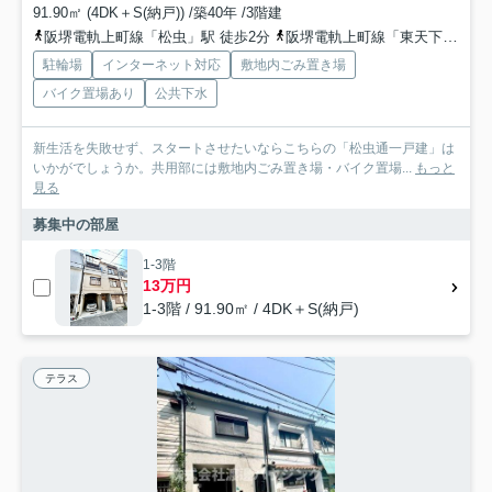
91.90㎡ (4DK＋S(納戸)) /築40年 /3階建
阪堺電軌上町線「松虫」駅 徒歩2分
阪堺電軌上町線「東天下茶屋」駅 徒歩7分
駐輪場
インターネット対応
敷地内ごみ置き場
バイク置場あり
公共下水
新生活を失敗せず、スタートさせたいならこちらの「松虫通一戸建」は
いかがでしょうか。共用部には敷地内ごみ置き場・バイク置場...
もっと
見る
募集中の部屋
1-3階
13万円
1-3階 / 91.90㎡ / 4DK＋S(納戸)
テラス