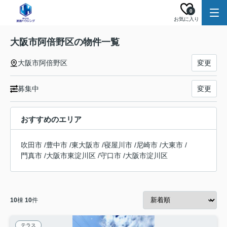
0
お気に入り
大阪市阿倍野区の物件一覧
大阪市阿倍野区
変更
募集中
変更
おすすめのエリア
吹田市
/
豊中市
/
東大阪市
/
寝屋川市
/
尼崎市
/
大東市
/
門真市
/
大阪市東淀川区
/
守口市
/
大阪市淀川区
10
棟
10
件
テラス