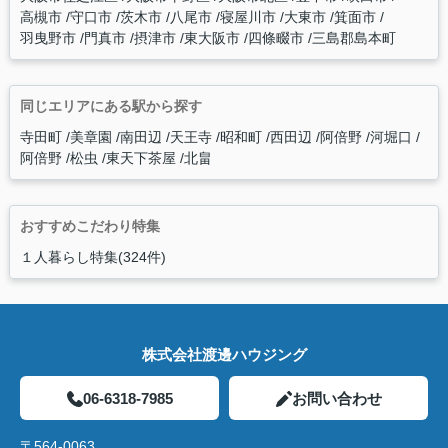
高槻市
守口市
茨木市
八尾市
寝屋川市
大東市
箕面市
羽曳野市
門真市
摂津市
東大阪市
四條畷市
三島郡島本町
同じエリアにある駅から探す
寺田町
美章園
南田辺
天王寺
昭和町
西田辺
阿倍野
河堀口
阿倍野
松虫
東天下茶屋
北畠
おすすめこだわり特集
１人暮らし特集(324件)
株式会社渡邊ハウジング
06-6318-7985
お問い合わせ
〒564-0063