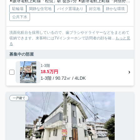
阪堺電軌上町線「松虫」駅 徒歩7分
阪堺電軌上町線「阿倍野」駅 徒歩10分
駐輪場
閑静な住宅地
バイク置場あり
好立地
静かな環境
公共下水
洗面化粧台を採用しているので、歯ブラシやドライヤーなどをまとめて
収納できます。来客時にはTVインターホンで訪問者の顔を確...
もっと見
る
募集中の部屋
1-3階
18.5万円
1-3階 / 90.72㎡ / 4LDK
一戸建て