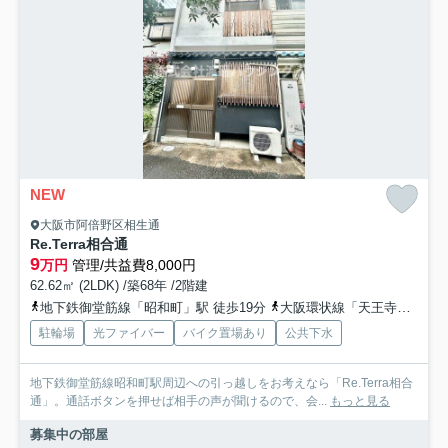
NEW
大阪市阿倍野区相生通
Re.Terra相合通
9
万円
管理/共益費8,000円
62.62㎡ (2LDK) /築68年 /2階建
地下鉄御堂筋線「昭和町」駅 徒歩19分
大阪環状線「天王寺」駅 徒歩29分
駐輪場
光ファイバー
バイク置場あり
公共下水
地下鉄御堂筋線昭和町駅周辺への引っ越しをお考えなら「Re.Terra相合
通」。通話ボタンを押せば相手の声が聞けるので、会...
もっと見る
募集中の部屋