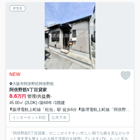
テラス
NEW
大阪市阿倍野区阿倍野筋
阿倍野筋5丁目貸家
8.6
万円
管理/共益費-
45.00㎡ (2LDK) /築68年 /1階建
阪堺電軌上町線「松虫」駅 徒歩6分
阪堺電軌上町線「阿倍野」駅 徒歩6分
インターネット対応
公共下水
「阿倍野筋5丁目貸家」のここがイチオシ♪忙しい朝でも鏡を見ながらサ
ッと身支度を整えられる独立洗面台を採用しています♪TV...
もっと見る