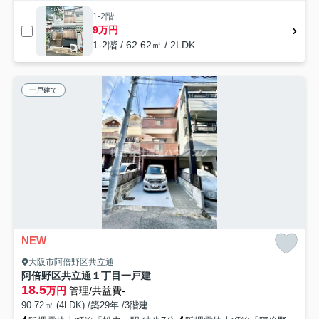
1-2階
9万円
1-2階 / 62.62㎡ / 2LDK
一戸建て
NEW
大阪市阿倍野区共立通
阿倍野区共立通１丁目一戸建
18.5
万円
管理/共益費-
90.72㎡ (4LDK) /築29年 /3階建