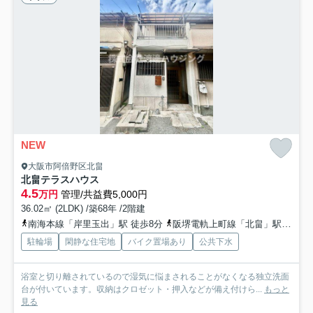
NEW
大阪市阿倍野区北畠
北畠テラスハウス
4.5
万円
管理/共益費5,000円
36.02㎡ (2LDK) /築68年 /2階建
南海本線「岸里玉出」駅 徒歩8分
阪堺電軌上町線「北畠」駅 徒歩7分
駐輪場
閑静な住宅地
バイク置場あり
公共下水
浴室と切り離されているので湿気に悩まされることがなくなる独立洗面
台が付いています。収納はクロゼット・押入などが備え付けら...
もっと
見る