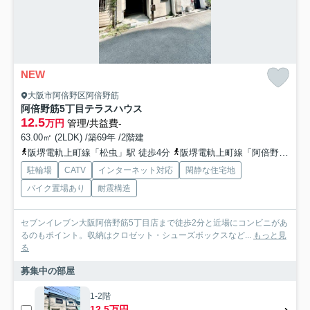
NEW
大阪市阿倍野区阿倍野筋
阿倍野筋5丁目テラスハウス
12.5
万円
管理/共益費-
63.00㎡ (2LDK) /築69年 /2階建
阪堺電軌上町線「松虫」駅 徒歩4分
阪堺電軌上町線「阿倍野」駅 徒歩5分
駐輪場
CATV
インターネット対応
閑静な住宅地
バイク置場あり
耐震構造
セブンイレブン大阪阿倍野筋5丁目店まで徒歩2分と近場にコンビニがあ
るのもポイント。収納はクロゼット・シューズボックスなど...
もっと見
る
募集中の部屋
1-2階
12.5万円