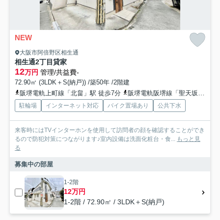
NEW
大阪市阿倍野区相生通
相生通2丁目貸家
12
万円
管理/共益費-
72.90㎡ (3LDK＋S(納戸)) /築50年 /2階建
阪堺電軌上町線「北畠」駅 徒歩7分
阪堺電軌阪堺線「聖天坂」駅 徒歩8分
駐輪場
インターネット対応
バイク置場あり
公共下水
来客時にはTVインターホンを使用して訪問者の顔を確認することができ
るので防犯対策につながります♪室内設備は洗面化粧台・食...
もっと見
る
募集中の部屋
1-2階
12万円
1-2階 / 72.90㎡ / 3LDK＋S(納戸)