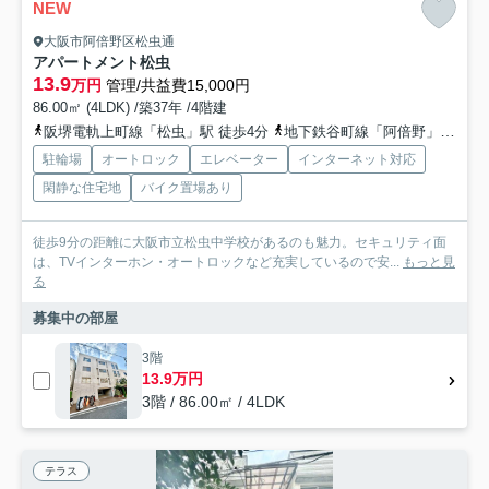
NEW
大阪市阿倍野区松虫通
アパートメント松虫
13.9
万円
管理/共益費15,000円
86.00㎡ (4LDK) /築37年 /4階建
阪堺電軌上町線「松虫」駅 徒歩4分
地下鉄谷町線「阿倍野」駅 徒歩10分
駐輪場
オートロック
エレベーター
インターネット対応
閑静な住宅地
バイク置場あり
徒歩9分の距離に大阪市立松虫中学校があるのも魅力。セキュリティ面
は、TVインターホン・オートロックなど充実しているので安...
もっと見
る
募集中の部屋
3階
13.9万円
3階 / 86.00㎡ / 4LDK
テラス