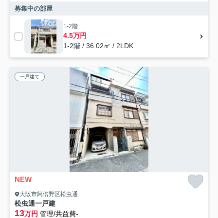
募集中の部屋
1-2階
4.5万円
1-2階 / 36.02㎡ / 2LDK
一戸建て
NEW
大阪市阿倍野区松虫通
松虫通一戸建
13
万円
管理/共益費-