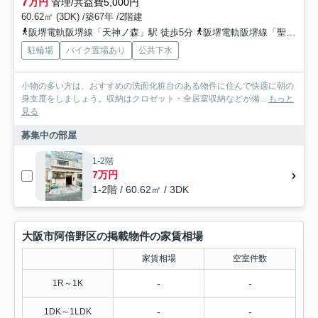
7
万円
管理/共益費5,000円
60.62㎡ (3DK) /築67年 /2階建
阪堺電軌阪堺線「天神ノ森」駅 徒歩5分
阪堺電軌阪堺線「聖天坂」駅 徒歩7分
駐輪場
バイク置場あり
公共下水
小物の多い方は、おすすめの洗面化粧台のある物件に住んで快適に朝の
身支度をしましょう。収納はクロゼット・全居室収納などが備...
もっと
見る
募集中の部屋
1-2階
7万円
1-2階 / 60.62㎡ / 3DK
大阪市阿倍野区の掲載物件の家賃相場
家賃相場
空室件数
-
-
1R～1K
-
-
1DK～1LDK