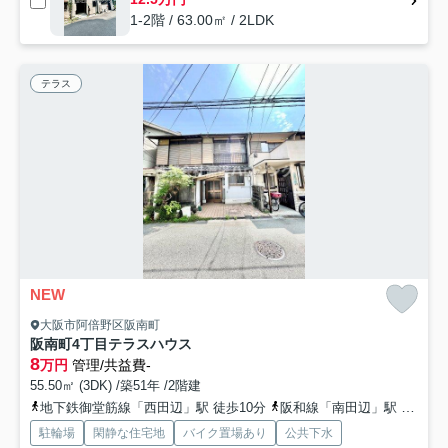
1-2階 / 63.00㎡ / 2LDK
テラス
NEW
大阪市阿倍野区阪南町
阪南町4丁目テラスハウス
8
万円
管理/共益費-
55.50㎡ (3DK) /築51年 /2階建
地下鉄御堂筋線「西田辺」駅 徒歩10分
阪和線「南田辺」駅 徒歩10分
駐輪場
閑静な住宅地
バイク置場あり
公共下水