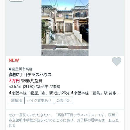
NEW
寝屋川市高柳
高柳7丁目テラスハウス
7
万円
管理/共益費-
50.57㎡ (2LDK) /築54年 /2階建
京阪本線「寝屋川市」駅 徒歩26分
京阪本線「萱島」駅 徒歩28分
駐輪場
バイク置場あり
公共下水
ぜひ一度見ていただきたい、「高柳7丁目テラスハウス」です。寝屋川
市立啓明小学校が徒歩7分のところにあり、お子様の通学も便...
もっと
見る