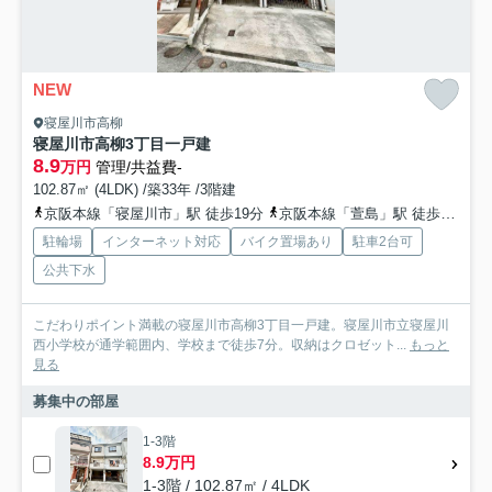
NEW
寝屋川市高柳
寝屋川市高柳3丁目一戸建
8.9
万円
管理/共益費-
102.87㎡ (4LDK) /築33年 /3階建
京阪本線「寝屋川市」駅 徒歩19分
京阪本線「萱島」駅 徒歩27分
駐輪場
インターネット対応
バイク置場あり
駐車2台可
公共下水
こだわりポイント満載の寝屋川市高柳3丁目一戸建。寝屋川市立寝屋川
西小学校が通学範囲内、学校まで徒歩7分。収納はクロゼット...
もっと
見る
募集中の部屋
1-3階
8.9万円
1-3階 / 102.87㎡ / 4LDK