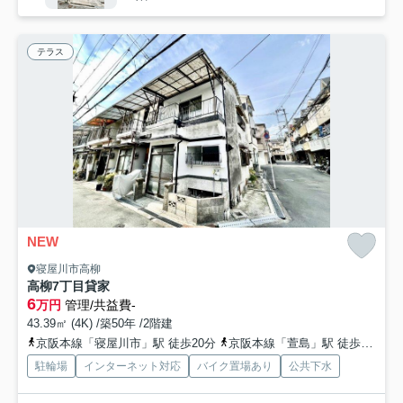
テラス
NEW
寝屋川市高柳
高柳7丁目貸家
6
万円
管理/共益費-
43.39㎡ (4K) /築50年 /2階建
京阪本線「寝屋川市」駅 徒歩20分
京阪本線「萱島」駅 徒歩31分
駐輪場
インターネット対応
バイク置場あり
公共下水