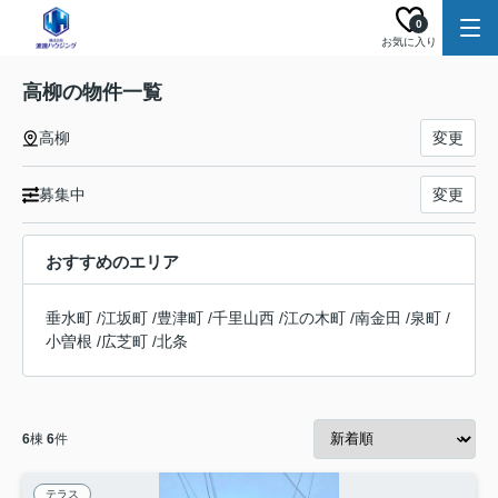
0
お気に入り
高柳の物件一覧
高柳
変更
募集中
変更
おすすめのエリア
垂水町
/
江坂町
/
豊津町
/
千里山西
/
江の木町
/
南金田
/
泉町
/
小曽根
/
広芝町
/
北条
6
棟
6
件
テラス