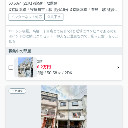
50.58㎡ (2DK) /築59年 /2階建
京阪本線「寝屋川市」駅 徒歩16分
京阪本線「萱島」駅 徒歩23分
インターネット対応
公共下水
ローソン寝屋川高柳一丁目店まで徒歩5分と近場にコンビニがあるのも
ポイント◎収納はクロゼット・押入など豊富なので、広々と空...
もっと
見る
募集中の部屋
2階
6.2万円
2階 / 50.58㎡ / 2DK
一戸建て