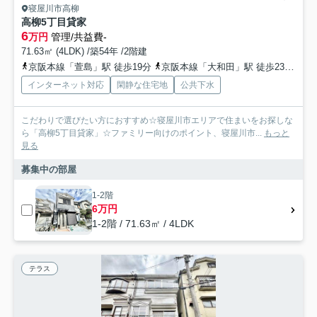
寝屋川市高柳
高柳5丁目貸家
6
万円
管理/共益費-
71.63㎡ (4LDK) /築54年 /2階建
京阪本線「萱島」駅 徒歩19分
京阪本線「大和田」駅 徒歩23分
京
インターネット対応
閑静な住宅地
公共下水
こだわりで選びたい方におすすめ☆寝屋川市エリアで住まいをお探しな
ら「高柳5丁目貸家」☆ファミリー向けのポイント、寝屋川市...
もっと
見る
募集中の部屋
1-2階
6万円
1-2階 / 71.63㎡ / 4LDK
テラス