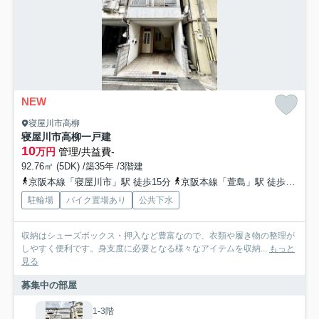
NEW
寝屋川市高柳
寝屋川市高柳一戸建
10
万円
管理/共益費-
92.76㎡ (5DK) /築35年 /3階建
京阪本線「寝屋川市」駅 徒歩15分
京阪本線「萱島」駅 徒歩23分
駐輪場
バイク置場あり
公共下水
収納はシューズボックス・押入など豊富なので、衣類や履き物の整理が
しやすく便利です。身支度に必要となる様々なアイテムを収納...
もっと
見る
募集中の部屋
1-3階