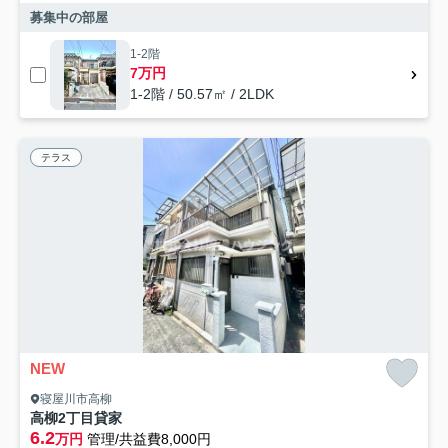
募集中の部屋
1-2階
7万円
1-2階 / 50.57㎡ / 2LDK
テラス
NEW
寝屋川市高柳
高柳2丁目貸家
6.2
万円
管理/共益費8,000円