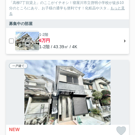
「高柳7丁目貸上」のここがイチオシ！寝屋川市立啓明小学校が徒歩10
分のところにあり、お子様の通学も便利です！化粧品やスタ...
もっと見
る
募集中の部屋
1-2階
6万円
1-2階 / 43.39㎡ / 4K
一戸建て
NEW