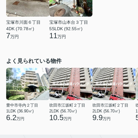
宝塚市川面６丁目
宝塚市山本台３丁目
4DK (70.78㎡)
5SLDK (92.55㎡)
7
11
万円
万円
よく見られている物件
豊中市寺内２丁目
吹田市江坂町２丁目
吹田市江坂町２丁目
1LDK (36.90㎡)
2LDK (56.70㎡)
2LDK (56.70㎡)
1
6.2
10.5
9.9
万円
万円
万円