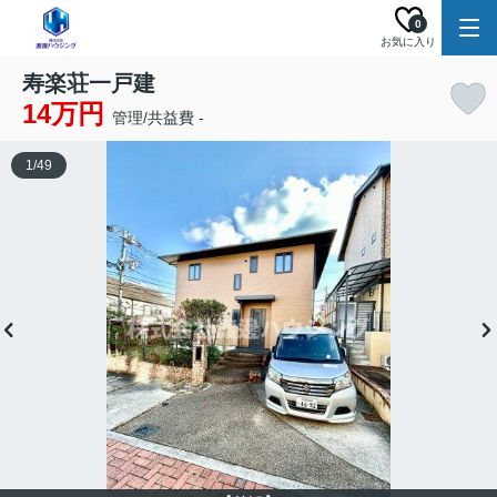
0
お気に入り
寿楽荘一戸建
14万円
管理/共益費 -
1
/
49