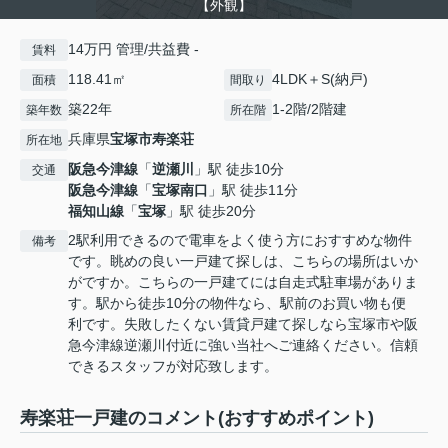
【外観】
14万円 管理/共益費 -
賃料
118.41㎡
4LDK＋S(納戸)
面積
間取り
築22年
1-2階/2階建
築年数
所在階
兵庫県
宝塚市
寿楽荘
所在地
阪急今津線
「
逆瀬川
」駅 徒歩10分
交通
阪急今津線
「
宝塚南口
」駅 徒歩11分
福知山線
「
宝塚
」駅 徒歩20分
2駅利用できるので電車をよく使う方におすすめな物件
備考
です。眺めの良い一戸建て探しは、こちらの場所はいか
がですか。こちらの一戸建てには自走式駐車場がありま
す。駅から徒歩10分の物件なら、駅前のお買い物も便
利です。失敗したくない賃貸戸建て探しなら宝塚市や阪
急今津線逆瀬川付近に強い当社へご連絡ください。信頼
できるスタッフが対応致します。
寿楽荘一戸建のコメント(おすすめポイント)