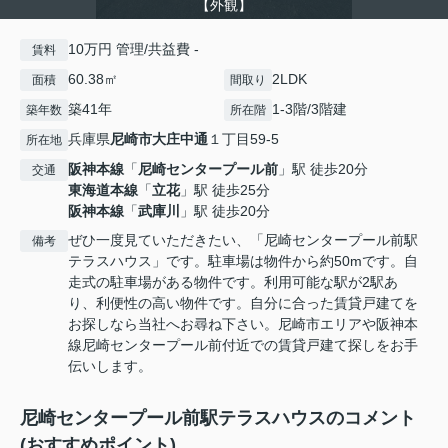
【外観】
10万円 管理/共益費 -
賃料
60.38㎡
2LDK
面積
間取り
築41年
1-3階/3階建
築年数
所在階
兵庫県
尼崎市
大庄中通
１丁目59-5
所在地
阪神本線
「
尼崎センタープール前
」駅 徒歩20分
交通
東海道本線
「
立花
」駅 徒歩25分
阪神本線
「
武庫川
」駅 徒歩20分
ぜひ一度見ていただきたい、「尼崎センタープール前駅
備考
テラスハウス」です。駐車場は物件から約50mです。自
走式の駐車場がある物件です。利用可能な駅が2駅あ
り、利便性の高い物件です。自分に合った賃貸戸建てを
お探しなら当社へお尋ね下さい。尼崎市エリアや阪神本
線尼崎センタープール前付近での賃貸戸建て探しをお手
伝いします。
尼崎センタープール前駅テラスハウスのコメント
(おすすめポイント)