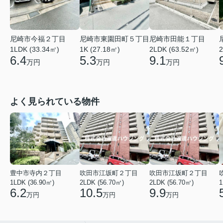
尼崎市今福２丁目
尼崎市東園田町５丁目
尼崎市田能１丁目
1LDK (33.34㎡)
1K (27.18㎡)
2LDK (63.52㎡)
2
6.4
5.3
9.1
万円
万円
万円
よく見られている物件
豊中市寺内２丁目
吹田市江坂町２丁目
吹田市江坂町２丁目
1LDK (36.90㎡)
2LDK (56.70㎡)
2LDK (56.70㎡)
1
6.2
10.5
9.9
万円
万円
万円