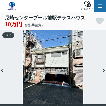
0
お気に入り
尼崎センタープール前駅テラスハウス
10万円
管理/共益費 -
1
/
33