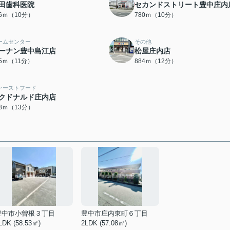
田歯科医院
セカンドストリート豊中庄内
76ｍ（10分）
780ｍ（10分）
ームセンター
その他
ーナン豊中島江店
松屋庄内店
65ｍ（11分）
884ｍ（12分）
ァーストフード
クドナルド庄内店
98ｍ（13分）
豊中市小曽根３丁目
豊中市庄内東町６丁目
LDK (58.53㎡)
2LDK (57.08㎡)