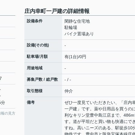
庄内幸町一戸建の詳細情報
設備条件
閑静な住宅地
駐輪場
バイク置場あり
設備(その他)
-
駐車場/月額
有(1台)/0円
用途地域
-
7
募集戸数 / 総戸数
- / -
分
取引態様
仲介
分
5分
備考
ぜひ一度見ていただきたい、「庄内
一戸建」です。薬や日用品を買うの
情報の見方
利なキリン堂豊中島江店まで、486m
す。道が平坦だと買い物も快適にで
すね。高いニーズのある、駅徒歩10
物件です。豊中市と阪急宝塚本線庄