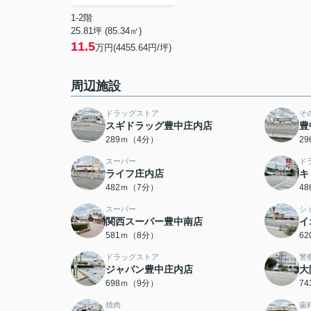
1-2階
25.81坪 (85.34㎡)
11.5
万円(4455.64円/坪)
周辺施設
ドラッグストア
そ
スギドラッグ豊中庄内店
豊
289ｍ（4分）
2
スーパー
ド
ライフ庄内店
キ
482ｍ（7分）
4
スーパー
シ
関西スーパー豊中南店
イ
581ｍ（8分）
6
ドラッグストア
警
ジャパン豊中庄内店
大
698ｍ（9分）
7
焼肉
歯