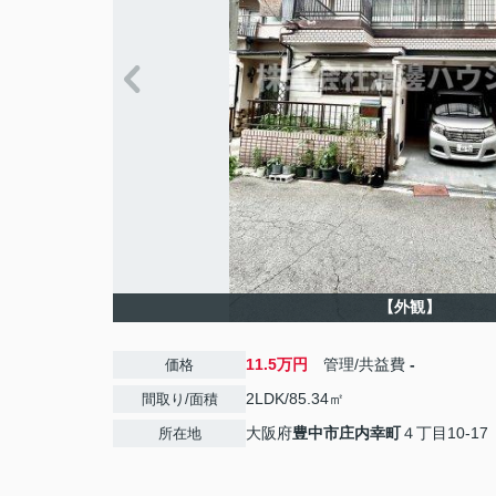
【外観】
11.5万円
管理/共益費
-
価格
2LDK/85.34㎡
間取り/面積
大阪府
豊中市
庄内幸町
４丁目10-17
所在地