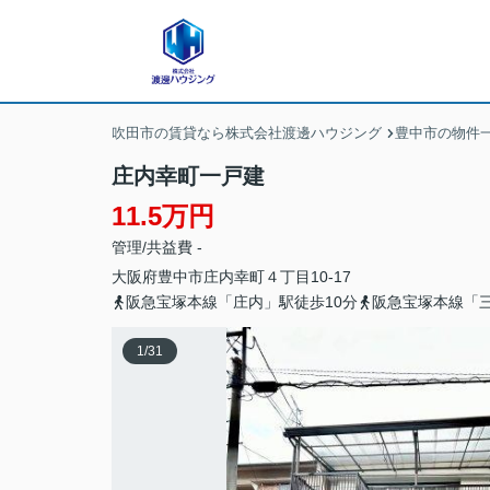
吹田市の賃貸なら株式会社渡邊ハウジング
豊中市の物件
庄内幸町一戸建
11.5万円
管理/共益費 -
大阪府
豊中市
庄内幸町
４丁目10-17
阪急宝塚本線「庄内」駅徒歩10分
阪急宝塚本線「三
1
/
31