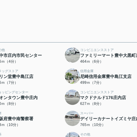
の他
コンビニエンスストア
中市庄内市民センター
ファミリーマート豊中大黒町
96ｍ（4分）
464ｍ（6分）
ラッグストア
信用金庫
リン堂豊中島江店
尼崎信用金庫豊中島江支店
86ｍ（7分）
499ｍ（7分）
ョッピングセンター
コンビニエンスストア
オンタウン豊中庄内
マクドナルド176庄内店
20ｍ（8分）
627ｍ（8分）
察
スーパー
阪府豊中南警察署
デイリーカナートイズミヤ庄
43ｍ（10分）
765ｍ（10分）
科
その他