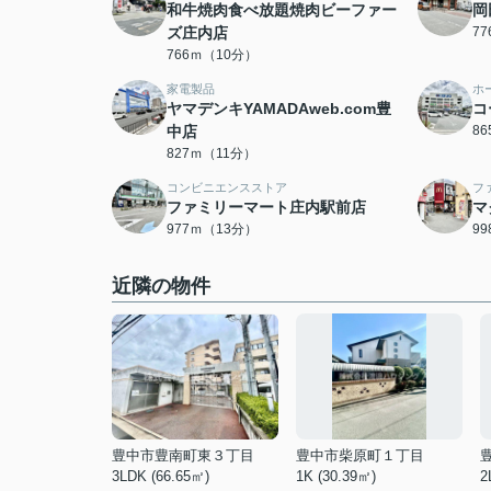
和牛焼肉食べ放題焼肉ビーファー
岡
ズ庄内店
7
766ｍ（10分）
家電製品
ホ
ヤマデンキYAMADAweb.com豊
コ
中店
8
827ｍ（11分）
コンビニエンスストア
フ
ファミリーマート庄内駅前店
マ
977ｍ（13分）
9
近隣の物件
豊中市豊南町東３丁目
豊中市柴原町１丁目
3LDK (66.65㎡)
1K (30.39㎡)
2