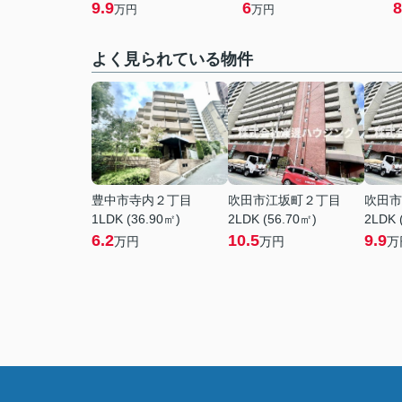
9.9
6
8
万円
万円
よく見られている物件
豊中市寺内２丁目
吹田市江坂町２丁目
吹田市
1LDK (36.90㎡)
2LDK (56.70㎡)
2LDK 
6.2
10.5
9.9
万円
万円
万