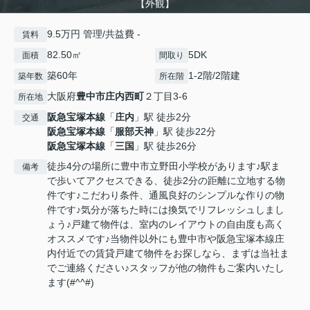
【外観】
9.5万円 管理/共益費 -
賃料
82.50㎡
5DK
面積
間取り
築60年
1-2階/2階建
築年数
所在階
大阪府
豊中市
庄内西町
２丁目3-6
所在地
阪急宝塚本線
「
庄内
」駅 徒歩2分
交通
阪急宝塚本線
「
服部天神
」駅 徒歩22分
阪急宝塚本線
「
三国
」駅 徒歩26分
徒歩4分の場所に豊中市立野田小学校があります♪駅ま
備考
で歩いてアクセスできる、徒歩2分の距離に立地する物
件です♪こだわり条件、通風良好のシンプルな作りの物
件です♪気分が落ちた時には換気でリフレッシュしまし
ょう♪戸建て物件は、室内のレイアウトの自由度も高く
オススメです♪当物件以外にも豊中市や阪急宝塚本線庄
内付近での賃貸戸建て物件をお探しなら、まずは当社ま
でご連絡ください♪スタッフが他の物件もご案内いたし
ます(#^^#)