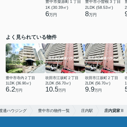
豊中市柴原町１丁目
豊中市小曽根３丁目
1K (30.39㎡)
2LDK (58.53㎡)
2
6
8
万円
万円
よく見られている物件
豊中市寺内２丁目
吹田市江坂町２丁目
吹田市江坂町２丁目
1LDK (36.90㎡)
2LDK (56.70㎡)
2LDK (56.70㎡)
1
6.2
10.5
9.9
万円
万円
万円
渡邊ハウジング
豊中市の物件一覧
庄内駅
庄内貸家Ⅱ