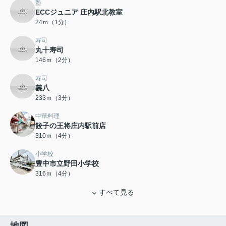
塾
ECCジュニア 庄内駅北教室
24ｍ（1分）
寿司
丸十寿司
146ｍ（2分）
寿司
義八
233ｍ（3分）
中華料理
餃子の王将庄内駅前店
310ｍ（4分）
小学校
豊中市立野田小学校
316ｍ（4分）
すべて見る