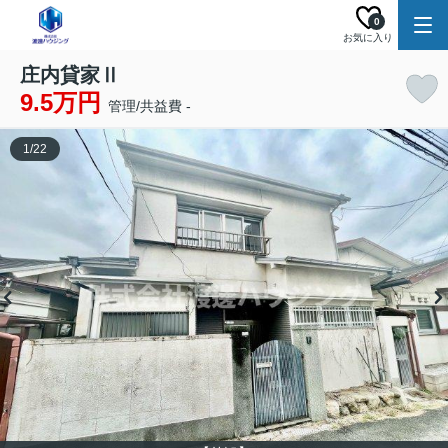
0
お気に入り
庄内貸家Ⅱ
9.5万円
管理/共益費 -
1
/
22