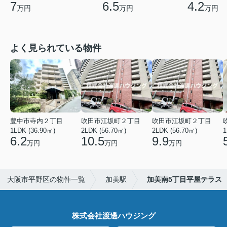
7
6.5
4.2
万円
万円
万円
よく見られている物件
豊中市寺内２丁目
吹田市江坂町２丁目
吹田市江坂町２丁目
1LDK (36.90㎡)
2LDK (56.70㎡)
2LDK (56.70㎡)
1
6.2
10.5
9.9
万円
万円
万円
大阪市平野区の物件一覧
加美駅
加美南5丁目平屋テラス
株式会社渡邊ハウジング