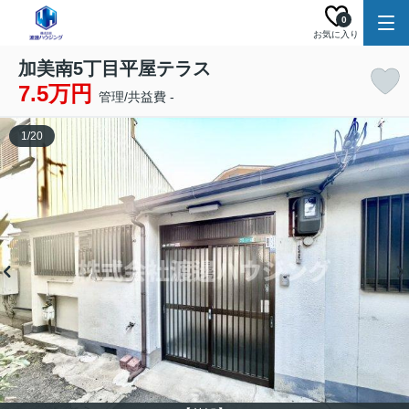
0
お気に入り
加美南5丁目平屋テラス
7.5万円
管理/共益費 -
1
/
20