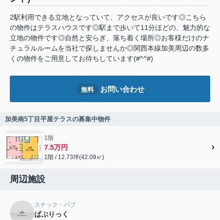
2駅利用できる立地となっていて、アクセスが良いです◎こちら
の物件はテラスハウスです◎駅まで歩いて11分ほどの、魅力的な
立地の物件です◎自然と安らぎ、落ち着く場所◎お客様だけのナ
チュラルルームを当社で探しませんか◎関西本線加美周辺の数多
くの物件をご用意してお待ちしています(#^^#)
お問い合わせ
無料
加美南5丁目平屋テラスの募集中物件
1階
7.5万円
1階 / 12.73坪(42.09㎡)
周辺施設
スナック・パブ
ぱぶりっく