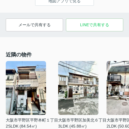
地図アプリで見る
メールで共有する
LINEで共有する
近隣の物件
大阪市平野区平野本町１丁目
大阪市平野区加美北６丁目
大阪市平野
2SLDK (84.54㎡)
3LDK (45.88㎡)
2LDK (50.6