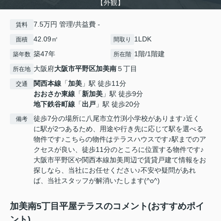
【外観】
7.5万円 管理/共益費 -
賃料
42.09㎡
1LDK
面積
間取り
築47年
1階/1階建
築年数
所在階
大阪府
大阪市平野区
加美南
５丁目
所在地
関西本線
「
加美
」駅 徒歩11分
交通
おおさか東線
「
新加美
」駅 徒歩9分
地下鉄谷町線
「
出戸
」駅 徒歩20分
徒歩7分の場所に八尾市立竹渕小学校があります♪近く
備考
に駅が2つあるため、用途や行き先に応じて駅を選べる
物件です♪こちらの物件はテラスハウスです♪駅までのア
クセスが良い、徒歩11分のところに位置する物件です♪
大阪市平野区や関西本線加美周辺で賃貸戸建て情報をお
探しなら、当社にお任せください♪不安や疑問があれ
ば、当社スタッフが解消いたします(^o^)
加美南5丁目平屋テラスのコメント(おすすめポイ
ント)