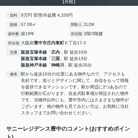
【外観】
9万円 管理/共益費 4,100円
賃料
57.08㎡
2LDK
面積
間取り
築19年
2階/3階建
築年数
所在階
大阪府
豊中市
庄内東町
６丁目17-3
所在地
阪急宝塚本線
「
庄内
」駅 徒歩10分
交通
阪急宝塚本線
「
三国
」駅 徒歩13分
阪急神戸本線
「
神崎川
」駅 徒歩25分
駅から徒歩10分の位置にある物件なので、アクセスも
備考
良好です。造りとデザインに関して、自信をもって情報
を提供できるマンションです。駅が周辺に2つあるので
行動範囲が広がります。自走式駐車場が併設された物件
です。当物件以外にも、豊中市内にはさまざまな物件が
ございます。他の物件も見てみたい方は、お気軽に当社
スタッフまでお問い合わせください。
サニーレジデンス豊中のコメント(おすすめポイン
ト)