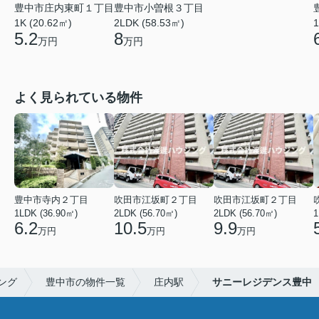
豊中市庄内東町１丁目
豊中市小曽根３丁目
1K (20.62㎡)
2LDK (58.53㎡)
1
5.2
8
万円
万円
よく見られている物件
豊中市寺内２丁目
吹田市江坂町２丁目
吹田市江坂町２丁目
1LDK (36.90㎡)
2LDK (56.70㎡)
2LDK (56.70㎡)
1
6.2
10.5
9.9
万円
万円
万円
ング
豊中市の物件一覧
庄内駅
サニーレジデンス豊中