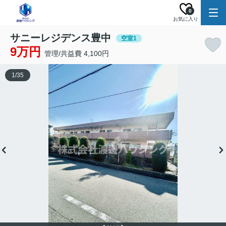
0
お気に入り
サニーレジデンス豊中
空室1
9万円
管理/共益費 4,100円
1
/
35