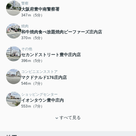
警察
大阪府豊中南警察署
347ｍ（5分）
焼肉
和牛焼肉食べ放題焼肉ビーファーズ庄内店
370ｍ（5分）
その他
セカンドストリート豊中庄内店
396ｍ（5分）
コンビニエンスストア
マクドナルド176庄内店
546ｍ（7分）
ショッピングセンター
イオンタウン豊中庄内
553ｍ（7分）
すべて見る