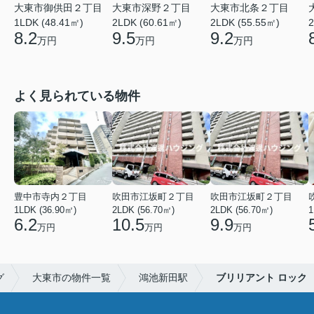
大東市御供田２丁目
大東市深野２丁目
大東市北条２丁目
1LDK (48.41㎡)
2LDK (60.61㎡)
2LDK (55.55㎡)
2
8.2
9.5
9.2
万円
万円
万円
よく見られている物件
豊中市寺内２丁目
吹田市江坂町２丁目
吹田市江坂町２丁目
1LDK (36.90㎡)
2LDK (56.70㎡)
2LDK (56.70㎡)
1
6.2
10.5
9.9
万円
万円
万円
グ
大東市の物件一覧
鴻池新田駅
ブリリアント ロック