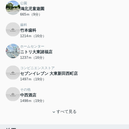
公園
鴻北児童遊園
665ｍ（9分）
歯科
竹本歯科
1214ｍ（16分）
ホームセンター
ニトリ大東諸福店
1237ｍ（16分）
コンビニエンスストア
セブンイレブン 大東新田西町店
1497ｍ（19分）
その他
中西酒店
1498ｍ（19分）
すべて見る