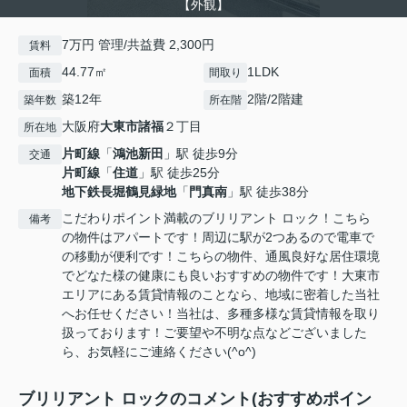
【外観】
7万円 管理/共益費 2,300円
賃料
44.77㎡
1LDK
面積
間取り
築12年
2階/2階建
築年数
所在階
大阪府
大東市
諸福
２丁目
所在地
片町線
「
鴻池新田
」駅 徒歩9分
交通
片町線
「
住道
」駅 徒歩25分
地下鉄長堀鶴見緑地
「
門真南
」駅 徒歩38分
こだわりポイント満載のブリリアント ロック！こちら
備考
の物件はアパートです！周辺に駅が2つあるので電車で
の移動が便利です！こちらの物件、通風良好な居住環境
でどなた様の健康にも良いおすすめの物件です！大東市
エリアにある賃貸情報のことなら、地域に密着した当社
へお任せください！当社は、多種多様な賃貸情報を取り
扱っております！ご要望や不明な点などございました
ら、お気軽にご連絡ください(^o^)
ブリリアント ロックのコメント(おすすめポイン