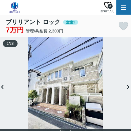
0
お気に入り
ブリリアント ロック
空室1
7万円
管理/共益費 2,300円
1
/
28