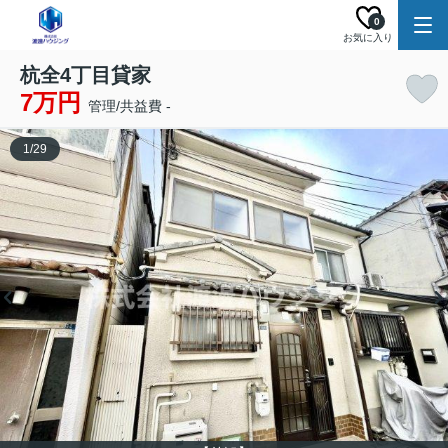
0
お気に入り
杭全4丁目貸家
7万円
管理/共益費 -
1
/
29