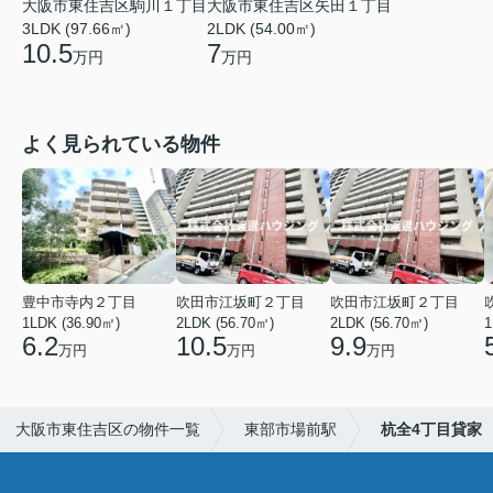
大阪市東住吉区駒川１丁目
大阪市東住吉区矢田１丁目
3LDK (97.66㎡)
2LDK (54.00㎡)
10.5
7
万円
万円
よく見られている物件
豊中市寺内２丁目
吹田市江坂町２丁目
吹田市江坂町２丁目
1LDK (36.90㎡)
2LDK (56.70㎡)
2LDK (56.70㎡)
1
6.2
10.5
9.9
万円
万円
万円
大阪市東住吉区の物件一覧
東部市場前駅
杭全4丁目貸家