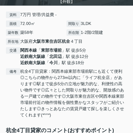
【外観】
7万円 管理/共益費 -
賃料
72.00㎡
3LDK
面積
間取り
築58年
1-2階/2階建
築年数
所在階
大阪府
大阪市東住吉区
杭全
４丁目
所在地
関西本線
「
東部市場前
」駅 徒歩5分
交通
近鉄南大阪線
「
北田辺
」駅 徒歩12分
近鉄南大阪線
「
今川
」駅 徒歩18分
杭全4丁目貸家：関西本線東部市場前駅にも近くて便利
備考
◎こちらの物件から273m以内に「ライフ杭全店」があ
ります◎駅まで徒歩5分の立地が魅力的な、利便性の高
い物件です◎広々とした間取りが魅力的な、開放感のあ
る一戸建ての物件です◎大阪市東住吉区や関西本線東部
市場前付近の物件情報を個性豊かなスタッフがご紹介い
たします◎きっとあなたの賃貸戸建て探しを楽しくさせ
てくれます(*^^*)
杭全4丁目貸家のコメント(おすすめポイント)