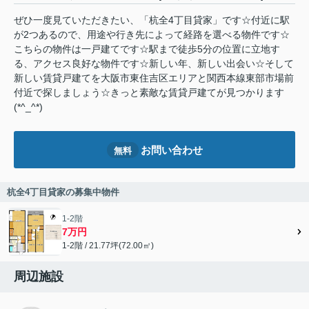
ぜひ一度見ていただきたい、「杭全4丁目貸家」です☆付近に駅
が2つあるので、用途や行き先によって経路を選べる物件です☆
こちらの物件は一戸建てです☆駅まで徒歩5分の位置に立地す
る、アクセス良好な物件です☆新しい年、新しい出会い☆そして
新しい賃貸戸建てを大阪市東住吉区エリアと関西本線東部市場前
付近で探しましょう☆きっと素敵な賃貸戸建てが見つかります
(*^_^*)
お問い合わせ
無料
杭全4丁目貸家の募集中物件
1-2階
7万円
1-2階 / 21.77坪(72.00㎡)
周辺施設