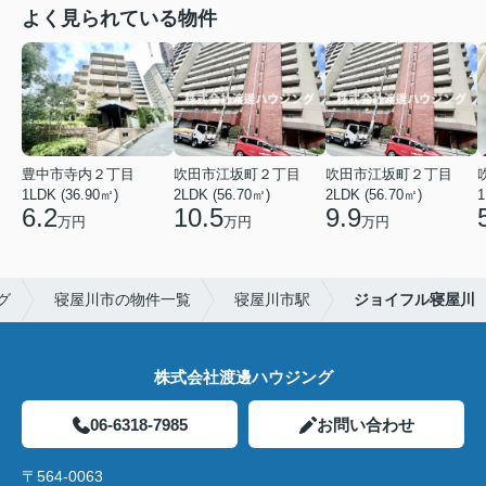
よく見られている物件
豊中市寺内２丁目
吹田市江坂町２丁目
吹田市江坂町２丁目
1LDK (36.90㎡)
2LDK (56.70㎡)
2LDK (56.70㎡)
1
6.2
10.5
9.9
万円
万円
万円
グ
寝屋川市の物件一覧
寝屋川市駅
ジョイフル寝屋川
株式会社渡邊ハウジング
06-6318-7985
お問い合わせ
〒564-0063