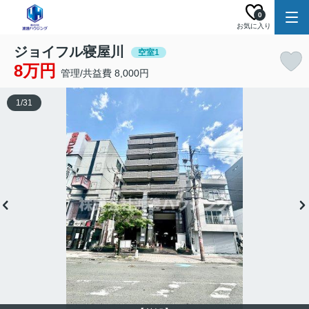
0
お気に入り
ジョイフル寝屋川
空室1
8万円
管理/共益費 8,000円
1
/
31