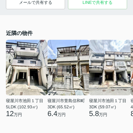
メールで共有する
LINEで共有する
近隣の物件
寝屋川市池田１丁目
寝屋川市萱島信和町
寝屋川市池田１丁目
5LDK (102.93㎡)
3DK (65.52㎡)
3DK (59.07㎡)
4
12
6.4
5.8
万円
万円
万円