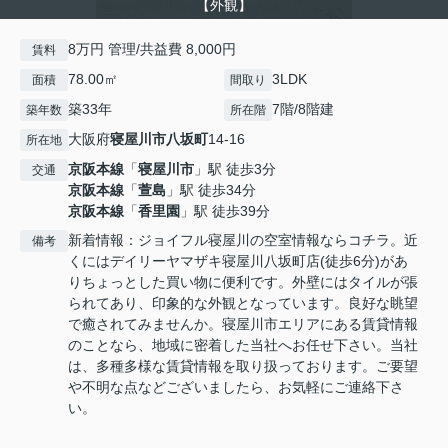
【外観】
8万円 管理/共益費 8,000円
賃料
78.00㎡
3LDK
面積
間取り
築33年
7階/8階建
築年数
所在階
大阪府
寝屋川市
八坂町
14-16
所在地
京阪本線
「
寝屋川市
」駅 徒歩3分
交通
京阪本線
「
萱島
」駅 徒歩34分
京阪本線
「
香里園
」駅 徒歩39分
新着情報：ジョイフル寝屋川の空室情報ならコチラ。近
備考
くにはデイリーヤマザキ寝屋川八坂町店(徒歩6分)があ
りちょっとした買い物に便利です。外壁にはタイルが張
られてあり、印象的な外観となっています。良好な眺望
で癒されてみませんか。寝屋川市エリアにある賃貸情報
のことなら、地域に密着した当社へお任せ下さい。当社
は、多種多様な賃貸情報を取り扱っております。ご要望
や不明な点などございましたら、お気軽にご連絡下さ
い。