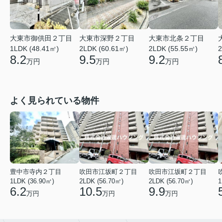
大東市御供田２丁目
大東市深野２丁目
大東市北条２丁目
1LDK (48.41㎡)
2LDK (60.61㎡)
2LDK (55.55㎡)
2
8.2
9.5
9.2
万円
万円
万円
よく見られている物件
豊中市寺内２丁目
吹田市江坂町２丁目
吹田市江坂町２丁目
1LDK (36.90㎡)
2LDK (56.70㎡)
2LDK (56.70㎡)
1
6.2
10.5
9.9
万円
万円
万円