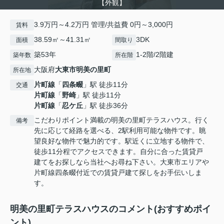
【外観】
3.9万円～4.2万円 管理/共益費 0円～3,000円
賃料
38.59㎡～41.31㎡
3DK
面積
間取り
築53年
1-2階/2階建
築年数
所在階
大阪府
大東市
明美の里町
所在地
片町線
「
四条畷
」駅 徒歩11分
交通
片町線
「
野崎
」駅 徒歩11分
片町線
「
忍ケ丘
」駅 徒歩36分
こだわりポイント満載の明美の里町テラスハウス。行く
備考
先に応じて経路を選べる、2駅利用可能な物件です。眺
望良好な物件で魅力的です。駅近くに立地する物件で、
徒歩11分程でアクセスできます。自分に合った賃貸戸
建てをお探しなら当社へお尋ね下さい。大東市エリアや
片町線四条畷付近での賃貸戸建て探しをお手伝いしま
す。
明美の里町テラスハウスのコメント(おすすめポイ
ント)