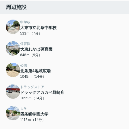
周辺施設
中学校
大東市立北条中学校
533ｍ（7分）
保育園
大東わかば保育園
648ｍ（9分）
公園
北条第4地域広場
1045ｍ（14分）
ドラッグストア
ドラッグアカカベ野崎店
1055ｍ（14分）
大学
四条畷学園大学
1115ｍ（14分）