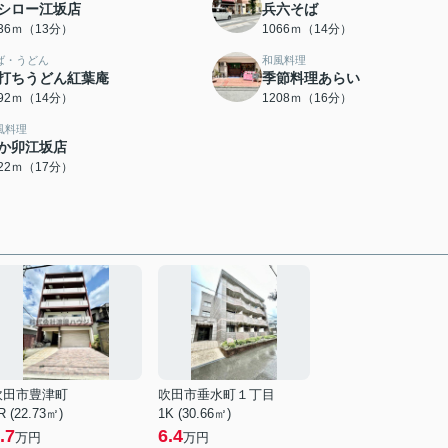
シロー江坂店
兵六そば
036ｍ（13分）
1066ｍ（14分）
ば・うどん
和風料理
打ちうどん紅葉庵
季節料理あらい
092ｍ（14分）
1208ｍ（16分）
風料理
か卯江坂店
322ｍ（17分）
吹田市豊津町
吹田市垂水町１丁目
R (22.73㎡)
1K (30.66㎡)
.7
6.4
万円
万円