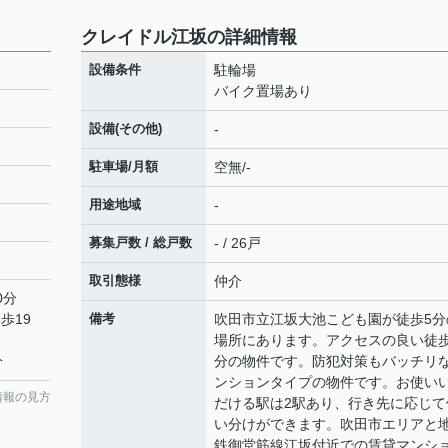
クレイドル江坂の詳細情報
設備条件
駐輪場
バイク置場あり
設備(その他)
-
駐車場/月額
空無/-
用途地域
-
募集戸数 / 総戸数
- / 26戸
取引態様
仲介
0分
歩19
備考
吹田市立江坂大池こども園が徒歩5分
場所にあります。アクセスの良い徒歩
分
分の物件です。防犯対策もバッチリ
ンションタイプの物件です。お使い
情報の見方
だける駅は2駅あり、行き先に応じて
い分けができます。吹田市エリアと
鉄御堂筋線江坂付近での賃貸マンシ