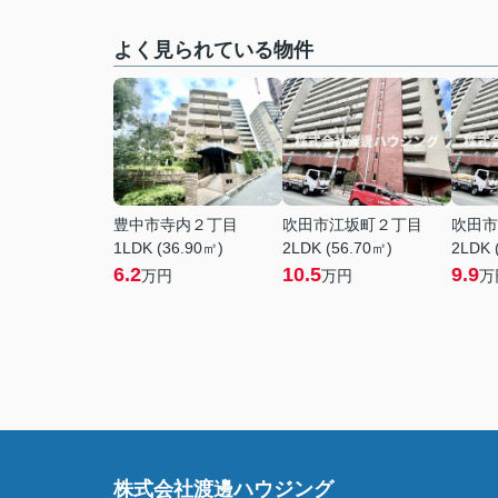
よく見られている物件
豊中市寺内２丁目
吹田市江坂町２丁目
吹田市
1LDK (36.90㎡)
2LDK (56.70㎡)
2LDK 
6.2
10.5
9.9
万円
万円
万
株式会社渡邊ハウジング