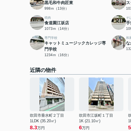
黒毛和牛肉匠東
ス
998ｍ（13分）
1
焼肉
そ
食道園江坂店
手
1073ｍ（14分）
1
専門学校
和
キャットミュージックカレッジ専
な
門学校
1
1234ｍ（16分）
近隣の物件
吹田市垂水町２丁目
吹田市江坂町１丁目
1LDK (35.20㎡)
1K (21.10㎡)
1
8.3
6
5
万円
万円