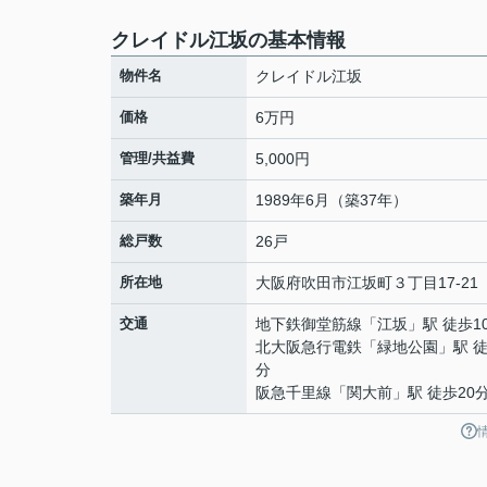
クレイドル江坂の基本情報
物件名
クレイドル江坂
価格
6万円
管理/共益費
5,000円
築年月
1989年6月（築37年）
総戸数
26戸
所在地
大阪府
吹田市
江坂町
３丁目17-21
交通
地下鉄御堂筋線
「
江坂
」駅 徒歩1
北大阪急行電鉄
「
緑地公園
」駅 徒
分
阪急千里線
「
関大前
」駅 徒歩20