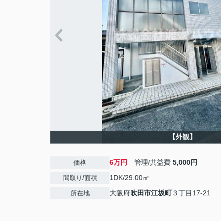
【外観】
6万円
管理/共益費
5,000円
価格
1DK/29.00㎡
間取り/面積
大阪府
吹田市
江坂町
３丁目17-21
所在地