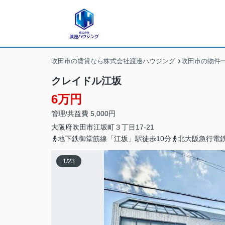
吹田市の賃貸なら株式会社渡邊ハウジング
吹田市の物件
クレイドル江坂
6万円
管理/共益費 5,000円
大阪府
吹田市
江坂町
３丁目17-21
地下鉄御堂筋線「江坂」駅徒歩10分
北大阪急行電鉄
1
/
23