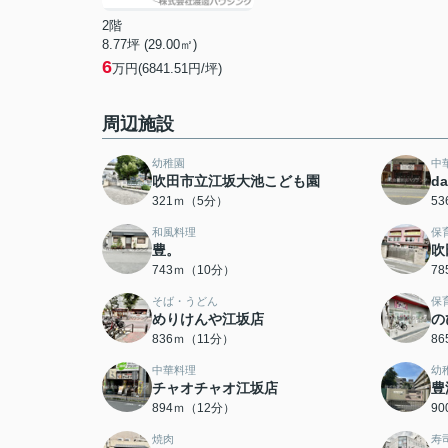
2階
8.77坪 (29.00㎡)
6
万円(6841.51円/坪)
周辺施設
幼稚園
中
吹田市立江坂大池こども園
d
321ｍ（5分）
5
和風料理
保
豊。
吹
743ｍ（10分）
7
そば・うどん
保
めりけんや江坂店
の
836ｍ（11分）
8
中華料理
幼
チャオチャオ江坂店
豊
894ｍ（12分）
9
焼肉
寿