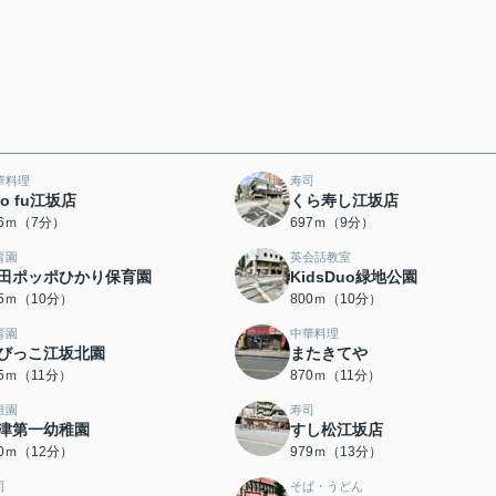
華料理
寿司
ao fu江坂店
くら寿し江坂店
36ｍ（7分）
697ｍ（9分）
育園
英会話教室
田ポッポひかり保育園
KidsDuo緑地公園
85ｍ（10分）
800ｍ（10分）
育園
中華料理
びっこ江坂北園
またきてや
65ｍ（11分）
870ｍ（11分）
稚園
寿司
津第一幼稚園
すし松江坂店
00ｍ（12分）
979ｍ（13分）
司
そば・うどん