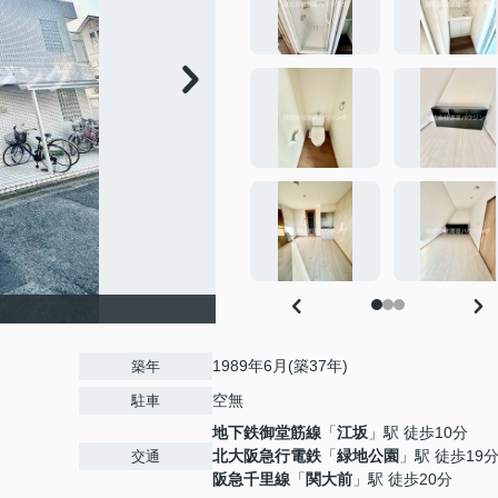
1989年6月(築37年)
築年
空無
駐車
地下鉄御堂筋線
「
江坂
」駅 徒歩10分
北大阪急行電鉄
「
緑地公園
」駅 徒歩19
交通
阪急千里線
「
関大前
」駅 徒歩20分