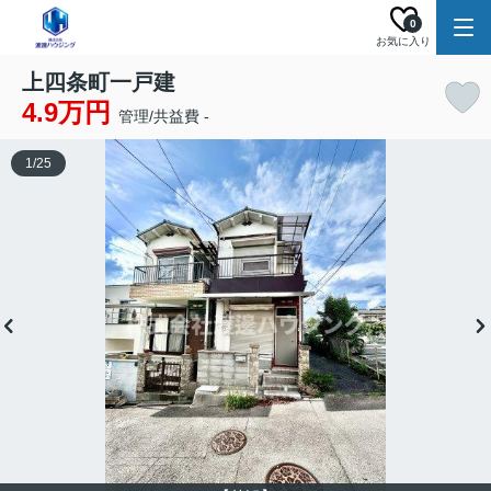
0
お気に入り
上四条町一戸建
4.9万円
管理/共益費 -
1
/
25