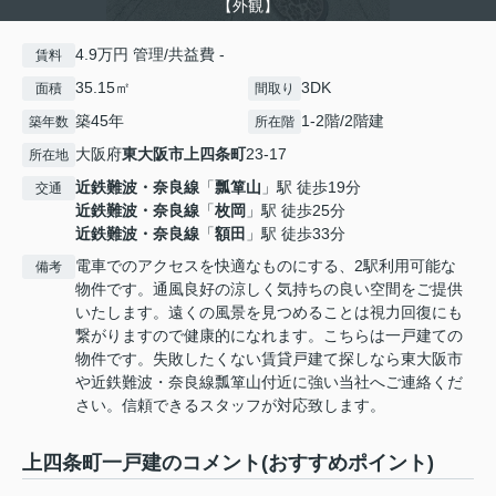
【外観】
4.9万円 管理/共益費 -
賃料
35.15㎡
3DK
面積
間取り
築45年
1-2階/2階建
築年数
所在階
大阪府
東大阪市
上四条町
23-17
所在地
近鉄難波・奈良線
「
瓢箪山
」駅 徒歩19分
交通
近鉄難波・奈良線
「
枚岡
」駅 徒歩25分
近鉄難波・奈良線
「
額田
」駅 徒歩33分
電車でのアクセスを快適なものにする、2駅利用可能な
備考
物件です。通風良好の涼しく気持ちの良い空間をご提供
いたします。遠くの風景を見つめることは視力回復にも
繋がりますので健康的になれます。こちらは一戸建ての
物件です。失敗したくない賃貸戸建て探しなら東大阪市
や近鉄難波・奈良線瓢箪山付近に強い当社へご連絡くだ
さい。信頼できるスタッフが対応致します。
上四条町一戸建のコメント(おすすめポイント)