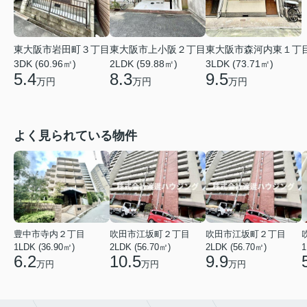
東大阪市岩田町３丁目
東大阪市上小阪２丁目
東大阪市森河内東１丁
3DK (60.96㎡)
2LDK (59.88㎡)
3LDK (73.71㎡)
5.4
8.3
9.5
万円
万円
万円
よく見られている物件
豊中市寺内２丁目
吹田市江坂町２丁目
吹田市江坂町２丁目
1LDK (36.90㎡)
2LDK (56.70㎡)
2LDK (56.70㎡)
1
6.2
10.5
9.9
万円
万円
万円