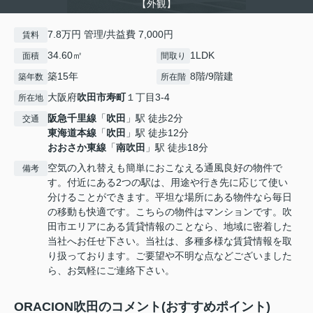
【外観】
7.8万円 管理/共益費 7,000円
賃料
34.60㎡
1LDK
面積
間取り
築15年
8階/9階建
築年数
所在階
大阪府
吹田市
寿町
１丁目3-4
所在地
阪急千里線
「
吹田
」駅 徒歩2分
交通
東海道本線
「
吹田
」駅 徒歩12分
おおさか東線
「
南吹田
」駅 徒歩18分
空気の入れ替えも簡単におこなえる通風良好の物件で
備考
す。付近にある2つの駅は、用途や行き先に応じて使い
分けることができます。平坦な場所にある物件なら毎日
の移動も快適です。こちらの物件はマンションです。吹
田市エリアにある賃貸情報のことなら、地域に密着した
当社へお任せ下さい。当社は、多種多様な賃貸情報を取
り扱っております。ご要望や不明な点などございました
ら、お気軽にご連絡下さい。
ORACION吹田のコメント(おすすめポイント)