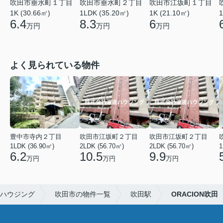
吹田市垂水町１丁目
吹田市垂水町２丁目
吹田市江坂町１丁目
1K (30.66㎡)
1LDK (35.20㎡)
1K (21.10㎡)
1
6.4
8.3
6
万円
万円
万円
よく見られている物件
豊中市寺内２丁目
吹田市江坂町２丁目
吹田市江坂町２丁目
1LDK (36.90㎡)
2LDK (56.70㎡)
2LDK (56.70㎡)
1
6.2
10.5
9.9
万円
万円
万円
ハウジング
吹田市の物件一覧
吹田駅
ORACION吹田