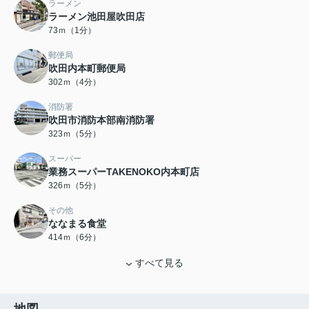
ラーメン
ラーメン池田屋吹田店
73ｍ（1分）
郵便局
吹田内本町郵便局
302ｍ（4分）
消防署
吹田市消防本部南消防署
323ｍ（5分）
スーパー
業務スーパーTAKENOKO内本町店
326ｍ（5分）
その他
ななまる食堂
414ｍ（6分）
すべて見る