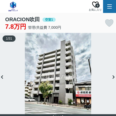
0
お気に入り
ORACION吹田
空室1
7.8万円
管理/共益費 7,000円
1
/
31