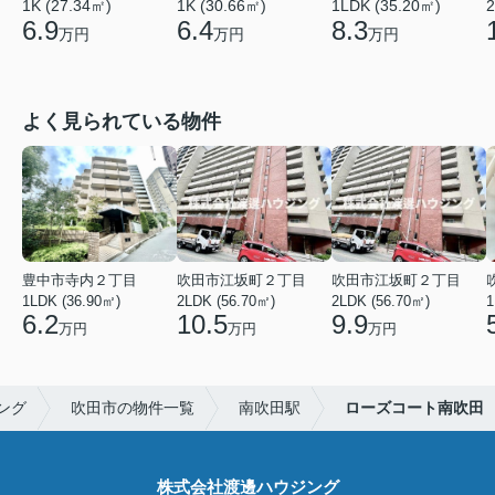
1K (27.34㎡)
1K (30.66㎡)
1LDK (35.20㎡)
2
6.9
6.4
8.3
万円
万円
万円
よく見られている物件
豊中市寺内２丁目
吹田市江坂町２丁目
吹田市江坂町２丁目
1LDK (36.90㎡)
2LDK (56.70㎡)
2LDK (56.70㎡)
1
6.2
10.5
9.9
万円
万円
万円
ング
吹田市の物件一覧
南吹田駅
ローズコート南吹田
株式会社渡邊ハウジング