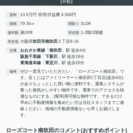
【外観】
13.5万円 管理/共益費 4,500円
賃料
79.35㎡
3LDK
面積
間取り
築20年
1-2階/2階建
築年数
所在階
大阪府
吹田市
南吹田
２丁目8-16
所在地
おおさか東線
「
南吹田
」駅 徒歩4分
交通
阪急千里線
「
下新庄
」駅 徒歩18分
東海道本線
「
東淀川
」駅 徒歩20分
ぜひ一度見ていただきたい、「ローズコート南吹田」で
備考
す。近くにはファミリーマート南吹田1丁目店(徒歩6分)
がありちょっとした買い物に便利です。通風システムが
整った換気がしやすい物件です。電車でのアクセスを快
適なものにする、2駅利用可能な物件です。できるだけ
早めに不動産情報を集めたい方は当社スタッフまでご連
絡ください。地域の不動産情報をいち早くお届けしま
す。
ローズコート南吹田のコメント(おすすめポイント)