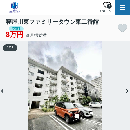
0
お気に入り
寝屋川東ファミリータウン東二番館
空室1
8万円
管理/共益費 -
1
/
25