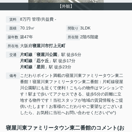
【外観】
8万円 管理/共益費 -
賃料
70.19㎡
3LDK
面積
間取り
築47年
2階/5階建
築年数
所在階
大阪府
寝屋川市
打上元町
所在地
片町線
「
寝屋川公園
」駅 徒歩5分
交通
片町線
「
忍ケ丘
」駅 徒歩17分
片町線
「
星田
」駅 徒歩23分
こだわりポイント満載の寝屋川東ファミリータウン東二
備考
番館！寝屋川東ファミリータウン東二番館：片町線寝屋
川公園駅にも近くて便利！こちらの物件はマンションで
す！駅まで歩いてアクセスできる、徒歩5分の距離に立
地する物件です！当社スタッフが地域の賃貸情報をご提
供いたします！お客様のこだわりやご要望などございま
したら、お気軽に当社へお問い合わせください(^o^)
寝屋川東ファミリータウン東二番館のコメント(お