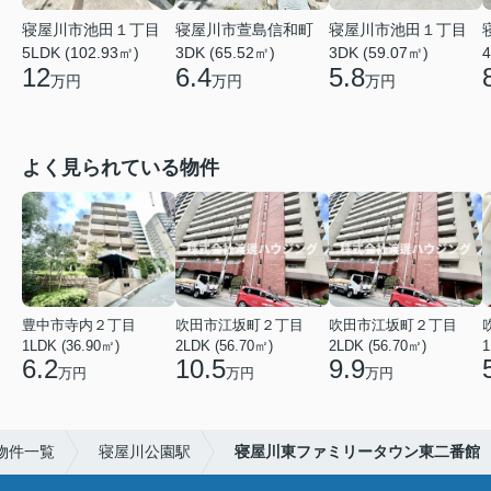
寝屋川市池田１丁目
寝屋川市萱島信和町
寝屋川市池田１丁目
5LDK (102.93㎡)
3DK (65.52㎡)
3DK (59.07㎡)
4
12
6.4
5.8
万円
万円
万円
よく見られている物件
豊中市寺内２丁目
吹田市江坂町２丁目
吹田市江坂町２丁目
1LDK (36.90㎡)
2LDK (56.70㎡)
2LDK (56.70㎡)
1
6.2
10.5
9.9
万円
万円
万円
物件一覧
寝屋川公園駅
寝屋川東ファミリータウン東二番館