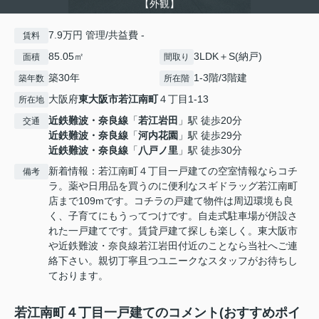
【外観】
7.9万円 管理/共益費 -
賃料
85.05㎡
3LDK＋S(納戸)
面積
間取り
築30年
1-3階/3階建
築年数
所在階
大阪府
東大阪市
若江南町
４丁目1-13
所在地
近鉄難波・奈良線
「
若江岩田
」駅 徒歩20分
交通
近鉄難波・奈良線
「
河内花園
」駅 徒歩29分
近鉄難波・奈良線
「
八戸ノ里
」駅 徒歩30分
新着情報：若江南町４丁目一戸建ての空室情報ならコチ
備考
ラ。薬や日用品を買うのに便利なスギドラッグ若江南町
店まで109mです。コチラの戸建て物件は周辺環境も良
く、子育てにもうってつけです。自走式駐車場が併設さ
れた一戸建てです。賃貸戸建て探しも楽しく。東大阪市
や近鉄難波・奈良線若江岩田付近のことなら当社へご連
絡下さい。親切丁寧且つユニークなスタッフがお待ちし
ております。
若江南町４丁目一戸建てのコメント(おすすめポイ