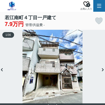
0
お気に入り
若江南町４丁目一戸建て
7.9万円
管理/共益費 -
1
/
36