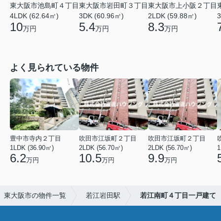
東大阪市池島町４丁目
東大阪市岩田町３丁目
東大阪市上小阪２丁目
4LDK (62.64㎡)
3DK (60.96㎡)
2LDK (59.88㎡)
3
10
5.4
8.3
万円
万円
万円
よく見られている物件
豊中市寺内２丁目
吹田市江坂町２丁目
吹田市江坂町２丁目
1LDK (36.90㎡)
2LDK (56.70㎡)
2LDK (56.70㎡)
1
6.2
10.5
9.9
万円
万円
万円
東大阪市の物件一覧
若江岩田駅
若江南町４丁目一戸建て