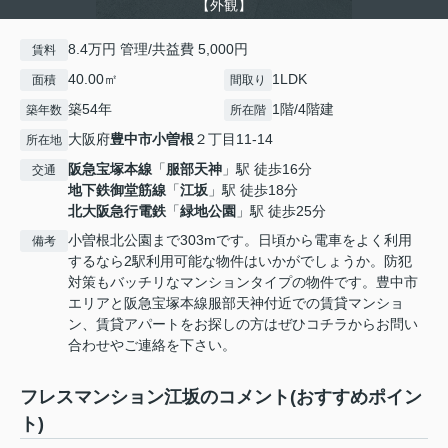
【外観】
8.4万円 管理/共益費 5,000円
賃料
40.00㎡
1LDK
面積
間取り
築54年
1階/4階建
築年数
所在階
大阪府
豊中市
小曽根
２丁目11-14
所在地
阪急宝塚本線
「
服部天神
」駅 徒歩16分
交通
地下鉄御堂筋線
「
江坂
」駅 徒歩18分
北大阪急行電鉄
「
緑地公園
」駅 徒歩25分
小曽根北公園まで303mです。日頃から電車をよく利用
備考
するなら2駅利用可能な物件はいかがでしょうか。防犯
対策もバッチリなマンションタイプの物件です。豊中市
エリアと阪急宝塚本線服部天神付近での賃貸マンショ
ン、賃貸アパートをお探しの方はぜひコチラからお問い
合わせやご連絡を下さい。
フレスマンション江坂のコメント(おすすめポイン
ト)