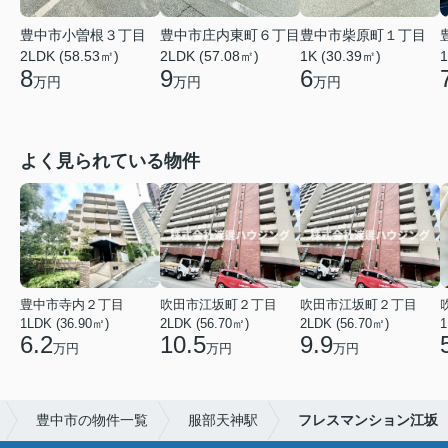
豊中市小曽根３丁目
豊中市庄内東町６丁目
豊中市柴原町１丁目
2LDK (58.53㎡)
2LDK (57.08㎡)
1K (30.39㎡)
1
8
9
6
万円
万円
万円
よく見られている物件
豊中市寺内２丁目
吹田市江坂町２丁目
吹田市江坂町２丁目
1LDK (36.90㎡)
2LDK (56.70㎡)
2LDK (56.70㎡)
1
6.2
10.5
9.9
万円
万円
万円
豊中市の物件一覧
服部天神駅
フレスマンション江坂