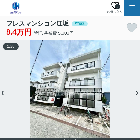
0
お気に入り
フレスマンション江坂
空室2
8.4万円
管理/共益費 5,000円
1
/
25