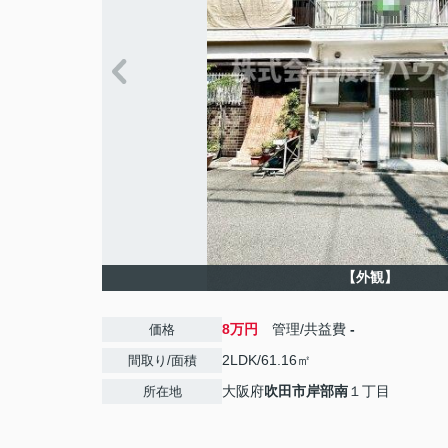
【外観】
8万円
管理/共益費
-
価格
2LDK/61.16㎡
間取り/面積
大阪府
吹田市
岸部南
１丁目
所在地