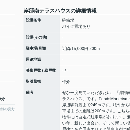
岸部南テラスハウスの詳細情報
設備条件
駐輪場
バイク置場あり
設備(その他)
-
駐車場/月額
近隣/15,000円 200m
用途地域
-
募集戸数 / 総戸数
- / -
取引態様
仲介
備考
ぜひ一度見ていただきたい、「岸部
0分
ラスハウス」です。FoodsMarketsata
岸辺駅前店まで249mです。物件から
情報の見方
車場までの距離は200mです。こちら
物件には自走式駐車場があります。
い年、新しい出会い。そして新しい
戸建てを吹田市エリアと阪急京都本