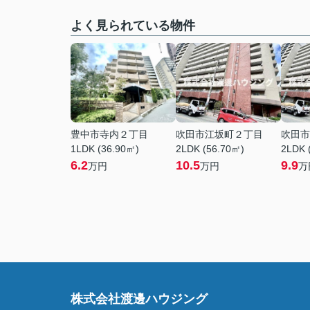
よく見られている物件
豊中市寺内２丁目
吹田市江坂町２丁目
吹田市
1LDK (36.90㎡)
2LDK (56.70㎡)
2LDK 
6.2
10.5
9.9
万円
万円
万
株式会社渡邊ハウジング