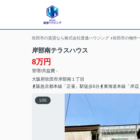
吹田市の賃貸なら株式会社渡邊ハウジング
吹田市の物件
岸部南テラスハウス
8万円
管理/共益費 -
大阪府
吹田市
岸部南
１丁目
阪急京都本線「正雀」駅徒歩5分
東海道本線「岸辺
1
/
26