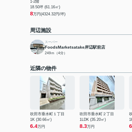
1-2階
18.50坪 (61.16㎡)
8
万円(4324.32円/坪)
周辺施設
スーパー
FoodsMarketsatake岸辺駅前店
249ｍ（4分）
近隣の物件
吹田市垂水町１丁目
吹田市垂水町２丁目
1K (30.66㎡)
1LDK (35.20㎡)
1
6.4
8.3
6
万円
万円