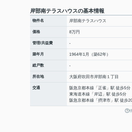
岸部南テラスハウスの基本情報
物件名
岸部南テラスハウス
価格
8万円
管理/共益費
-
築年月
1964年1月（築62年）
総戸数
-
所在地
大阪府
吹田市
岸部南
１丁目
交通
阪急京都本線
「
正雀
」駅 徒歩5分
東海道本線
「
岸辺
」駅 徒歩5分
阪急京都本線
「
摂津市
」駅 徒歩2