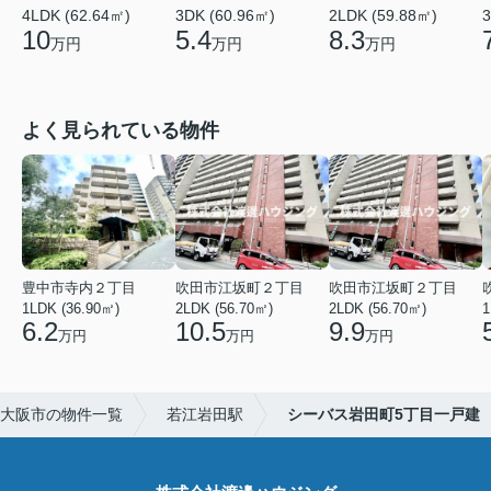
4LDK (62.64㎡)
3DK (60.96㎡)
2LDK (59.88㎡)
3
10
5.4
8.3
万円
万円
万円
よく見られている物件
豊中市寺内２丁目
吹田市江坂町２丁目
吹田市江坂町２丁目
1LDK (36.90㎡)
2LDK (56.70㎡)
2LDK (56.70㎡)
1
6.2
10.5
9.9
万円
万円
万円
大阪市の物件一覧
若江岩田駅
シーバス岩田町5丁目一戸建