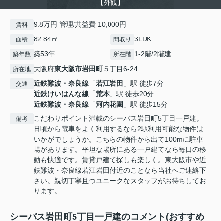
【外観】
9.8万円 管理/共益費 10,000円
賃料
82.84㎡
3LDK
面積
間取り
築53年
1-2階/2階建
築年数
所在階
大阪府
東大阪市
岩田町
５丁目6-24
所在地
近鉄難波・奈良線
「
若江岩田
」駅 徒歩7分
交通
近鉄けいはんな線
「
荒本
」駅 徒歩20分
近鉄難波・奈良線
「
河内花園
」駅 徒歩15分
こだわりポイント満載のシーバス岩田町5丁目一戸建。
備考
日頃から電車をよく利用するなら2駅利用可能な物件は
いかがでしょうか。こちらの物件から出て100mに駐車
場があります。平坦な場所にある一戸建てなら毎日の移
動も快適です。賃貸戸建て探しも楽しく。東大阪市や近
鉄難波・奈良線若江岩田付近のことなら当社へご連絡下
さい。親切丁寧且つユニークなスタッフがお待ちしてお
ります。
シーバス岩田町5丁目一戸建のコメント(おすすめ