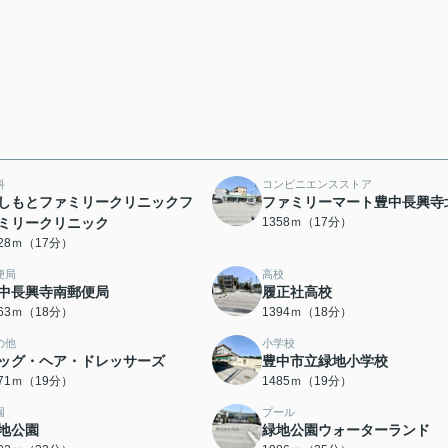
科
コンビニエンスストア
しもとファミリークリニックフ
ファミリーマート豊中長興寺
ミリークリニック
1358ｍ（17分）
328ｍ（17分）
便局
高校
中長興寺南郵便局
履正社高校
363ｍ（18分）
1394ｍ（18分）
の他
小学校
ッグ・ヘア・ドレッサーズ
豊中市立緑地小学校
471ｍ（19分）
1485ｍ（19分）
園
プール
地公園
緑地公園ウォーターランド