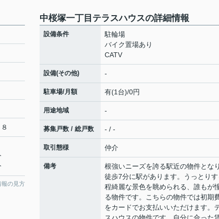
中桜塚一丁目テラスハウスの詳細情報
設備条件
駐輪場
バイク置場あり
CATV
設備(その他)
-
駐車場/月額
有(1台)/0円
用途地域
-
２８
募集戸数 / 総戸数
- / -
取引態様
仲介
分
分
備考
根強いニーズを誇る駅近の物件とな
徒歩7分に駅があります。うっとりす
情報の見方
程綺麗な景色を眺められる、誰もが
る物件です。こちらの物件では初期
をカードでお支払いいただけます。
スハウスの物件です。自分に合った