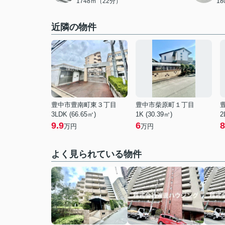
1748ｍ（22分）
1
近隣の物件
豊中市豊南町東３丁目
豊中市柴原町１丁目
3LDK (66.65㎡)
1K (30.39㎡)
2
9.9
6
8
万円
万円
よく見られている物件