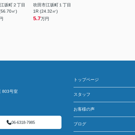
江坂町２丁目
吹田市江坂町１丁目
(56.70㎡)
1R (24.32㎡)
5.7
円
万円
トップページ
803号室
スタッフ
お客様の声
06-6318-7985
ブログ