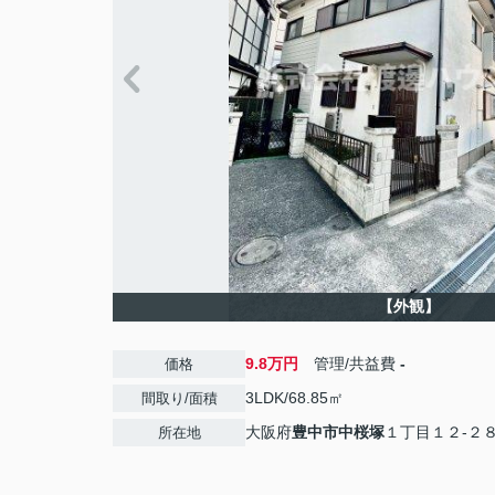
【外観】
9.8万円
管理/共益費
-
価格
3LDK/68.85㎡
間取り/面積
大阪府
豊中市
中桜塚
１丁目１２-２
所在地