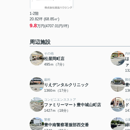
1-2階
20.82坪 (68.85㎡)
9.8
万円(4707.01円/坪)
周辺施設
その他
内
松屋岡町店
は
495ｍ（7分）
ァ
1
歯科
郵
りえデンタルクリニック
豊
1360ｍ（17分）
1
コンビニエンスストア
そ
ファミリーマート豊中城山町店
ド
1427ｍ（18分）
1
警察
公
豊中南警察署服部西交番
緑