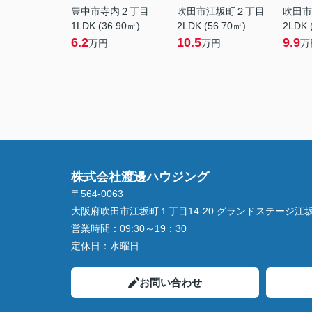
豊中市寺内２丁目
吹田市江坂町２丁目
吹田市
1LDK (36.90㎡)
2LDK (56.70㎡)
2LDK 
6.2
10.5
9.9
万円
万円
万
株式会社渡邊ハウジング
〒564-0063
大阪府吹田市江坂町１丁目14‐20 グランドステージ江坂 
営業時間：
09:30～19：30
定休日：
水曜日
お問い合わせ