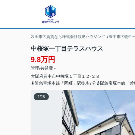
吹田市の賃貸なら株式会社渡邊ハウジング
豊中市の物件
中桜塚一丁目テラスハウス
9.8万円
管理/共益費 -
大阪府
豊中市
中桜塚
１丁目１２-２８
阪急宝塚本線「岡町」駅徒歩7分
阪急宝塚本線「曽
1
/
28