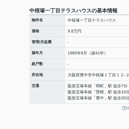
中桜塚一丁目テラスハウスの基本情報
物件名
中桜塚一丁目テラスハウス
価格
9.8万円
管理/共益費
-
築年月
1985年8月（築41年）
総戸数
-
所在地
大阪府
豊中市
中桜塚
１丁目１２-
交通
阪急宝塚本線
「
岡町
」駅 徒歩7分
阪急宝塚本線
「
曽根
」駅 徒歩10
阪急宝塚本線
「
豊中
」駅 徒歩20