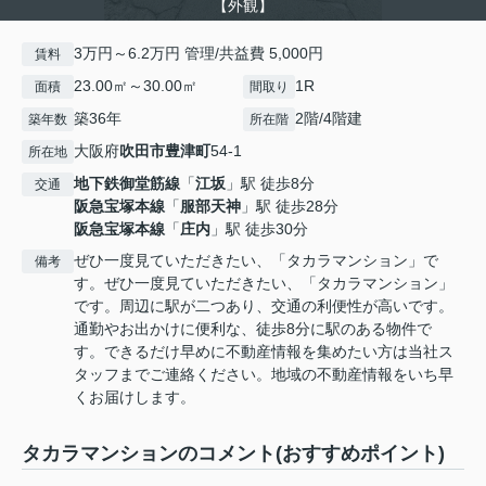
【外観】
3万円～6.2万円 管理/共益費 5,000円
賃料
23.00㎡～30.00㎡
1R
面積
間取り
築36年
2階/4階建
築年数
所在階
大阪府
吹田市
豊津町
54-1
所在地
地下鉄御堂筋線
「
江坂
」駅 徒歩8分
交通
阪急宝塚本線
「
服部天神
」駅 徒歩28分
阪急宝塚本線
「
庄内
」駅 徒歩30分
ぜひ一度見ていただきたい、「タカラマンション」で
備考
す。ぜひ一度見ていただきたい、「タカラマンション」
です。周辺に駅が二つあり、交通の利便性が高いです。
通勤やお出かけに便利な、徒歩8分に駅のある物件で
す。できるだけ早めに不動産情報を集めたい方は当社ス
タッフまでご連絡ください。地域の不動産情報をいち早
くお届けします。
タカラマンションのコメント(おすすめポイント)