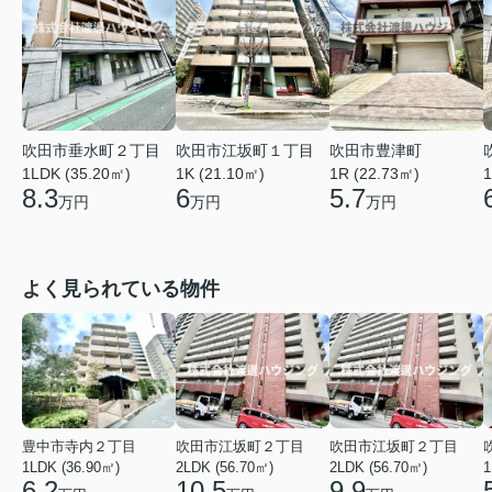
吹田市垂水町２丁目
吹田市江坂町１丁目
吹田市豊津町
1LDK (35.20㎡)
1K (21.10㎡)
1R (22.73㎡)
1
8.3
6
5.7
万円
万円
万円
よく見られている物件
豊中市寺内２丁目
吹田市江坂町２丁目
吹田市江坂町２丁目
1LDK (36.90㎡)
2LDK (56.70㎡)
2LDK (56.70㎡)
1
6.2
10.5
9.9