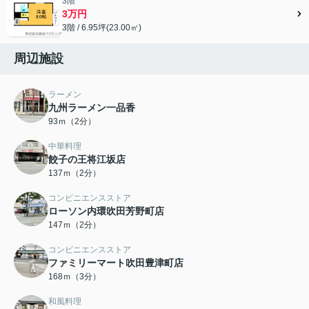
3階
3万円
3階 / 6.95坪(23.00㎡)
周辺施設
ラーメン
九州ラーメン一品香
93ｍ（2分）
中華料理
餃子の王将江坂店
137ｍ（2分）
コンビニエンスストア
ローソン内環吹田芳野町店
147ｍ（2分）
コンビニエンスストア
ファミリーマート吹田豊津町店
168ｍ（3分）
和風料理