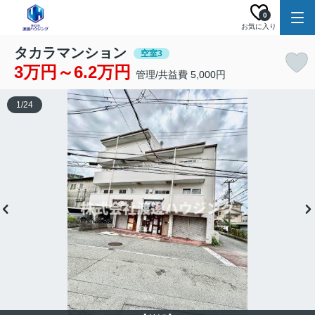
0
お気に入り
タカラマンション
空室3
3万円～6.2万円
管理/共益費 5,000円
1
/
24