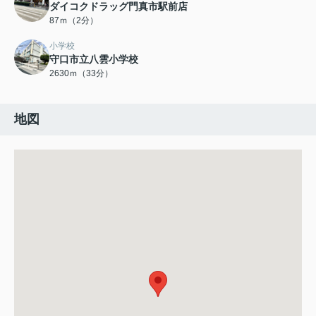
ダイコクドラッグ門真市駅前店
87ｍ（2分）
小学校
守口市立八雲小学校
2630ｍ（33分）
地図