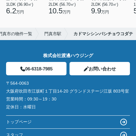
1LDK (36.90㎡)
2LDK (56.70㎡)
2LDK (56.70㎡)
1
6.2
10.5
9.9
万円
万円
万円
門真市の物件一覧
門真市駅
カドマシシンバシチョウコダテ
株式会社渡邊ハウジング
06-6318-7985
お問い合わせ
〒564-0063
大阪府吹田市江坂町１丁目14‐20 グランドステージ江坂 803号室
営業時間：
09:30～19：30
定休日：
水曜日
トップページ
スタッフ