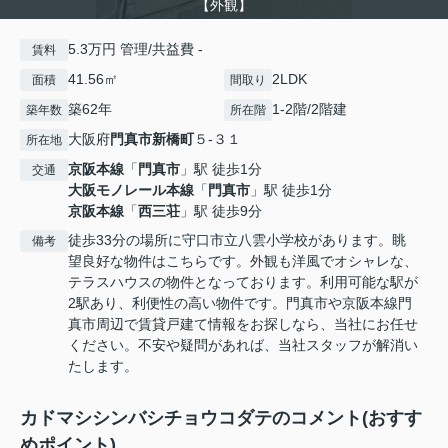
【外観】
5.3万円 管理/共益費 -
賃料
41.56㎡
2LDK
面積
間取り
築62年
1-2階/2階建
築年数
所在階
大阪府
門真市
新橋町
５-３１
所在地
京阪本線
「
門真市
」駅 徒歩1分
交通
大阪モノレール本線
「
門真市
」駅 徒歩1分
京阪本線
「
西三荘
」駅 徒歩9分
徒歩33分の場所に守口市立八雲小学校があります。眺
備考
望良好な物件はこちらです。外観も洋風でオシャレな、
テラスハウスの物件となっております。利用可能な駅が
2駅あり、利便性の高い物件です。門真市や京阪本線門
真市周辺で賃貸戸建て情報をお探しなら、当社にお任せ
ください。不安や疑問があれば、当社スタッフが解消い
たします。
カドマシシンバシチョウコダテのコメント(おすす
めポイント)