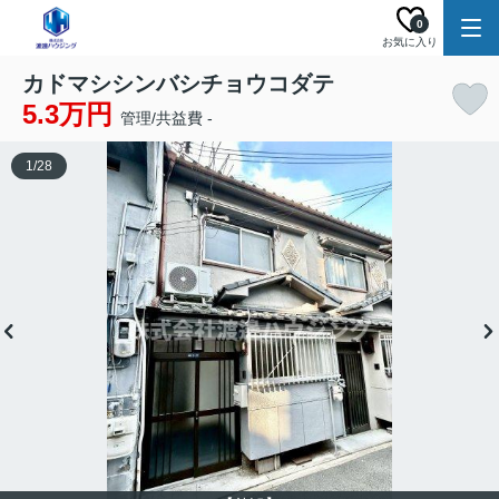
0
お気に入り
カドマシシンバシチョウコダテ
5.3万円
管理/共益費 -
1
/
28