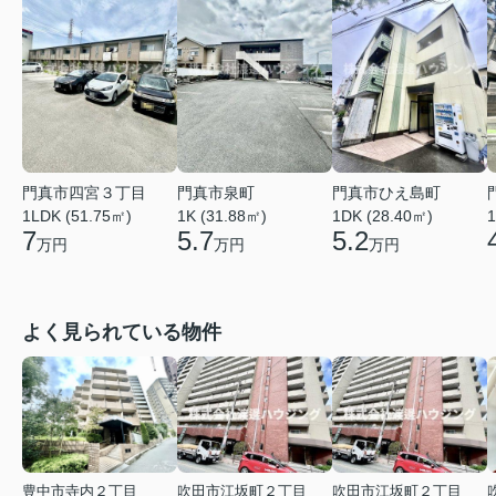
門真市四宮３丁目
門真市泉町
門真市ひえ島町
1LDK (51.75㎡)
1K (31.88㎡)
1DK (28.40㎡)
1
7
5.7
5.2
万円
万円
万円
よく見られている物件
豊中市寺内２丁目
吹田市江坂町２丁目
吹田市江坂町２丁目