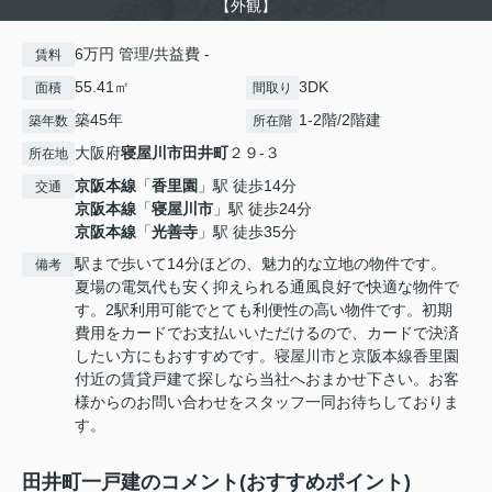
【外観】
6万円 管理/共益費 -
賃料
55.41㎡
3DK
面積
間取り
築45年
1-2階/2階建
築年数
所在階
大阪府
寝屋川市
田井町
２９-３
所在地
京阪本線
「
香里園
」駅 徒歩14分
交通
京阪本線
「
寝屋川市
」駅 徒歩24分
京阪本線
「
光善寺
」駅 徒歩35分
駅まで歩いて14分ほどの、魅力的な立地の物件です。
備考
夏場の電気代も安く抑えられる通風良好で快適な物件で
す。2駅利用可能でとても利便性の高い物件です。初期
費用をカードでお支払いいただけるので、カードで決済
したい方にもおすすめです。寝屋川市と京阪本線香里園
付近の賃貸戸建て探しなら当社へおまかせ下さい。お客
様からのお問い合わせをスタッフ一同お待ちしておりま
す。
田井町一戸建のコメント(おすすめポイント)