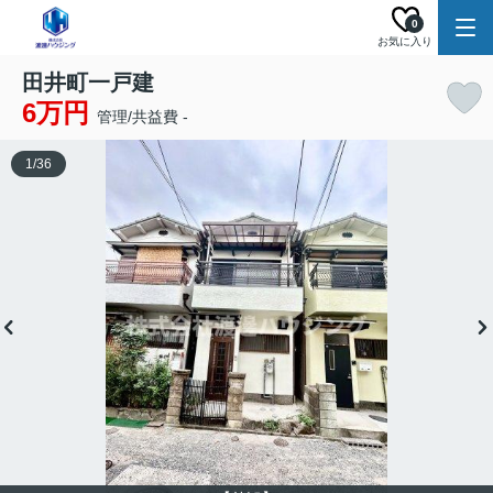
0
お気に入り
田井町一戸建
6万円
管理/共益費 -
1
/
36