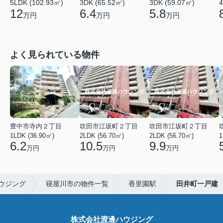
5LDK (102.93㎡)
3DK (65.52㎡)
3DK (59.07㎡)
4
12
6.4
5.8
万円
万円
万円
よく見られている物件
豊中市寺内２丁目
吹田市江坂町２丁目
吹田市江坂町２丁目
1LDK (36.90㎡)
2LDK (56.70㎡)
2LDK (56.70㎡)
1
6.2
10.5
9.9
万円
万円
万円
ウジング
寝屋川市の物件一覧
香里園駅
田井町一戸建
株式会社渡邊ハウジング