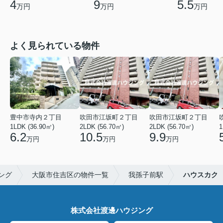
4
9
5.5
万円
万円
万円
よく見られている物件
豊中市寺内２丁目
吹田市江坂町２丁目
吹田市江坂町２丁目
1LDK (36.90㎡)
2LDK (56.70㎡)
2LDK (56.70㎡)
1
6.2
10.5
9.9
万円
万円
万円
ング
大阪市住吉区の物件一覧
我孫子前駅
ハウスカク
株式会社渡邊ハウジング