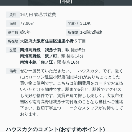
【外観】
16万円 管理/共益費 -
賃料
77.90㎡
3LDK
面積
間取り
築5年
1-2階/2階建
築年数
所在階
大阪府
大阪市住吉区
遠里小野
５丁目
所在地
南海高野線
「
我孫子前
」駅 徒歩5分
交通
南海高野線
「
沢ノ町
」駅 徒歩14分
南海本線
「
住ノ江
」駅 徒歩16分
ぜひ一度見ていただきたい、「ハウスカク」です。近く
備考
にはローソン遠里小野店(徒歩4分)がありちょっとした
買い物に便利です。こちらは初期費用をカードでお支払
いいただける物件です。駅まで5分と、駅近でアクセス
も良好な物件です。賃貸戸建て探しも楽しく。大阪市住
吉区や南海高野線我孫子前付近のことなら当社へご連絡
下さい。親切丁寧且つユニークなスタッフがお待ちして
おります。
ハウスカクのコメント(おすすめポイント)