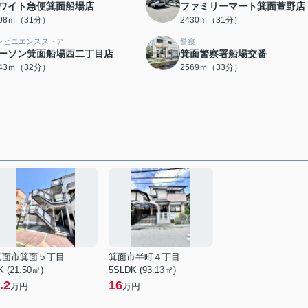
ワイト急便箕面船場店
ファミリーマート箕面萱野店
408ｍ（31分）
2430ｍ（31分）
ンビニエンスストア
警察
ーソン箕面船場西二丁目店
箕面警察署船場交番
543ｍ（32分）
2569ｍ（33分）
箕面市箕面５丁目
箕面市半町４丁目
K (21.50㎡)
5SLDK (93.13㎡)
.2
16
万円
万円