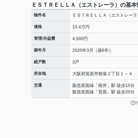
ＥＳＴＲＥＬＬＡ（エストレーラ）の基本
物件名
ＥＳＴＲＥＬＬＡ（エストレーラ
価格
15.4万円
管理/共益費
4,500円
築年月
2020年3月（築6年）
総戸数
3戸
所在地
大阪府
箕面市
牧落
２丁目１－４
交通
阪急箕面線
「
桜井
」駅 徒歩15分
阪急箕面線
「
箕面
」駅 徒歩20分