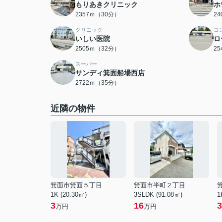
もりあきクリニック
ホ
2357ｍ（30分）
2
クリニック
コ
いしい医院
ロ
2505ｍ（32分）
2
スーパー
サンディ箕面船場西店
2722ｍ（35分）
近隣の物件
箕面市箕面５丁目
箕面市半町２丁目
1K (20.30㎡)
3SLDK (91.08㎡)
1
3
16
3
万円
万円