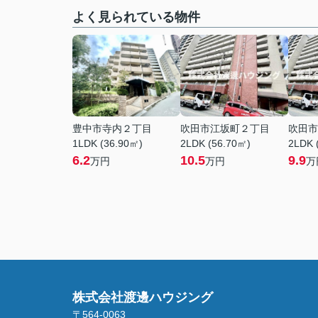
よく見られている物件
豊中市寺内２丁目
吹田市江坂町２丁目
吹田市
1LDK (36.90㎡)
2LDK (56.70㎡)
2LDK 
6.2
10.5
9.9
万円
万円
万
株式会社渡邊ハウジング
〒564-0063