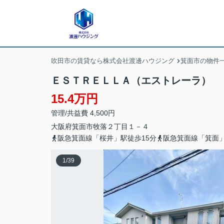
吹田市の賃貸なら株式会社渡邊ハウジング
箕面市の物件
ＥＳＴＲＥＬＬＡ（エストレーラ）
15.4万円
管理/共益費 4,500円
大阪府
箕面市
牧落
２丁目１－４
阪急箕面線「桜井」駅徒歩15分
阪急箕面線「箕面」
1
/
39