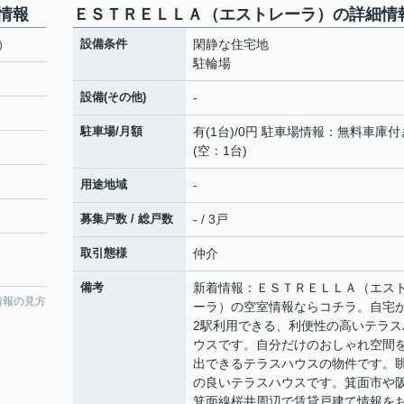
情報
ＥＳＴＲＥＬＬＡ（エストレーラ）の詳細情
）
設備条件
閑静な住宅地
駐輪場
設備(その他)
-
駐車場/月額
有(1台)/0円 駐車場情報：無料車庫付
(空：1台)
用途地域
-
募集戸数 / 総戸数
- / 3戸
取引態様
仲介
備考
新着情報：ＥＳＴＲＥＬＬＡ（エス
情報の見方
ーラ）の空室情報ならコチラ。自宅
2駅利用できる、利便性の高いテラス
ウスです。自分だけのおしゃれ空間
出できるテラスハウスの物件です。
の良いテラスハウスです。箕面市や
箕面線桜井周辺で賃貸戸建て情報を