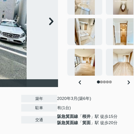
2020年3月(築6年)
築年
有(1台)
駐車
阪急箕面線
「
桜井
」駅 徒歩15分
交通
阪急箕面線
「
箕面
」駅 徒歩20分