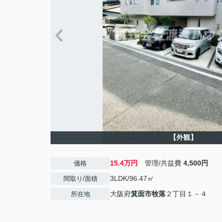
【外観】
15.4万円
管理/共益費
4,500円
価格
3LDK/96.47㎡
間取り/面積
大阪府
箕面市
牧落
２丁目１－４
所在地