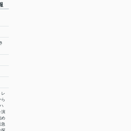
報
き
トレ
から
ハ
を演
眺め
阪急
お探