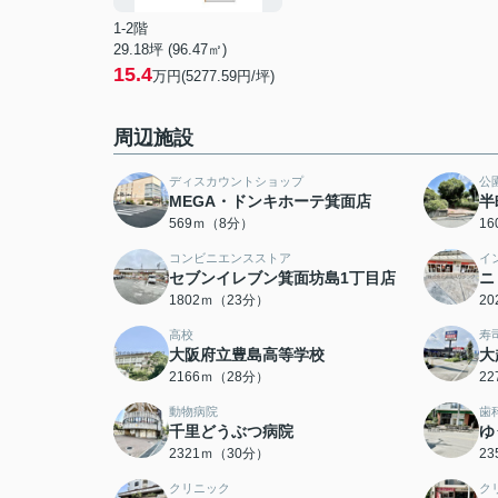
1-2階
29.18坪 (96.47㎡)
15.4
万円(5277.59円/坪)
周辺施設
ディスカウントショップ
公
MEGA・ドンキホーテ箕面店
半
569ｍ（8分）
1
コンビニエンスストア
イ
セブンイレブン箕面坊島1丁目店
ニ
1802ｍ（23分）
2
高校
寿
大阪府立豊島高等学校
大
2166ｍ（28分）
2
動物病院
歯
千里どうぶつ病院
ゆ
2321ｍ（30分）
2
クリニック
ク