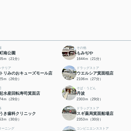
園
その他
町南公園
もみぢや
605ｍ（21分）
1644ｍ（21分）
ンテリア
ドラッグストア
トリみのおキューズモール店
ウエルシア箕面稲店
025ｍ（26分）
2106ｍ（27分）
司
そば・うどん
起水産回転寿司箕面店
丹波
274ｍ（29分）
2303ｍ（29分）
科
ドラッグストア
うき歯科クリニック
スギ薬局箕面船場店
353ｍ（30分）
2353ｍ（30分）
リーニング
コンビニエンスストア