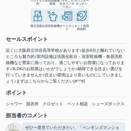
バストイレ
室内洗濯機
TVモニタ
カウンター
別
置場
付きインタ
キッチン
ーホン
独立洗面台
浴室乾燥機
オートロッ
ネット使用
ク
料無料
セールスポイント
近くに大阪府立渋谷高等学校があります♪徒歩6分と離れていない
ところも魅力的♪室内設備は洗面化粧台・浴室乾燥機・食器洗乾
燥機など豊富に揃っており、過ごしやすいお部屋になっておりま
す♪3LDKのお部屋はいかがでしょうか♪納得できる住まい選びを
行っていきませんか♪住まい環境はより良いものにしていきまし
ょう♪まずはこちらからご覧ください(#^^#)
ポイント
シャワー
脱衣所
クロゼット
ペット相談
シューズボックス
担当者のコメント
ぜひ一度見ていただきたい、「ペンギンズマンショ