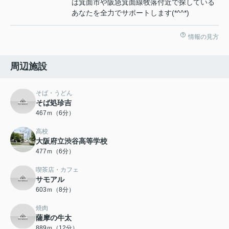
は箕面市や阪急箕面線牧落付近で探している
あなたを全力でサポートします(*^^*)
情報の見方
周辺施設
そば・うどん
そば処珍吉
467ｍ（6分）
高校
大阪府立渋谷高等学校
477ｍ（6分）
喫茶店・カフェ
サモアル
603ｍ（8分）
焼肉
薩摩の牛太
889ｍ（12分）