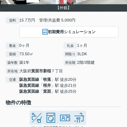
【外観】
15.7万円 管理/共益費 5,000円
賃料
初期費用シミュレーション
0ヶ月
1ヶ月
敷金
礼金
73.50㎡
3LDK
面積
間取り
築1年
2階/3階建
築年数
所在階
大阪府
箕面市
新稲
７丁目
所在地
阪急箕面線
「
牧落
」駅 徒歩20分
交通
阪急箕面線
「
桜井
」駅 徒歩21分
阪急箕面線
「
箕面
」駅 徒歩25分
物件の特徴