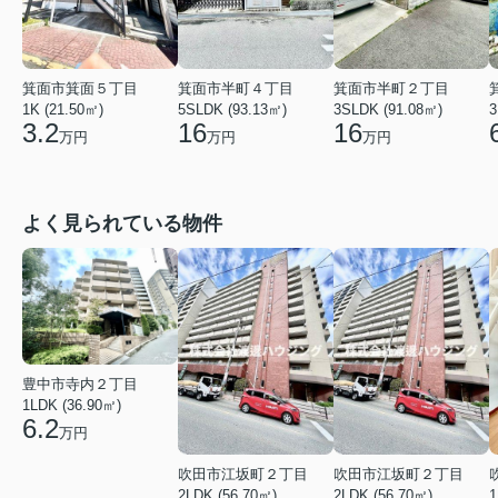
箕面市箕面５丁目
箕面市半町４丁目
箕面市半町２丁目
1K (21.50㎡)
5SLDK (93.13㎡)
3SLDK (91.08㎡)
3
3.2
16
16
万円
万円
万円
よく見られている物件
豊中市寺内２丁目
1LDK (36.90㎡)
6.2
万円
吹田市江坂町２丁目
吹田市江坂町２丁目
2LDK (56.70㎡)
2LDK (56.70㎡)
1