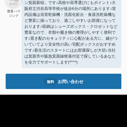
ン箕面新稲」です♪高校や高専選びにもポイント♪大
阪府立渋谷高等学校が徒歩6分の場所にあります♪室
渡邊 ハウ
内設備は浴室乾燥機・洗面化粧台・食器洗乾燥機な
ジング
ど豊富に揃っており、過ごしやすいお部屋になって
おります♪収納はシューズボックス・クロゼットなど
豊富なので、衣類や履き物の整理がしやすく便利で
す♪置き配のセキュリティに心配がある方に、鍵がつ
いていてより安全性の高い宅配ボックスがおすすめ
です♪新生活のスタートにはお部屋探しが大切♪当社
は箕面市や阪急箕面線牧落付近で探しているあなた
を全力でサポートします(*^^*)
お問い合わせ
無料