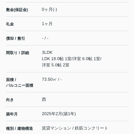
0ヶ月(-)
敷金(保証金)
1ヶ月
礼金
- / -
償却 / 敷引
3LDK
間取り / 詳細
LDK 18.0帖 1室
/
洋室 6.0帖 1室
/
洋室 5.0帖 2室
73.50㎡ / -
面積 /
バルコニー面積
西
向き
2025年2月(築1年)
築年月
賃貸マンション / 鉄筋コンクリート
種別 / 建物構造