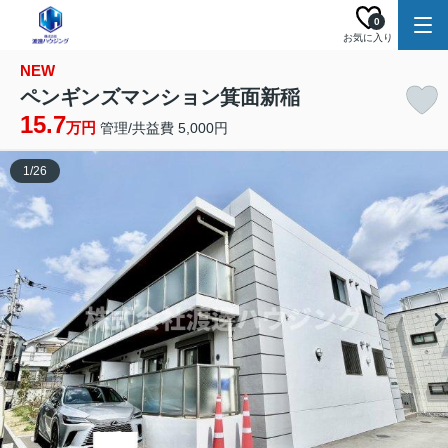
0
お気に入り
NEW
ペンギンズマンション箕面新稲
15.7
万円
管理/共益費 5,000円
1
/
26