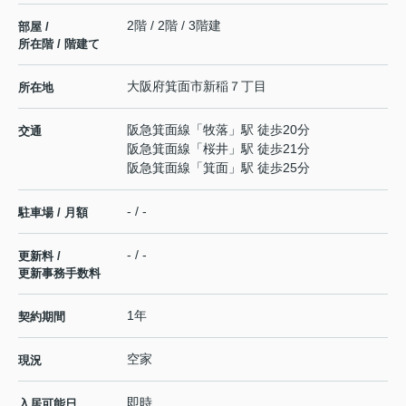
2階 / 2階 / 3階建
部屋 /
所在階 / 階建て
大阪府
箕面市
新稲
７丁目
所在地
阪急箕面線
「
牧落
」駅 徒歩20分
交通
阪急箕面線
「
桜井
」駅 徒歩21分
阪急箕面線
「
箕面
」駅 徒歩25分
- / -
駐車場 / 月額
- / -
更新料 /
更新事務手数料
1年
契約期間
空家
現況
即時
入居可能日