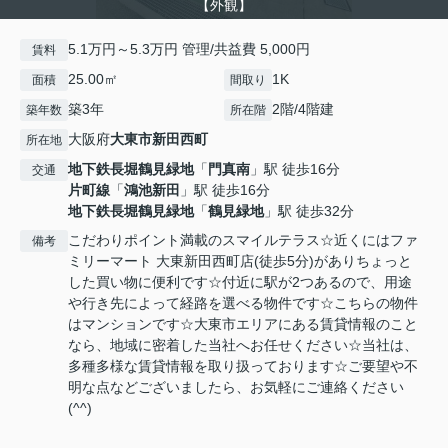
【外観】
5.1万円～5.3万円 管理/共益費 5,000円
賃料
25.00㎡
1K
面積
間取り
築3年
2階/4階建
築年数
所在階
大阪府
大東市
新田西町
所在地
地下鉄長堀鶴見緑地
「
門真南
」駅 徒歩16分
交通
片町線
「
鴻池新田
」駅 徒歩16分
地下鉄長堀鶴見緑地
「
鶴見緑地
」駅 徒歩32分
こだわりポイント満載のスマイルテラス☆近くにはファ
備考
ミリーマート 大東新田西町店(徒歩5分)がありちょっと
した買い物に便利です☆付近に駅が2つあるので、用途
や行き先によって経路を選べる物件です☆こちらの物件
はマンションです☆大東市エリアにある賃貸情報のこと
なら、地域に密着した当社へお任せください☆当社は、
多種多様な賃貸情報を取り扱っております☆ご要望や不
明な点などございましたら、お気軽にご連絡ください
(^^)