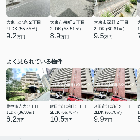
大東市北条２丁目
大東市泉町２丁目
大東市深野２丁目
2LDK (55.55㎡)
2LDK (58.51㎡)
2LDK (60.61㎡)
1
9.2
8.9
9.5
万円
万円
万円
よく見られている物件
豊中市寺内２丁目
吹田市江坂町２丁目
吹田市江坂町２丁目
1LDK (36.90㎡)
2LDK (56.70㎡)
2LDK (56.70㎡)
1
6.2
10.5
9.9
万円
万円
万円