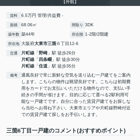
【外観】
6.5万円 管理/共益費 -
賃料
68.06㎡
3DK
面積
間取り
築44年
1-2階/2階建
築年数
所在階
大阪府
大東市
三箇
６丁目12-6
所在地
片町線
「
野崎
」駅 徒歩26分
交通
片町線
「
四条畷
」駅 徒歩30分
片町線
「
住道
」駅 徒歩35分
通風良好で常に新鮮な空気を送り込む一戸建てをご案内
備考
します。こちらの物件は眺望良好です。こちらは初期費
用をカードでお支払いいただける物件なので、支払い手
続きの手間が省けます。目的に応じて選べる2駅利用可
能な一戸建てです。自分に合った賃貸戸建てをお探しな
ら当社へお尋ね下さい。大東市エリアや片町線野崎付近
での賃貸戸建て探しをお手伝いします。
三箇6丁目一戸建のコメント(おすすめポイント)