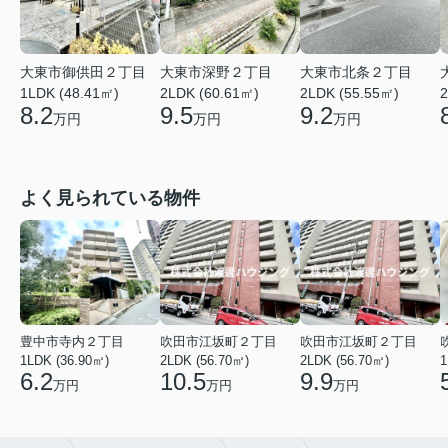
大東市御供田２丁目
大東市深野２丁目
大東市北条２丁目
1LDK (48.41㎡)
2LDK (60.61㎡)
2LDK (55.55㎡)
2
8.2
9.5
9.2
万円
万円
万円
よく見られている物件
豊中市寺内２丁目
吹田市江坂町２丁目
吹田市江坂町２丁目
1LDK (36.90㎡)
2LDK (56.70㎡)
2LDK (56.70㎡)
1
6.2
10.5
9.9
万円
万円
万円