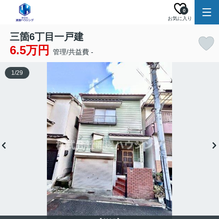
0
お気に入り
三箇6丁目一戸建
6.5万円
管理/共益費 -
1
/
29