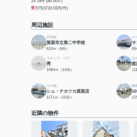
24.19坪 (80.00㎡)
9
万円(3720.55円/坪)
周辺施設
中学校
ス
箕面市立第二中学校
サ
610ｍ（8分）
6
スナック・パブ
そ
秀
箕
1084ｍ（14分）
1
その他
映
シェ・ナカツカ箕面店
1
1171ｍ（15分）
1
近隣の物件