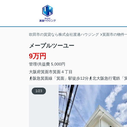
吹田市の賃貸なら株式会社渡邊ハウジング
箕面市の物件
メープルツーユー
9万円
管理/共益費 5,000円
大阪府
箕面市
箕面
４丁目
阪急箕面線「箕面」駅徒歩12分
北大阪急行電鉄「箕
1
/
23