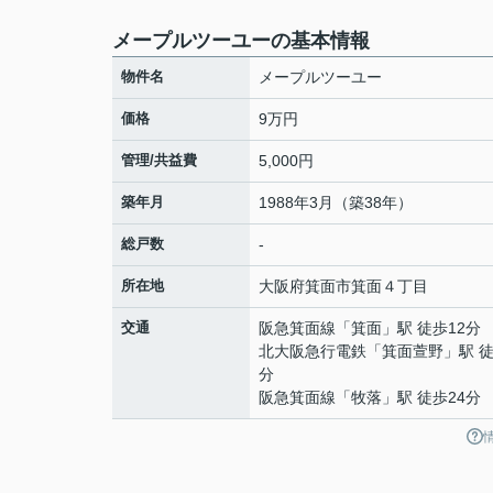
メープルツーユーの基本情報
物件名
メープルツーユー
価格
9万円
管理/共益費
5,000円
築年月
1988年3月（築38年）
総戸数
-
所在地
大阪府
箕面市
箕面
４丁目
交通
阪急箕面線
「
箕面
」駅 徒歩12分
北大阪急行電鉄
「
箕面萱野
」駅 徒
分
阪急箕面線
「
牧落
」駅 徒歩24分