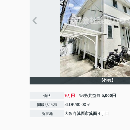
【外観】
9万円
管理/共益費
5,000円
価格
3LDK/80.00㎡
間取り/面積
大阪府
箕面市
箕面
４丁目
所在地