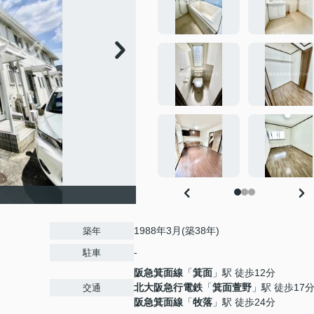
1988年3月(築38年)
築年
-
駐車
阪急箕面線
「
箕面
」駅 徒歩12分
北大阪急行電鉄
「
箕面萱野
」駅 徒歩17
交通
阪急箕面線
「
牧落
」駅 徒歩24分