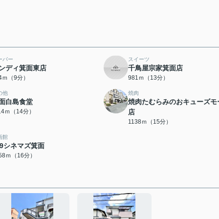
ーパー
スイーツ
ンディ箕面東店
千鳥屋宗家箕面店
54ｍ（9分）
981ｍ（13分）
の他
焼肉
面白島食堂
焼肉たむらみのおキューズモ
114ｍ（14分）
店
1138ｍ（15分）
画館
09シネマズ箕面
258ｍ（16分）