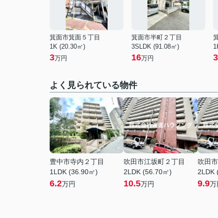
箕面市箕面５丁目
箕面市半町２丁目
1K (20.30㎡)
3SLDK (91.08㎡)
1
3
16
3
万円
万円
よく見られている物件
豊中市寺内２丁目
吹田市江坂町２丁目
吹田市
1LDK (36.90㎡)
2LDK (56.70㎡)
2LDK 
6.2
10.5
9.9
万円
万円
万