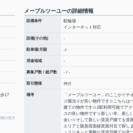
メープルツーユーの詳細情報
設備条件
駐輪場
インターネット対応
設備(その他)
-
駐車場/月額
-/-
用途地域
-
募集戸数 / 総戸数
- / -
取引態様
仲介
歩17
備考
「メープルツーユー」のここがイチ
☆陽当りが良い物件です☆こちらは
建ての物件です☆2駅利用可能でアク
スの良い物件です☆新しい年、新し
情報の見方
会い☆そして新しい賃貸戸建てを箕
エリアと阪急箕面線箕面付近で探し
ょう☆きっと素敵な賃貸戸建てが見