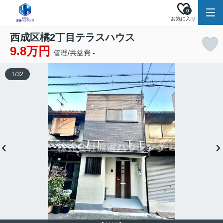
0
お気に入り
西成区橘2丁目テラスハウス
9.8万円
管理/共益費 -
1
/
32