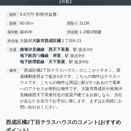
【外観】
9.8万円 管理/共益費 -
賃料
60.00㎡
2LDK
面積
間取り
築45年
1-2階/2階建
築年数
所在階
大阪府
大阪市西成区
橘
２丁目6-21
所在地
南海汐見橋線
「
西天下茶屋
」駅 徒歩3分
交通
地下鉄四つ橋線
「
岸里
」駅 徒歩9分
地下鉄堺筋線
「
天下茶屋
」駅 徒歩9分
「西成区橘2丁目テラスハウス」のここがイチオシ。西
備考
成橘郵便局まで徒歩1分です。こちらの物件はテラスハ
ウスです。こちらの物件は周辺に駅が2つあるので電車
へのアクセスが便利な物件です。大阪市西成区や南海汐
見橋線西天下茶屋付近の賃貸戸建てをお探しなら、当社
があなたを全力でお手伝い致します。まずはお気軽にお
問い合わせください。
西成区橘2丁目テラスハウスのコメント(おすすめ
ポイント)