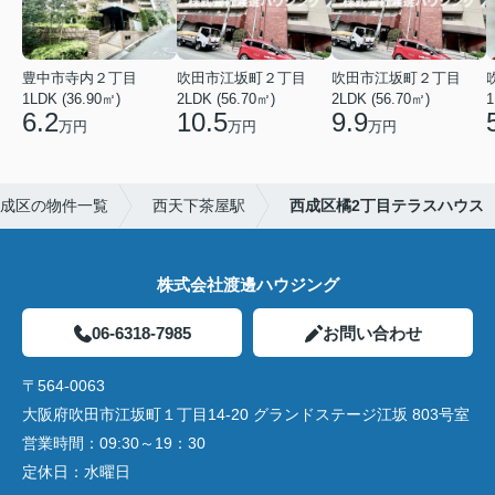
豊中市寺内２丁目
吹田市江坂町２丁目
吹田市江坂町２丁目
1LDK (36.90㎡)
2LDK (56.70㎡)
2LDK (56.70㎡)
1
6.2
10.5
9.9
万円
万円
万円
成区の物件一覧
西天下茶屋駅
西成区橘2丁目テラスハウス
株式会社渡邊ハウジング
06-6318-7985
お問い合わせ
〒564-0063
大阪府吹田市江坂町１丁目14‐20 グランドステージ江坂 803号室
営業時間：
09:30～19：30
定休日：
水曜日