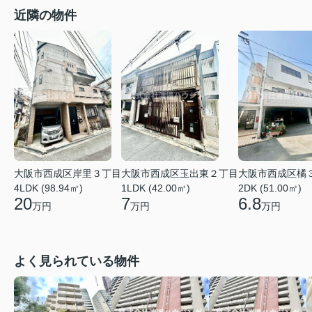
近隣の物件
大阪市西成区岸里３丁目
大阪市西成区玉出東２丁目
大阪市西成区橘
4LDK (98.94㎡)
1LDK (42.00㎡)
2DK (51.00㎡)
20
7
6.8
万円
万円
万円
よく見られている物件