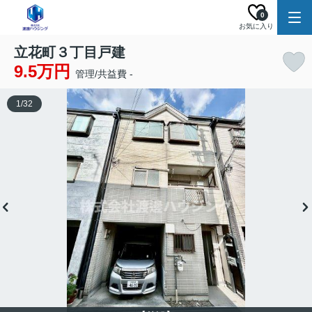
0
お気に入り
立花町３丁目戸建
9.5万円
管理/共益費 -
1
/
32