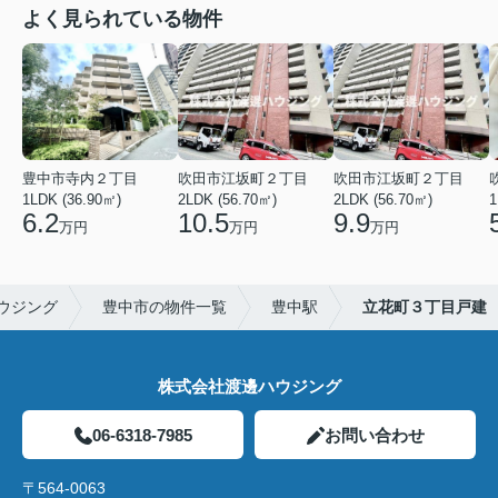
よく見られている物件
豊中市寺内２丁目
吹田市江坂町２丁目
吹田市江坂町２丁目
1LDK (36.90㎡)
2LDK (56.70㎡)
2LDK (56.70㎡)
1
6.2
10.5
9.9
万円
万円
万円
ウジング
豊中市の物件一覧
豊中駅
立花町３丁目戸建
株式会社渡邊ハウジング
06-6318-7985
お問い合わせ
〒564-0063