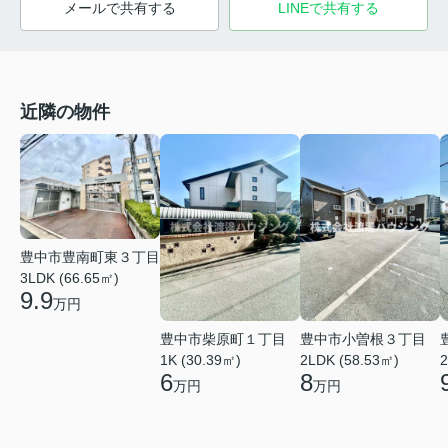
メールで共有する
LINEで共有する
近隣の物件
豊中市豊南町東３丁目
3LDK (66.65㎡)
9.9
万円
豊中市柴原町１丁目
豊中市小曽根３丁目
1K (30.39㎡)
2LDK (58.53㎡)
2
6
8
万円
万円