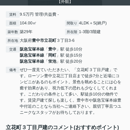
【外観】
9.5万円 管理/共益費 -
賃料
104.00㎡
4LDK＋S(納戸)
面積
間取り
築29年
1-3階/3階建
築年数
所在階
大阪府
豊中市
立花町
３丁目3-6
所在地
阪急宝塚本線
「
豊中
」駅 徒歩10分
交通
阪急宝塚本線
「
岡町
」駅 徒歩15分
阪急宝塚本線
「
蛍池
」駅 徒歩20分
ぜひ一度見ていただきたい、「立花町３丁目戸建」で
備考
す。ローソン豊中立花三丁目店まで徒歩7分と近場にコ
ンビニがあるのもポイント。景色を眺めることには心を
癒す効果があり、視力低下の恐れも少なくしてくれま
す。こだわりの条件として多い、駅徒歩10分の物件で
す。賃貸戸建て探しも楽しく。豊中市や阪急宝塚本線豊
中付近のことなら当社へご連絡下さい。親切丁寧且つユ
ニークなスタッフがお待ちしております。
立花町３丁目戸建のコメント(おすすめポイント)