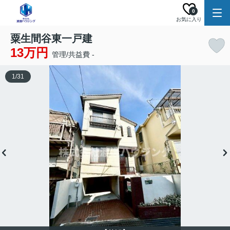
0
お気に入り
粟生間谷東一戸建
13万円
管理/共益費 -
1
/
31