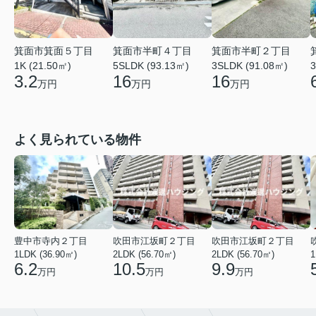
箕面市箕面５丁目
箕面市半町４丁目
箕面市半町２丁目
1K (21.50㎡)
5SLDK (93.13㎡)
3SLDK (91.08㎡)
3
3.2
16
16
万円
万円
万円
よく見られている物件
豊中市寺内２丁目
吹田市江坂町２丁目
吹田市江坂町２丁目
1LDK (36.90㎡)
2LDK (56.70㎡)
2LDK (56.70㎡)
1
6.2
10.5
9.9
万円
万円
万円