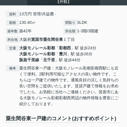
【外観】
13万円 管理/共益費 -
賃料
130.40㎡
3LDK
面積
間取り
築42年
1-3階/3階建
築年数
所在階
大阪府
箕面市
粟生間谷東
１丁目
所在地
大阪モノレール彩都
「
彩都西
」駅 徒歩24分
交通
大阪モノレール彩都
「
豊川
」駅 徒歩26分
阪急千里線
「
北千里
」駅 徒歩44分
粟生間谷東一戸建：大阪モノレール彩都彩都西駅にも近
備考
くて便利。2駅利用可能なアクセスの良い物件です。こ
ちらは一戸建ての物件です。通風良好の涼しく気持ちの
良い空間をご提供いたします。賃貸戸建て情報をお求め
でしたら、お気軽に当社へご連絡ください。箕面市にあ
る大阪モノレール彩都彩都西周辺の物件情報を豊富にご
紹介しております。
粟生間谷東一戸建のコメント(おすすめポイント)