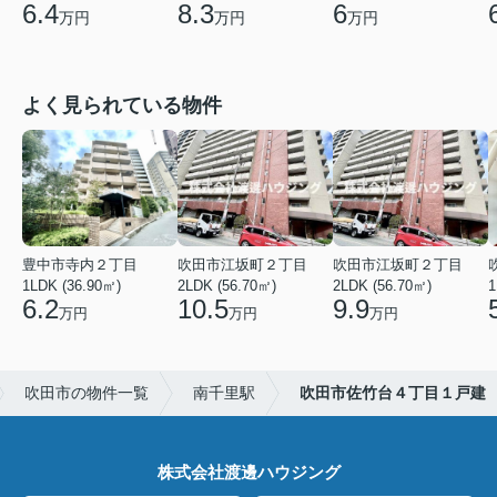
6.4
8.3
6
万円
万円
万円
よく見られている物件
豊中市寺内２丁目
吹田市江坂町２丁目
吹田市江坂町２丁目
1LDK (36.90㎡)
2LDK (56.70㎡)
2LDK (56.70㎡)
1
6.2
10.5
9.9
万円
万円
万円
吹田市の物件一覧
南千里駅
吹田市佐竹台４丁目１戸建
株式会社渡邊ハウジング