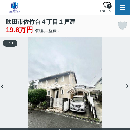
0
お気に入り
吹田市佐竹台４丁目１戸建
19.8万円
管理/共益費 -
1
/
31