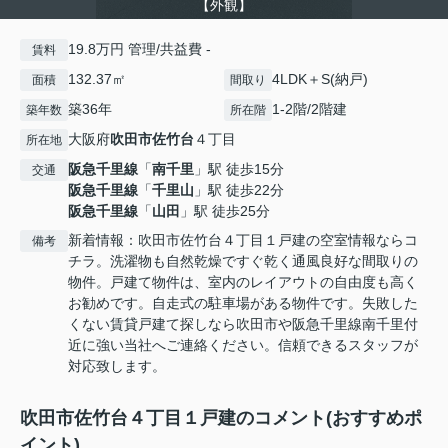
【外観】
19.8万円 管理/共益費 -
賃料
132.37㎡
4LDK＋S(納戸)
面積
間取り
築36年
1-2階/2階建
築年数
所在階
大阪府
吹田市
佐竹台
４丁目
所在地
阪急千里線
「
南千里
」駅 徒歩15分
交通
阪急千里線
「
千里山
」駅 徒歩22分
阪急千里線
「
山田
」駅 徒歩25分
新着情報：吹田市佐竹台４丁目１戸建の空室情報ならコ
備考
チラ。洗濯物も自然乾燥ですぐ乾く通風良好な間取りの
物件。戸建て物件は、室内のレイアウトの自由度も高く
お勧めです。自走式の駐車場がある物件です。失敗した
くない賃貸戸建て探しなら吹田市や阪急千里線南千里付
近に強い当社へご連絡ください。信頼できるスタッフが
対応致します。
吹田市佐竹台４丁目１戸建のコメント(おすすめポ
イント)