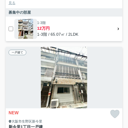
見る
募集中の部屋
1-3階
12万円
1-3階 / 65.07㎡ / 2LDK
一戸建て
NEW
大阪市生野区新今里
新今里1丁目一戸建