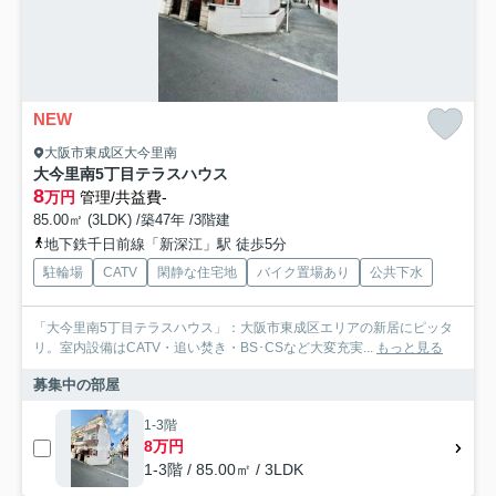
NEW
大阪市東成区大今里南
大今里南5丁目テラスハウス
8
万円
管理/共益費-
85.00㎡ (3LDK) /築47年 /3階建
地下鉄千日前線「新深江」駅 徒歩5分
駐輪場
CATV
閑静な住宅地
バイク置場あり
公共下水
「大今里南5丁目テラスハウス」：大阪市東成区エリアの新居にピッタ
リ。室内設備はCATV・追い焚き・BS･CSなど大変充実...
もっと見る
募集中の部屋
1-3階
8万円
1-3階 / 85.00㎡ / 3LDK