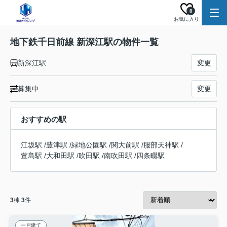
0
お気に入り
地下鉄千日前線 新深江駅の物件一覧
新深江駅
変更
募集中
変更
おすすめの駅
江坂駅
/
豊津駅
/
緑地公園駅
/
関大前駅
/
服部天神駅
/
萱島駅
/
大和田駅
/
吹田駅
/
南吹田駅
/
四条畷駅
3
棟
3
件
一戸建て