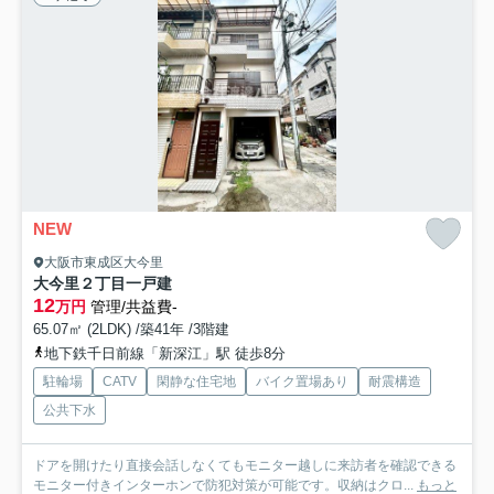
NEW
大阪市東成区大今里
大今里２丁目一戸建
12
万円
管理/共益費-
65.07㎡ (2LDK) /築41年 /3階建
地下鉄千日前線「新深江」駅 徒歩8分
駐輪場
CATV
閑静な住宅地
バイク置場あり
耐震構造
公共下水
ドアを開けたり直接会話しなくてもモニター越しに来訪者を確認できる
モニター付きインターホンで防犯対策が可能です。収納はクロ...
もっと