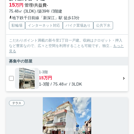
15
万円
管理/共益費-
75.48㎡ (3LDK) /築39年 /3階建
地下鉄千日前線「新深江」駅 徒歩13分
駐輪場
インターネット対応
バイク置場あり
公共下水
こだわりポイント満載の新今里1丁目一戸建。収納はクロゼット・押入
など豊富なので、広々と空間を利用することも可能です。独立...
もっと
見る
募集中の部屋
1-3階
15万円
1-3階 / 75.48㎡ / 3LDK
テラス