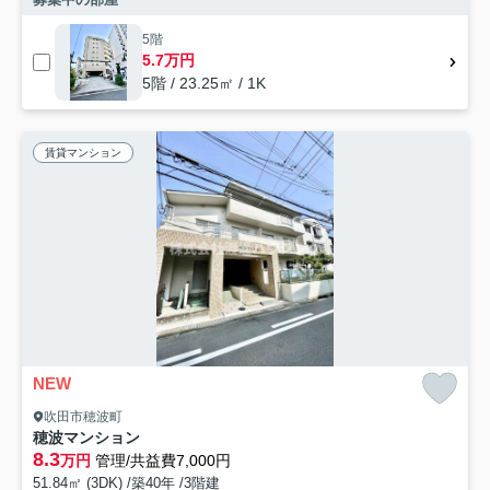
5階
5.7万円
5階 / 23.25㎡ / 1K
賃貸マンション
NEW
吹田市穂波町
穂波マンション
8.3
万円
管理/共益費7,000円
51.84㎡ (3DK) /築40年 /3階建