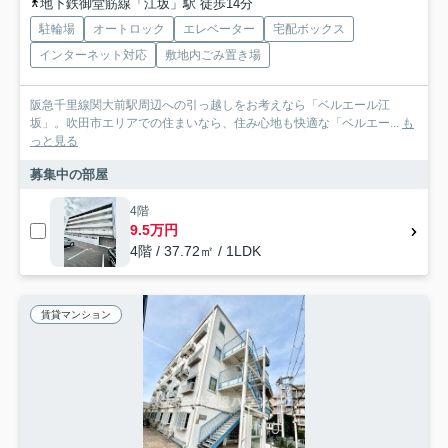
地下鉄御堂筋線「江坂」駅 徒歩14分
駐輪場
オートロック
エレベーター
宅配ボックス
インターネット対応
敷地内ごみ置き場
阪急千里線関大前駅周辺への引っ越しをお考えなら「ベルエール江
坂」。吹田市エリアでの住まいなら、住み心地も快適な「ベルエー...
も
っと見る
募集中の部屋
4階
9.5万円
4階 / 37.72㎡ / 1LDK
賃貸マンション