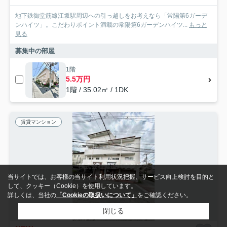
地下鉄御堂筋線江坂駅周辺への引っ越しをお考えなら「常陽第6ガーデ
ンハイツ」。こだわりポイント満載の常陽第6ガーデンハイツ...
もっと
見る
募集中の部屋
1階
5.5万円
1階 / 35.02㎡ / 1DK
賃貸マンション
当サイトでは、お客様の当サイト利用状況把握、サービス向上検討を目的と
して、クッキー（Cookie）を使用しています。
詳しくは、当社の
「Cookieの取扱いについて」
をご確認ください。
閉じる