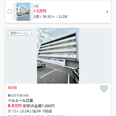
1階
7.5万円
1階 / 36.82㎡ / 1LDK
賃貸マンション
NEW
吹田市垂水町
ベルエール江坂
9.5
万円
管理/共益費7,000円
37.72㎡ (1LDK) /築2年 /5階建