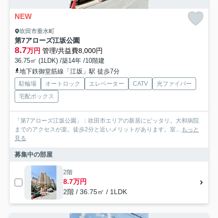
NEW
吹田市垂水町
第7アローズ江坂公園
8.7
万円
管理/共益費8,000円
36.75㎡ (1LDK) /築14年 /10階建
地下鉄御堂筋線「江坂」駅 徒歩7分
駐輪場
オートロック
エレベーター
CATV
光ファイバー
宅配ボックス
「第7アローズ江坂公園」：吹田市エリアの新居にピッタリ。大和病院
までのアクセスが楽。徒歩2分と近いメリットがあります。室...
もっと
見る
募集中の部屋
2階
8.7万円
2階 / 36.75㎡ / 1LDK