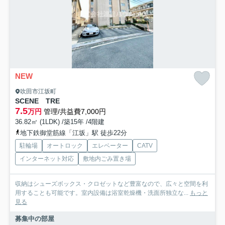
NEW
吹田市江坂町
SCENE TRE
7.5
万円
管理/共益費7,000円
36.82㎡ (1LDK) /築15年 /4階建
地下鉄御堂筋線「江坂」駅 徒歩22分
駐輪場
オートロック
エレベーター
CATV
インターネット対応
敷地内ごみ置き場
収納はシューズボックス・クロゼットなど豊富なので、広々と空間を利
用することも可能です。室内設備は浴室乾燥機・洗面所独立な...
もっと
見る
募集中の部屋