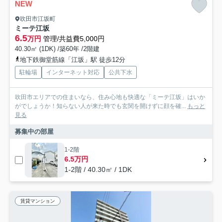
NEW
吹田市江坂町
ミーテ江坂
6.5
万円
管理/共益費5,000円
40.30㎡ (1DK) /築60年 /2階建
地下鉄御堂筋線「江坂」駅 徒歩12分
駐輪場
インターネット対応
公共下水
吹田市エリアでの住まいなら、住み心地も快適な「ミーテ江坂」はいか
がでしょうか！知らない人が来た時でも玄関を開けずに顔を確...
もっと
見る
募集中の部屋
1-2階
6.5万円
1-2階 / 40.30㎡ / 1DK
賃貸マンション