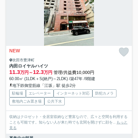
NEW
吹田市豊津町
内田ロイヤルハイツ
11.3
12.3
万円～
万円
管理/共益費10,000円
60.00㎡ (1LDK＋S(納戸)～2LDK) /築47年 /9階建
地下鉄御堂筋線「江坂」駅 徒歩2分
駐輪場
エレベーター
インターネット対応
防犯カメラ
敷地内ごみ置き場
公共下水
収納はクロゼット・全居室収納など豊富なので、広々と空間を利用する
ことも可能です。知らない人が来た時でも玄関を開けずに顔を...
もっと
見る