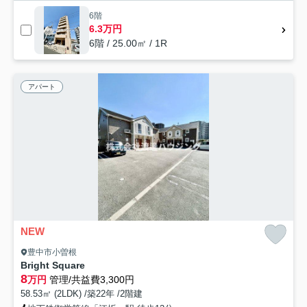
6階
6.3万円
6階 / 25.00㎡ / 1R
アパート
NEW
豊中市小曽根
Bright Square
8
万円
管理/共益費3,300円
58.53㎡ (2LDK) /築22年 /2階建