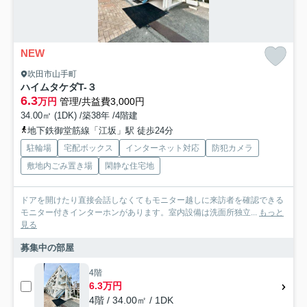
NEW
吹田市山手町
ハイムタケダT-３
6.3
万円
管理/共益費3,000円
34.00㎡ (1DK) /築38年 /4階建
地下鉄御堂筋線「江坂」駅 徒歩24分
駐輪場
宅配ボックス
インターネット対応
防犯カメラ
敷地内ごみ置き場
閑静な住宅地
ドアを開けたり直接会話しなくてもモニター越しに来訪者を確認できる
モニター付きインターホンがあります。室内設備は洗面所独立...
もっと
見る
募集中の部屋
4階
6.3万円
4階 / 34.00㎡ / 1DK