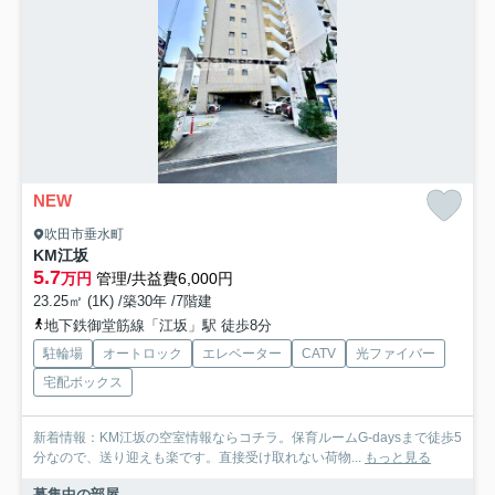
NEW
吹田市垂水町
KM江坂
5.7
万円
管理/共益費6,000円
23.25㎡ (1K) /築30年 /7階建
地下鉄御堂筋線「江坂」駅 徒歩8分
駐輪場
オートロック
エレベーター
CATV
光ファイバー
宅配ボックス
新着情報：KM江坂の空室情報ならコチラ。保育ルームG-daysまで徒歩5
分なので、送り迎えも楽です。直接受け取れない荷物...
もっと見る
募集中の部屋