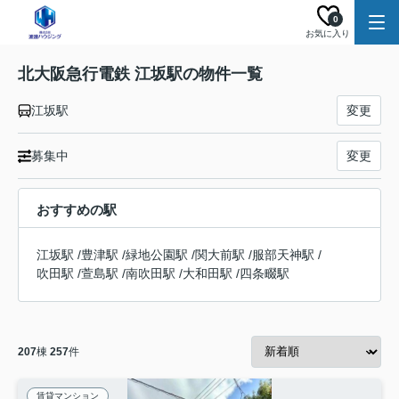
0
お気に入り
北大阪急行電鉄 江坂駅の物件一覧
江坂駅
変更
募集中
変更
おすすめの駅
江坂駅
/
豊津駅
/
緑地公園駅
/
関大前駅
/
服部天神駅
/
吹田駅
/
萱島駅
/
南吹田駅
/
大和田駅
/
四条畷駅
207
棟
257
件
賃貸マンション