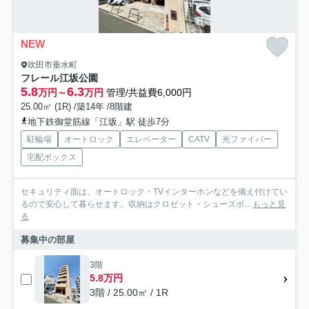
NEW
吹田市垂水町
フレール江坂公園
5.8
6.3
万円～
万円
管理/共益費6,000円
25.00㎡ (1R) /築14年 /8階建
地下鉄御堂筋線「江坂」駅 徒歩7分
駐輪場
オートロック
エレベーター
CATV
光ファイバー
宅配ボックス
セキュリティ面は、オートロック・TVインターホンなどを備え付けてい
るので安心して暮らせます。収納はクロゼット・シューズボ...
もっと見
る
募集中の部屋
3階
5.8万円
3階 / 25.00㎡ / 1R