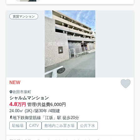
賃貸マンション
NEW
吹田市泉町
シャルムマンション
4.8
万円
管理/共益費6,000円
24.00㎡ (1K) /築30年 /4階建
地下鉄御堂筋線「江坂」駅 徒歩20分
駐輪場
CATV
敷地内ごみ置き場
公共下水