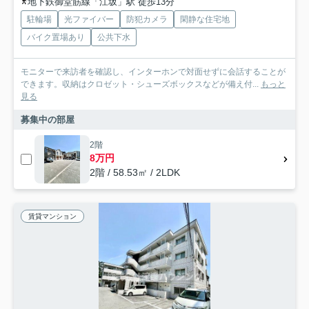
地下鉄御堂筋線「江坂」駅 徒歩13分
駐輪場
光ファイバー
防犯カメラ
閑静な住宅地
バイク置場あり
公共下水
モニターで来訪者を確認し、インターホンで対面せずに会話することが
できます。収納はクロゼット・シューズボックスなどが備え付...
もっと
見る
募集中の部屋
2階
8万円
2階 / 58.53㎡ / 2LDK
賃貸マンション