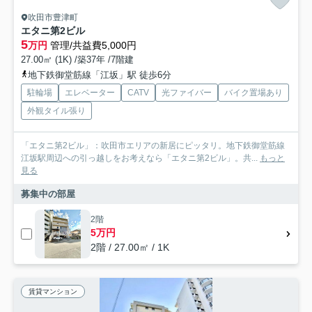
吹田市豊津町
エタニ第2ビル
5
万円
管理/共益費5,000円
27.00㎡ (1K) /築37年 /7階建
地下鉄御堂筋線「江坂」駅 徒歩6分
駐輪場
エレベーター
CATV
光ファイバー
バイク置場あり
外観タイル張り
「エタニ第2ビル」：吹田市エリアの新居にピッタリ。地下鉄御堂筋線
江坂駅周辺への引っ越しをお考えなら「エタニ第2ビル」。共...
もっと
見る
募集中の部屋
2階
5万円
2階 / 27.00㎡ / 1K
賃貸マンション