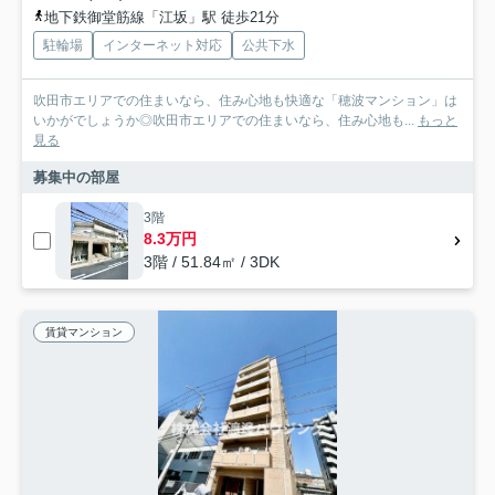
地下鉄御堂筋線「江坂」駅 徒歩21分
駐輪場
インターネット対応
公共下水
吹田市エリアでの住まいなら、住み心地も快適な「穂波マンション」は
いかがでしょうか◎吹田市エリアでの住まいなら、住み心地も...
もっと
見る
募集中の部屋
3階
8.3万円
3階 / 51.84㎡ / 3DK
賃貸マンション