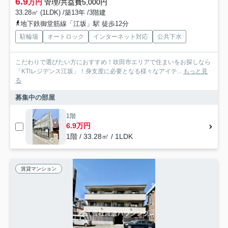
6.9
万円
管理/共益費5,000円
33.28㎡ (1LDK) /築13年 /3階建
地下鉄御堂筋線「江坂」駅 徒歩12分
駐輪場
オートロック
インターネット対応
公共下水
こだわりで選びたい方におすすめ！吹田市エリアで住まいをお探しなら
「KTIレジデンス江坂」！身支度に必要となる様々なアイテ...
もっと見
る
募集中の部屋
1階
6.9万円
1階 / 33.28㎡ / 1LDK
賃貸マンション