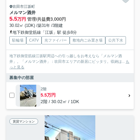
吹田市江坂町
メルマン酒井
5.5
万円
管理/共益費3,000円
30.02㎡ (1DK) /築31年 /3階建
地下鉄御堂筋線「江坂」駅 徒歩8分
駐輪場
CATV
光ファイバー
敷地内ごみ置き場
公共下水
地下鉄御堂筋線江坂駅周辺への引っ越しをお考えなら「メルマン酒
井」。「メルマン酒井」：吹田市エリアの新居にピッタリ。収納は...
も
っと見る
募集中の部屋
2階
5.5万円
2階 / 30.02㎡ / 1DK
賃貸マンション