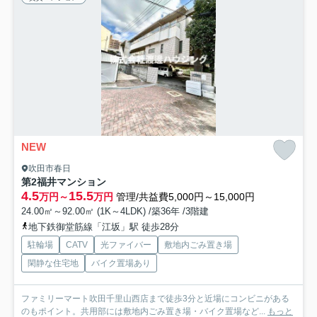
NEW
吹田市春日
第2福井マンション
4.5
15.5
万円～
万円
管理/共益費5,000円～15,000円
24.00㎡～92.00㎡ (1K～4LDK) /築36年 /3階建
地下鉄御堂筋線「江坂」駅 徒歩28分
駐輪場
CATV
光ファイバー
敷地内ごみ置き場
閑静な住宅地
バイク置場あり
ファミリーマート吹田千里山西店まで徒歩3分と近場にコンビニがある
のもポイント。共用部には敷地内ごみ置き場・バイク置場など...
もっと