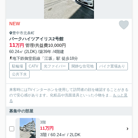
NEW
豊中市北条町
パークハイツアイリス2号館
11
万円
管理/共益費10,000円
60.24㎡ (2LDK) /築39年 /4階建
地下鉄御堂筋線「江坂」駅 徒歩18分
駐輪場
CATV
光ファイバー
閑静な住宅地
バイク置場あり
公共下水
来客時にはTVインターホンを使用して訪問者の顔を確認することがきる
ので安心感があります。化粧品や洗面道具といった小物をま...
もっと見
る
募集中の部屋
3階
11万円
3階 / 60.24㎡ / 2LDK