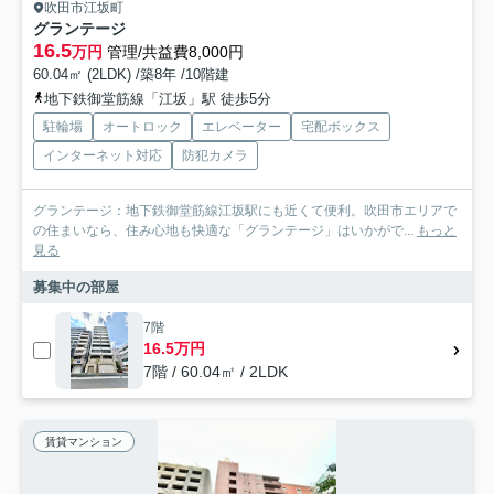
吹田市江坂町
グランテージ
16.5
万円
管理/共益費8,000円
60.04㎡ (2LDK) /築8年 /10階建
地下鉄御堂筋線「江坂」駅 徒歩5分
駐輪場
オートロック
エレベーター
宅配ボックス
インターネット対応
防犯カメラ
グランテージ：地下鉄御堂筋線江坂駅にも近くて便利。吹田市エリアで
の住まいなら、住み心地も快適な「グランテージ」はいかがで...
もっと
見る
募集中の部屋
7階
16.5万円
7階 / 60.04㎡ / 2LDK
賃貸マンション