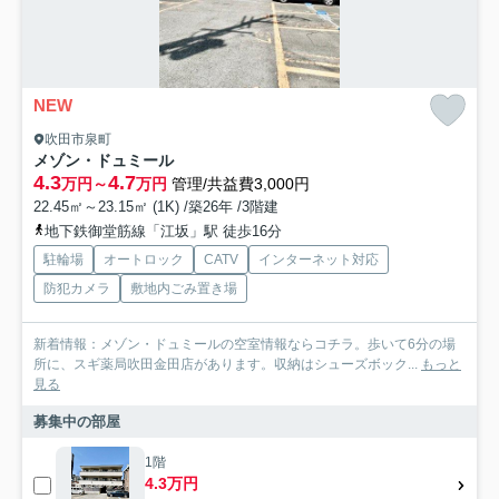
NEW
吹田市泉町
メゾン・ドュミール
4.3
4.7
万円～
万円
管理/共益費3,000円
22.45㎡～23.15㎡ (1K) /築26年 /3階建
地下鉄御堂筋線「江坂」駅 徒歩16分
駐輪場
オートロック
CATV
インターネット対応
防犯カメラ
敷地内ごみ置き場
新着情報：メゾン・ドュミールの空室情報ならコチラ。歩いて6分の場
所に、スギ薬局吹田金田店があります。収納はシューズボック...
もっと
見る
募集中の部屋
1階
4.3万円