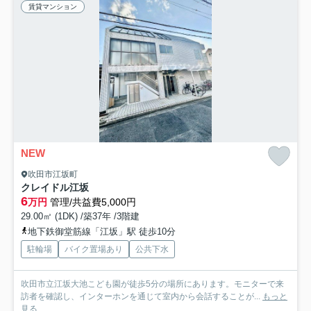
賃貸マンション
NEW
吹田市江坂町
クレイドル江坂
6
万円
管理/共益費5,000円
29.00㎡ (1DK) /築37年 /3階建
地下鉄御堂筋線「江坂」駅 徒歩10分
駐輪場
バイク置場あり
公共下水
吹田市立江坂大池こども園が徒歩5分の場所にあります。モニターで来
訪者を確認し、インターホンを通じて室内から会話することが...
もっと
見る