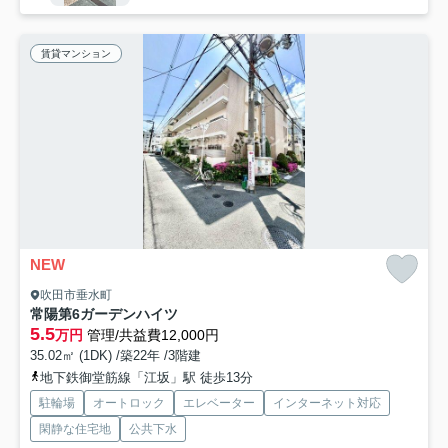
賃貸マンション
NEW
吹田市垂水町
常陽第6ガーデンハイツ
5.5
万円
管理/共益費12,000円
35.02㎡ (1DK) /築22年 /3階建
地下鉄御堂筋線「江坂」駅 徒歩13分
駐輪場
オートロック
エレベーター
インターネット対応
閑静な住宅地
公共下水