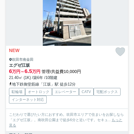
NEW
吹田市南金田
エグゼ江坂
6
6.5
万円～
万円
管理/共益費10,000円
21.40㎡ (1K) /築6年 /10階建
地下鉄御堂筋線「江坂」駅 徒歩12分
駐輪場
オートロック
エレベーター
CATV
宅配ボックス
インターネット対応
こだわりで選びたい方におすすめ。吹田市エリアで住まいをお探しなら
「エグゼ江坂」。南吹田公園まで徒歩6分と近いです。セキュ...
もっと
見る