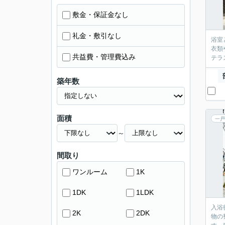
敷金・保証金なし
礼金・敷引なし
浴室
衣類
共益費・管理費込み
テラ
築年数
面積
一戸
～
間取り
ワンルーム
1K
1DK
1LDK
入浴
2K
2DK
物の