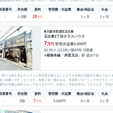
建物面積98.94㎡もあり使いやすい。同時に料理ができるので忙しい朝でもサッと料
部屋番号
所在階
賃料
管理費・共益費
敷金/保証金
礼金
20
-
1-3階
-
1ヶ月
1ヶ月
万円
ス
大阪市西成区
玉出東
玉出東2丁目テラスハウス
7
万円
管理/共益費3,000円
42.00㎡ (1LDK) /築43年 /2階建
南海本線
「
岸里玉出
」駅 徒歩7分
い朝でも鏡を見ながらサッと身支度を整えることができる独立洗面台を備えており
前に回避しやすくなります。内装に統一感が出る、全居室フローリングのテラスハ
案内が可能な物件となっておりますので、内見のご予約お待ちしております。空気の
部屋番号
所在階
賃料
管理費・共益費
敷金/保証金
礼金
7
-
2階
3,000円
0ヶ月
1ヶ月
万円