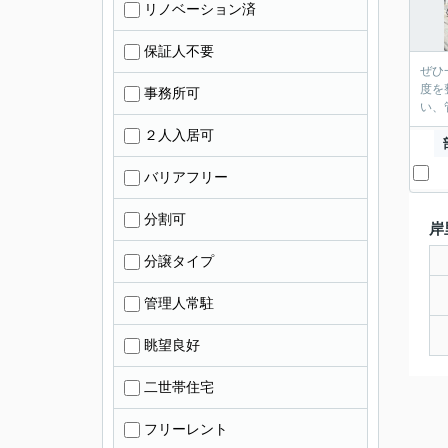
リノベーション済
保証人不要
ぜひ
度を
事務所可
い、
２人入居可
バリアフリー
分割可
岸
分譲タイプ
管理人常駐
眺望良好
二世帯住宅
フリーレント