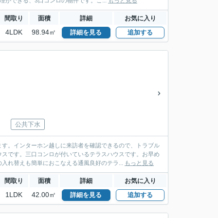
理ができる、3口コンロの物件です。こ...
もっと見る
間取り
面積
詳細
お気に入り
4LDK
98.94㎡
詳細を見る
追加する
公共下水
ます。インターホン越しに来訪者を確認できるので、トラブル
ウスです。三口コンロが付いているテラスハウスです。お早め
入れ替えも簡単におこなえる通風良好のテラ...
もっと見る
間取り
面積
詳細
お気に入り
1LDK
42.00㎡
詳細を見る
追加する