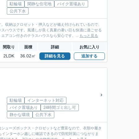
駐輪場
閑静な住宅地
バイク置場あり
公共下水
す。収納はクロゼット・押入などが備え付けられているので、
ラスハウスです。風通しが良く真夏の暑い日も快適に過ごせる
エアコン付きのテラスハウスなら安心です。...
もっと見る
間取り
面積
詳細
お気に入り
2LDK
36.02㎡
詳細を見る
追加する
駐輪場
インターネット対応
バイク置場あり
24時間ゴミ出し可
静かな環境
公共下水
はシューズボックス・クロゼットなど豊富なので、衣類や履き
もインターホン越しに確認できるので防犯対策につながりま