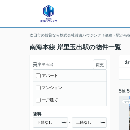
吹田市の賃貸なら株式会社渡邊ハウジング
沿線・駅から
南海本線 岸里玉出駅の物件一覧
お
岸里玉出
変更
アパート
マンション
5
5
棟
一戸建て
テラ
賃料
～