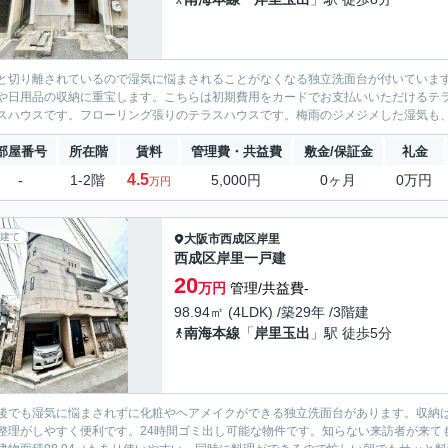
と切り離されているので湿気に悩まされることがなくなる独立洗面台が付いていま
や日用品の収納に重宝します。こちらは初期費用をカードでお支払いいただけるテ
スハウスです。フローリング張りのテラスハウスです。梅雨のジメジメした湿気も、
部屋番号
所在階
賃料
管理費・共益費
敷金/保証金
礼金
4.5
-
1-2階
5,000円
0ヶ月
0万円
万円
建て
大阪市西成区
岸里
西成区岸里一戸建
20
万円
管理/共益費-
98.94㎡ (4LDK) /築29年 /3階建
南海本線
「
岸里玉出
」駅 徒歩5分
後でも湿気に悩まされずに化粧やヘアメイクができる独立洗面台があります。収納
整理がしやすく便利です。24時間ゴミ出し可能な物件です。知らない来訪者が来て