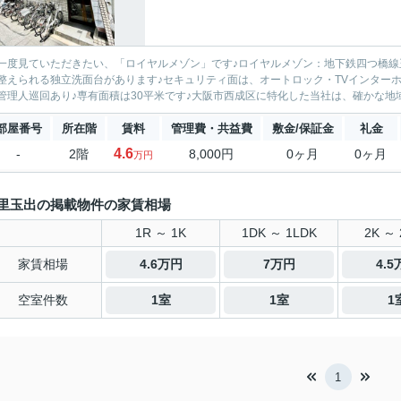
一度見ていただきたい、「ロイヤルメゾン」です♪ロイヤルメゾン：地下鉄四つ橋線
整えられる独立洗面台があります♪セキュリティ面は、オートロック・TVインター
管理人巡回あり♪専有面積は30平米です♪大阪市西成区に特化した当社は、確かな地域
部屋番号
所在階
賃料
管理費・共益費
敷金/保証金
礼金
4.6
-
2階
8,000円
0ヶ月
0ヶ月
万円
里玉出の掲載物件の家賃相場
1R ～ 1K
1DK ～ 1LDK
2K ～ 
家賃相場
4.6万円
7万円
4.
空室件数
1室
1室
1
1