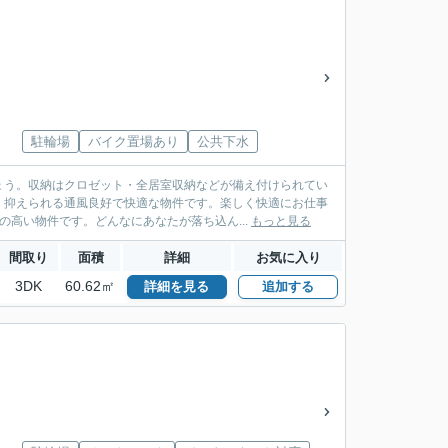
駐輪場
バイク置場あり
公共下水
ょう。収納はクロゼット・全居室収納などが備え付けられてい
く抑えられる通風良好で快適な物件です。楽しく快適にお仕事
高い物件です。どんなにあなたが落ち込ん...
もっと見る
間取り
面積
詳細
お気に入り
3DK
60.62㎡
詳細を見る
追加する