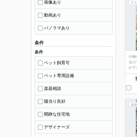
画像あり
テラ
動画あり
パノラマあり
条件
条件
小物
るの
ペット飼育可
がで
ペット専用設備
楽器相談
陽当り良好
賃貸
閑静な住宅地
デザイナーズ