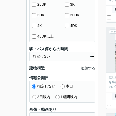
す。
2LDK
3K
3DK
3LDK
4K
4DK
テラ
4LDK以上
駅・バス停からの時間
建物構造
追加する
情報公開日
忙し
を事
指定しない
本日
のご
3日以内
1週間以内
画像・動画あり