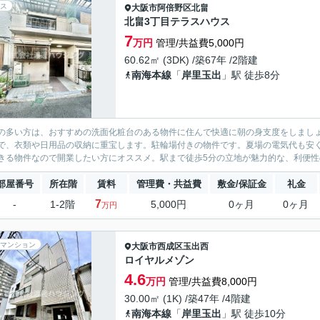
ス
大阪市阿倍野区
北畠
北畠3丁目テラスハウス
7
万円
管理/共益費5,000円
60.62㎡ (3DK) /築67年 /2階建
南海本線
「
岸里玉出
」駅 徒歩8分
の多い方は、おすすめの洗面化粧台のある物件に住んで快適に朝の身支度をしまし
で、衣類や日用品の収納に重宝します。駐輪場付きの物件です。夏場の電気代も安
きる物件なので開業したい方にオススメ。駅まで徒歩5分の立地が魅力的な、利便性の
部屋番号
所在階
賃料
管理費・共益費
敷金/保証金
礼金
7
-
1-2階
5,000円
0ヶ月
0ヶ月
万円
マンション
大阪市西成区
玉出西
ロイヤルメゾン
4.6
万円
管理/共益費8,000円
30.00㎡ (1K) /築47年 /4階建
南海本線
「
岸里玉出
」駅 徒歩10分