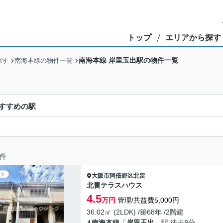
トップ
エリアから探す
南海本線 岸里玉出駅の物件一覧
探す
南海本線の物件一覧
すすめの駅
件
ス
大阪市阿倍野区
北畠
北畠テラスハウス
4.5
万円
管理/共益費5,000円
36.02㎡ (2LDK) /築68年 /2階建
南海本線
「
岸里玉出
」駅 徒歩8分