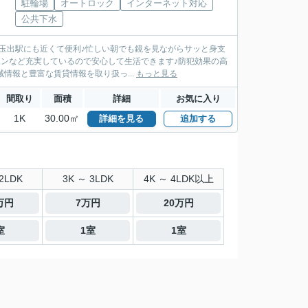
駐輪場
オートロック
インターネット対応
公共下水
玉出駅にも近くて便利♪忙しい朝でも鏡を見ながらサッと身支
ホンなど充実しているので安心して生活できます♪防犯効果の高
情報と豊富な賃貸情報を取り扱っ...
もっと見る
間取り
面積
詳細
お気に入り
1K
30.00㎡
詳細を見る
追加する
2LDK
3K ～ 3LDK
4K ～ 4LDK以上
5万円
7万円
20万円
室
1室
1室