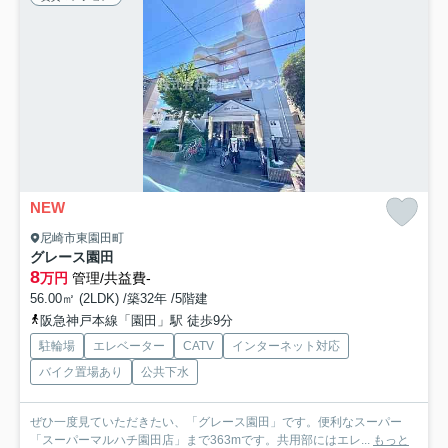
NEW
尼崎市東園田町
グレース園田
8
万円
管理/共益費-
56.00㎡ (2LDK) /築32年 /5階建
阪急神戸本線「園田」駅 徒歩9分
駐輪場
エレベーター
CATV
インターネット対応
バイク置場あり
公共下水
ぜひ一度見ていただきたい、「グレース園田」です。便利なスーパー
「スーパーマルハチ園田店」まで363mです。共用部にはエレ...
もっと