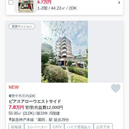
6.7万円
1-2階 / 44.22㎡ / 2DK
賃貸マンション
NEW
豊中市庄内栄町
ピアスアローウエストサイド
7.8
万円
管理/共益費12,000円
55.00㎡ (2LDK) /築33年 /5階建
阪急神戸本線「園田」駅 徒歩29分
駐輪場
エレベーター
CATV
バイク置場あり
公共下水