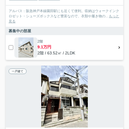
アルバス：阪急神戸本線園田駅にも近くて便利。収納はウォークインク
ロゼット・シューズボックスなど豊富なので、衣類や履き物の...
もっと
見る
募集中の部屋
2階
9.1万円
2階 / 63.52㎡ / 2LDK
一戸建て