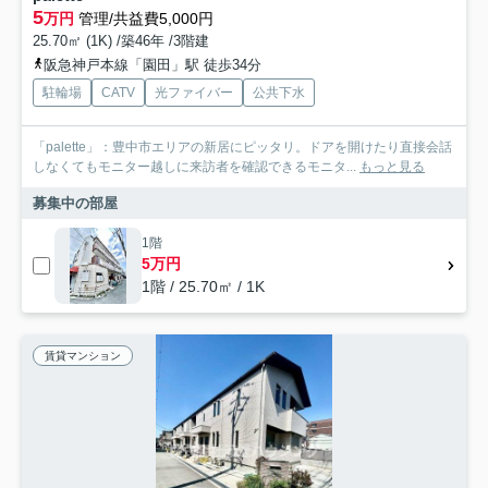
5
万円
管理/共益費5,000円
25.70㎡ (1K) /築46年 /3階建
阪急神戸本線「園田」駅 徒歩34分
駐輪場
CATV
光ファイバー
公共下水
「palette」：豊中市エリアの新居にピッタリ。ドアを開けたり直接会話
しなくてもモニター越しに来訪者を確認できるモニタ...
もっと見る
募集中の部屋
1階
5万円
1階 / 25.70㎡ / 1K
賃貸マンション