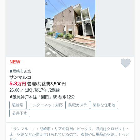
NEW
尼崎市瓦宮
サンマルコ
5.3
万円
管理/共益費3,500円
26.08㎡ (1K) /築17年 /2階建
阪急神戸本線「園田」駅 徒歩12分
駐輪場
インターネット対応
防犯カメラ
閑静な住宅地
公共下水
「サンマルコ」：尼崎市エリアの新居にピッタリ。収納はクロゼット・
床下収納などが備え付けられているので、衣類や日用品の収納...
もっと