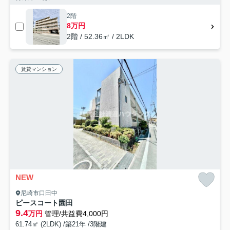
2階
8万円
2階 / 52.36㎡ / 2LDK
賃貸マンション
NEW
尼崎市口田中
ピースコート園田
9.4
万円
管理/共益費4,000円
61.74㎡ (2LDK) /築21年 /3階建