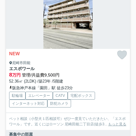
NEW
尼崎市田能
エスポワール
8
万円
管理/共益費9,500円
52.36㎡ (2LDK) /築23年 /5階建
阪急神戸本線「園田」駅 徒歩23分
駐輪場
エレベーター
CATV
宅配ボックス
インターネット対応
防犯カメラ
ペット相談（小型犬１匹相談可）ぜひ一度見ていただきたい、「エスポ
ワール」です。近くにはローソン 尼崎田能二丁目店(徒歩3...
もっと見る
募集中の部屋