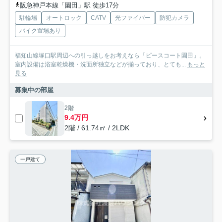
阪急神戸本線「園田」駅 徒歩17分
駐輪場
オートロック
CATV
光ファイバー
防犯カメラ
バイク置場あり
福知山線塚口駅周辺への引っ越しをお考えなら「ピースコート園田」。
室内設備は浴室乾燥機・洗面所独立などが揃っており、とても...
もっと
見る
募集中の部屋
2階
9.4万円
2階 / 61.74㎡ / 2LDK
一戸建て