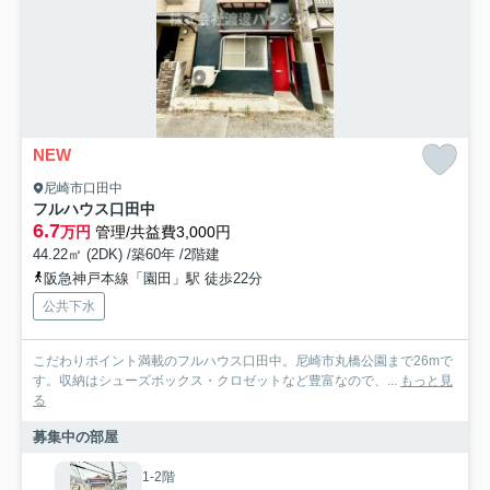
NEW
尼崎市口田中
フルハウス口田中
6.7
万円
管理/共益費3,000円
44.22㎡ (2DK) /築60年 /2階建
阪急神戸本線「園田」駅 徒歩22分
公共下水
こだわりポイント満載のフルハウス口田中。尼崎市丸橋公園まで26mで
す。収納はシューズボックス・クロゼットなど豊富なので、...
もっと見
る
募集中の部屋
1-2階