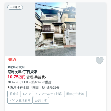
一戸建て
NEW
尼崎市次屋
尼崎次屋2丁目貸家
10.75
万円
管理/共益費-
70.42㎡ (3LDK) /築48年 /3階建
阪急神戸本線「園田」駅 徒歩25分
駐輪場
CATV
インターネット対応
閑静な住宅地
バイク置場あり
公共下水