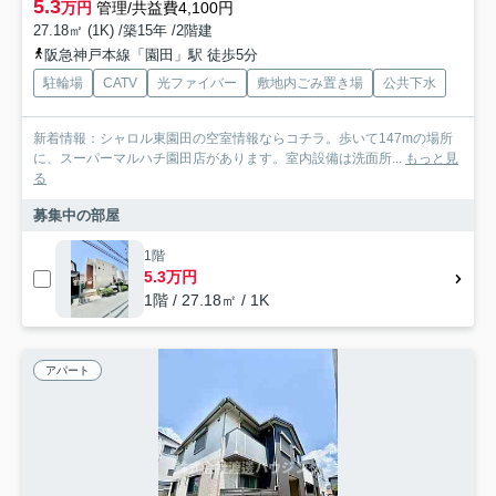
5.3
万円
管理/共益費4,100円
27.18㎡ (1K) /築15年 /2階建
阪急神戸本線「園田」駅 徒歩5分
駐輪場
CATV
光ファイバー
敷地内ごみ置き場
公共下水
新着情報：シャロル東園田の空室情報ならコチラ。歩いて147mの場所
に、スーパーマルハチ園田店があります。室内設備は洗面所...
もっと見
る
募集中の部屋
1階
5.3万円
1階 / 27.18㎡ / 1K
アパート