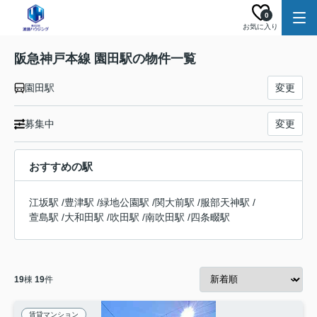
0
お気に入り
阪急神戸本線 園田駅の物件一覧
園田駅
変更
募集中
変更
おすすめの駅
江坂駅
/
豊津駅
/
緑地公園駅
/
関大前駅
/
服部天神駅
/
萱島駅
/
大和田駅
/
吹田駅
/
南吹田駅
/
四条畷駅
19
棟
19
件
賃貸マンション