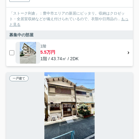
「ストーク利倉」：豊中市エリアの新居にピッタリ。収納はクロゼッ
ト・全居室収納などが備え付けられているので、衣類や日用品の...
もっ
と見る
募集中の部屋
1階
5.5万円
1階 / 43.74㎡ / 2DK
一戸建て