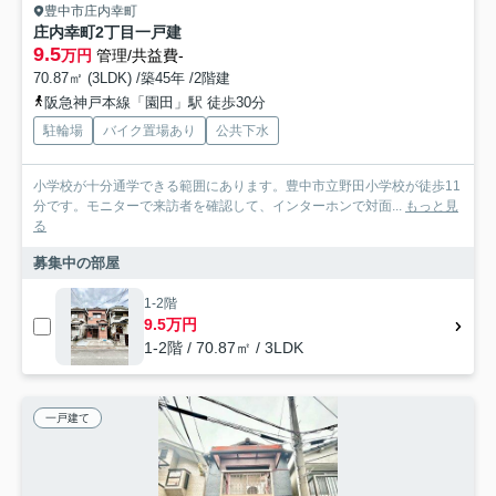
豊中市庄内幸町
庄内幸町2丁目一戸建
9.5
万円
管理/共益費-
70.87㎡ (3LDK) /築45年 /2階建
阪急神戸本線「園田」駅 徒歩30分
駐輪場
バイク置場あり
公共下水
小学校が十分通学できる範囲にあります。豊中市立野田小学校が徒歩11
分です。モニターで来訪者を確認して、インターホンで対面...
もっと見
る
募集中の部屋
1-2階
9.5万円
1-2階 / 70.87㎡ / 3LDK
一戸建て