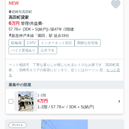
NEW
尼崎市高田町
高田町貸家
6
万円
管理/共益費-
57.78㎡ (3DK＋S(納戸)) /築47年 /2階建
阪急神戸本線「園田」駅 徒歩19分
駐輪場
CATV
インターネット対応
閑静な住宅地
バイク置場あり
公共下水
ペット相談可 丁寧な暮らしが感じられるレトロなお家です「高田町貸
家」：尼崎市エリアの新居にピッタリ。近くにはローソン 尼...
もっと見
る
募集中の部屋
1-2階
6万円
1-2階 / 57.78㎡ / 3DK＋S(納戸)
アパート