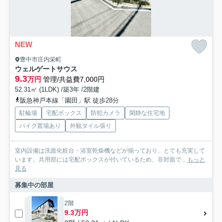
NEW
豊中市庄内栄町
ウェルゲートサウス
9.3
万円
管理/共益費7,000円
52.31㎡ (1LDK) /築3年 /2階建
阪急神戸本線「園田」駅 徒歩28分
駐輪場
宅配ボックス
防犯カメラ
閑静な住宅地
バイク置場あり
外観タイル張り
室内設備は洗面化粧台・浴室乾燥機などが揃っており、とても充実して
います。共用部には宅配ボックスが付いているため、非対面で...
もっと
見る
募集中の部屋
2階
9.3万円