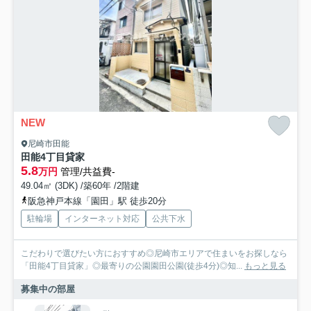
NEW
尼崎市田能
田能4丁目貸家
5.8
万円
管理/共益費-
49.04㎡ (3DK) /築60年 /2階建
阪急神戸本線「園田」駅 徒歩20分
駐輪場
インターネット対応
公共下水
こだわりで選びたい方におすすめ◎尼崎市エリアで住まいをお探しなら
「田能4丁目貸家」◎最寄りの公園園田公園(徒歩4分)◎知...
もっと見る
募集中の部屋