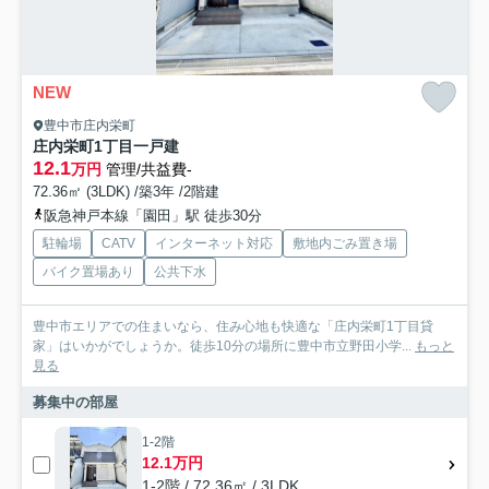
NEW
豊中市庄内栄町
庄内栄町1丁目一戸建
12.1
万円
管理/共益費-
72.36㎡ (3LDK) /築3年 /2階建
阪急神戸本線「園田」駅 徒歩30分
駐輪場
CATV
インターネット対応
敷地内ごみ置き場
バイク置場あり
公共下水
豊中市エリアでの住まいなら、住み心地も快適な「庄内栄町1丁目貸
家」はいかがでしょうか。徒歩10分の場所に豊中市立野田小学...
もっと
見る
募集中の部屋
1-2階
12.1万円
1-2階 / 72.36㎡ / 3LDK