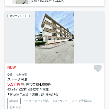
2階 / 52.31㎡ / 1LDK
賃貸マンション
NEW
豊中市利倉西
ストーク利倉
5.5
万円
管理/共益費4,000円
43.74㎡ (2DK) /築42年 /4階建
阪急神戸本線「園田」駅 徒歩18分
駐輪場
インターネット対応
防犯カメラ
バイク置場あり
公共下水