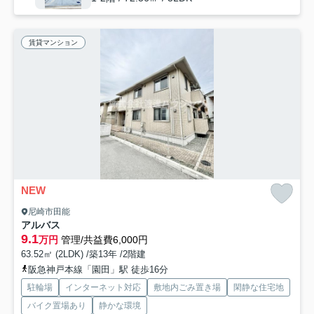
賃貸マンション
NEW
尼崎市田能
アルバス
9.1
万円
管理/共益費6,000円
63.52㎡ (2LDK) /築13年 /2階建
阪急神戸本線「園田」駅 徒歩16分
駐輪場
インターネット対応
敷地内ごみ置き場
閑静な住宅地
バイク置場あり
静かな環境