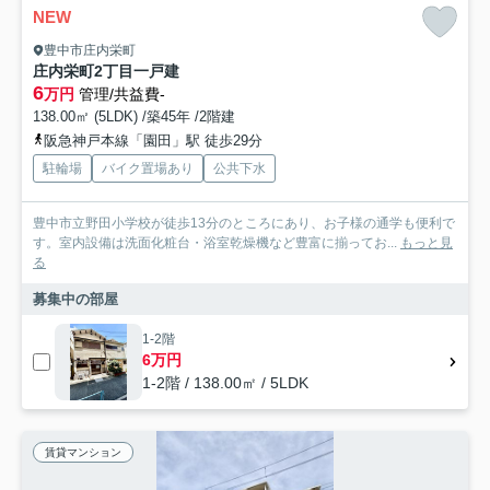
NEW
豊中市庄内栄町
庄内栄町2丁目一戸建
6
万円
管理/共益費-
138.00㎡ (5LDK) /築45年 /2階建
阪急神戸本線「園田」駅 徒歩29分
駐輪場
バイク置場あり
公共下水
豊中市立野田小学校が徒歩13分のところにあり、お子様の通学も便利で
す。室内設備は洗面化粧台・浴室乾燥機など豊富に揃ってお...
もっと見
る
募集中の部屋
1-2階
6万円
1-2階 / 138.00㎡ / 5LDK
賃貸マンション