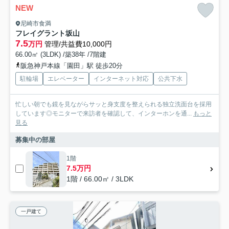
NEW
尼崎市食満
フレイグラント坂山
7.5
万円
管理/共益費10,000円
66.00㎡ (3LDK) /築38年 /7階建
阪急神戸本線「園田」駅 徒歩20分
駐輪場
エレベーター
インターネット対応
公共下水
忙しい朝でも鏡を見ながらサッと身支度を整えられる独立洗面台を採用
しています◎モニターで来訪者を確認して、インターホンを通...
もっと
見る
募集中の部屋
1階
7.5万円
1階 / 66.00㎡ / 3LDK
一戸建て