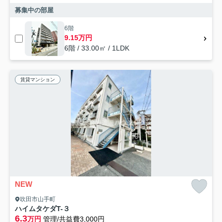
募集中の部屋
6階
9.15万円
6階 / 33.00㎡ / 1LDK
賃貸マンション
NEW
吹田市山手町
ハイムタケダT-３
6.3
万円
管理/共益費3,000円