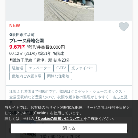
NEW
吹田市江坂町
プレーヌ緑地公園
9.6
万円
管理/共益費8,000円
60.12㎡ (2LDK) /築31年 /6階建
阪急千里線「豊津」駅 徒歩23分
駐輪場
エレベーター
CATV
光ファイバー
敷地内ごみ置き場
閑静な住宅地
江坂ふじ遊園まで486mです。収納はクロゼット・シューズボックス・
全居室収納など豊富なので、衣類や履き物の整理がしやすく...
もっと見
る
当サイトでは、お客様の当サイト利用状況把握、サービス向上検討を目的と
募集中の部屋
して、クッキー（Cookie）を使用しています。
詳しくは、当社の
「Cookieの取扱いについて」
をご確認ください。
1階
閉じる
9.6万円
1階 / 60.12㎡ / 2LDK