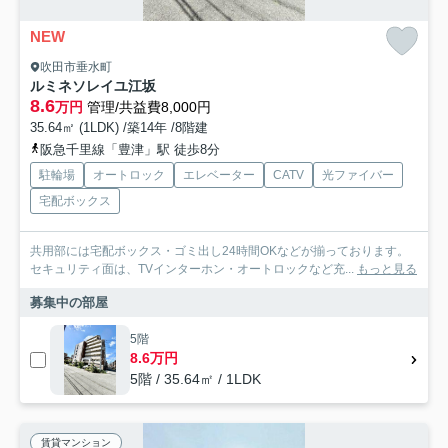
NEW
吹田市垂水町
ルミネソレイユ江坂
8.6
万円
管理/共益費8,000円
35.64㎡ (1LDK) /築14年 /8階建
阪急千里線「豊津」駅 徒歩8分
駐輪場
オートロック
エレベーター
CATV
光ファイバー
宅配ボックス
共用部には宅配ボックス・ゴミ出し24時間OKなどが揃っております。
セキュリティ面は、TVインターホン・オートロックなど充...
もっと見る
募集中の部屋
5階
8.6万円
5階 / 35.64㎡ / 1LDK
賃貸マンション