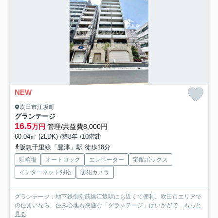
NEW
吹田市江坂町
グランテージ
16.5
万円
管理/共益費8,000円
60.04㎡ (2LDK) /築8年 /10階建
阪急千里線「豊津」駅 徒歩18分
駐輪場
オートロック
エレベーター
宅配ボックス
インターネット対応
防犯カメラ
グランテージ：地下鉄御堂筋線江坂駅にも近くて便利。吹田市エリアで
の住まいなら、住み心地も快適な「グランテージ」はいかがで...
もっと
見る