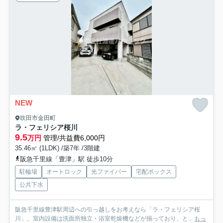
NEW
吹田市金田町
ラ・フェリシア桜川
9.5
万円
管理/共益費6,000円
35.46㎡ (1LDK) /築7年 /3階建
阪急千里線「豊津」駅 徒歩10分
駐輪場
オートロック
光ファイバー
宅配ボックス
公共下水
阪急千里線豊津駅周辺への引っ越しをお考えなら「ラ・フェリシア桜
川」。室内設備は洗面所独立・浴室乾燥機などが揃っており、と...
もっ