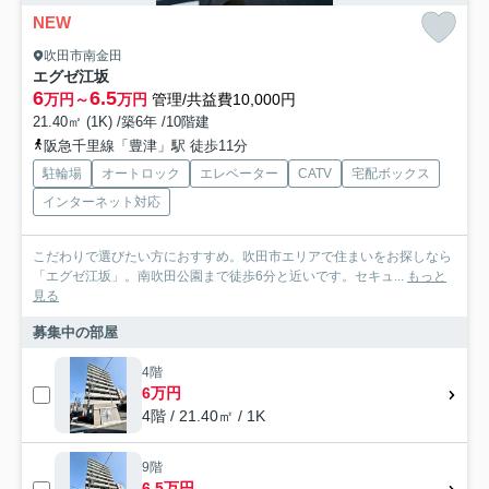
NEW
吹田市南金田
エグゼ江坂
6
6.5
万円～
万円
管理/共益費10,000円
21.40㎡ (1K) /築6年 /10階建
阪急千里線「豊津」駅 徒歩11分
駐輪場
オートロック
エレベーター
CATV
宅配ボックス
インターネット対応
こだわりで選びたい方におすすめ。吹田市エリアで住まいをお探しなら
「エグゼ江坂」。南吹田公園まで徒歩6分と近いです。セキュ...
もっと
見る
募集中の部屋
4階
6万円
4階 / 21.40㎡ / 1K
9階
6.5万円