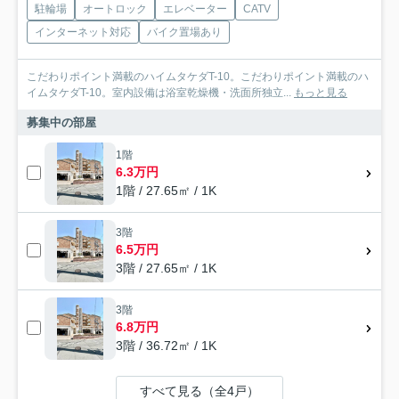
駐輪場
オートロック
エレベーター
CATV
インターネット対応
バイク置場あり
こだわりポイント満載のハイムタケダT-10。こだわりポイント満載のハ
イムタケダT-10。室内設備は浴室乾燥機・洗面所独立...
もっと見る
募集中の部屋
1階
6.3万円
1階 / 27.65㎡ / 1K
3階
6.5万円
3階 / 27.65㎡ / 1K
3階
6.8万円
3階 / 36.72㎡ / 1K
すべて見る（全4戸）