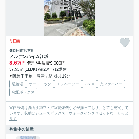
NEW
吹田市広芝町
ノルデンハイム江坂
8.6
万円
管理/共益費9,000円
37.53㎡ (1LDK) /築20年 /12階建
阪急千里線「豊津」駅 徒歩19分
駐輪場
オートロック
エレベーター
CATV
光ファイバー
宅配ボックス
室内設備は洗面所独立・浴室乾燥機などが揃っており、とても充実して
います。収納はシューズボックス・ウォークインクロゼットな...
もっと
見る
募集中の部屋