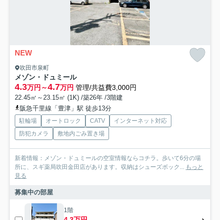
NEW
吹田市泉町
メゾン・ドュミール
4.3
4.7
万円～
万円
管理/共益費3,000円
22.45㎡～23.15㎡ (1K) /築26年 /3階建
阪急千里線「豊津」駅 徒歩13分
駐輪場
オートロック
CATV
インターネット対応
防犯カメラ
敷地内ごみ置き場
新着情報：メゾン・ドュミールの空室情報ならコチラ。歩いて6分の場
所に、スギ薬局吹田金田店があります。収納はシューズボック...
もっと
見る
募集中の部屋
1階
4.3万円