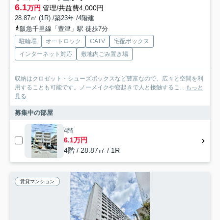
6.1
万円
管理/共益費4,000円
28.87㎡ (1R) /築23年 /4階建
阪急千里線「豊津」駅 徒歩7分
駐輪場
オートロック
CATV
宅配ボックス
インターネット対応
敷地内ごみ置き場
収納はクロゼット・シューズボックスなど豊富なので、広々と空間を利
用することも可能です。ノーメイクや寝起きで人と接触するこ...
もっと
見る
募集中の部屋
4階
6.1万円
4階 / 28.87㎡ / 1R
賃貸マンション