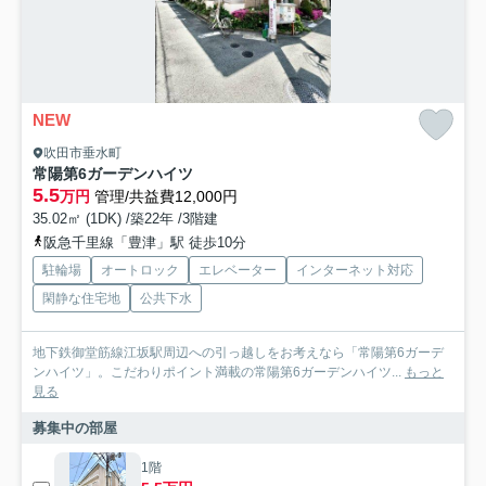
NEW
吹田市垂水町
常陽第6ガーデンハイツ
5.5
万円
管理/共益費12,000円
35.02㎡ (1DK) /築22年 /3階建
阪急千里線「豊津」駅 徒歩10分
駐輪場
オートロック
エレベーター
インターネット対応
閑静な住宅地
公共下水
地下鉄御堂筋線江坂駅周辺への引っ越しをお考えなら「常陽第6ガーデ
ンハイツ」。こだわりポイント満載の常陽第6ガーデンハイツ...
もっと
見る
募集中の部屋
1階