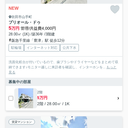
NEW
吹田市山手町
プリオール・ドゥ
5
万円
管理/共益費4,000円
28.00㎡ (1K) /築36年 /3階建
阪急千里線「豊津」駅 徒歩12分
駐輪場
インターネット対応
公共下水
洗面化粧台が付いているので、歯ブラシやドライヤーなどをまとめて収
納できます♪モニター越しに来訪者を確認し、インターホンを...
もっと
見る
募集中の部屋
2階
5万円
2階 / 28.00㎡ / 1K
賃貸マンション