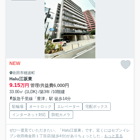
NEW
吹田市穂波町
Halu江坂東
9.15
万円
管理/共益費6,000円
33.00㎡ (1LDK) /築3年 /10階建
阪急千里線「豊津」駅 徒歩14分
駐輪場
オートロック
エレベーター
宅配ボックス
インターネット対応
防犯カメラ
ぜひ一度見ていただきたい、「Halu江坂東」です。近くにはセブンイレ
ブン吹田南金田１丁目店(徒歩4分)がありちょっとした...
もっと見る