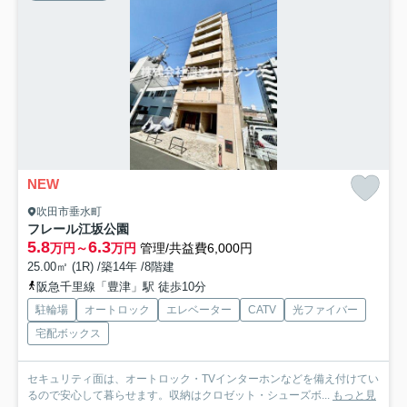
NEW
吹田市垂水町
フレール江坂公園
5.8
6.3
万円～
万円
管理/共益費6,000円
25.00㎡ (1R) /築14年 /8階建
阪急千里線「豊津」駅 徒歩10分
駐輪場
オートロック
エレベーター
CATV
光ファイバー
宅配ボックス
セキュリティ面は、オートロック・TVインターホンなどを備え付けてい
るので安心して暮らせます。収納はクロゼット・シューズボ...
もっと見