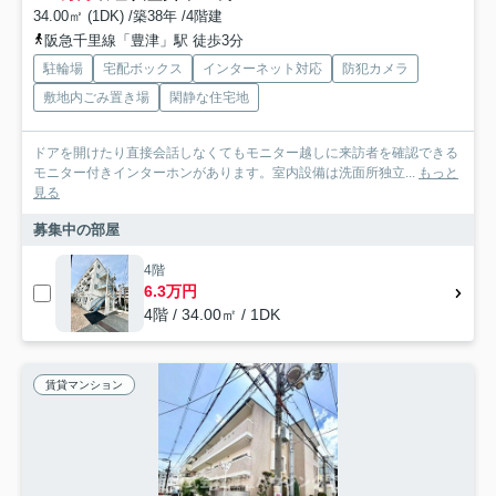
34.00㎡ (1DK) /築38年 /4階建
阪急千里線「豊津」駅 徒歩3分
駐輪場
宅配ボックス
インターネット対応
防犯カメラ
敷地内ごみ置き場
閑静な住宅地
ドアを開けたり直接会話しなくてもモニター越しに来訪者を確認できる
モニター付きインターホンがあります。室内設備は洗面所独立...
もっと
見る
募集中の部屋
4階
6.3万円
4階 / 34.00㎡ / 1DK
賃貸マンション