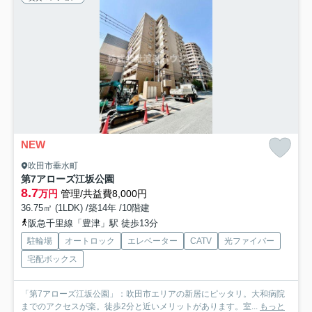
NEW
吹田市垂水町
第7アローズ江坂公園
8.7
万円
管理/共益費8,000円
36.75㎡ (1LDK) /築14年 /10階建
阪急千里線「豊津」駅 徒歩13分
駐輪場
オートロック
エレベーター
CATV
光ファイバー
宅配ボックス
「第7アローズ江坂公園」：吹田市エリアの新居にピッタリ。大和病院
までのアクセスが楽。徒歩2分と近いメリットがあります。室...
もっと