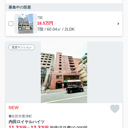
募集中の部屋
7階
16.5万円
7階 / 60.04㎡ / 2LDK
賃貸マンション
NEW
吹田市豊津町
内田ロイヤルハイツ
11.3
12.3
万円～
万円
管理/共益費10,000円