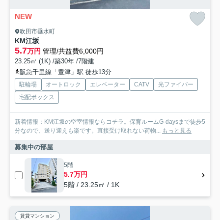
NEW
吹田市垂水町
KM江坂
5.7
万円
管理/共益費6,000円
23.25㎡ (1K) /築30年 /7階建
阪急千里線「豊津」駅 徒歩13分
駐輪場
オートロック
エレベーター
CATV
光ファイバー
宅配ボックス
新着情報：KM江坂の空室情報ならコチラ。保育ルームG-daysまで徒歩5
分なので、送り迎えも楽です。直接受け取れない荷物...
もっと見る
募集中の部屋
5階
5.7万円
5階 / 23.25㎡ / 1K
賃貸マンション