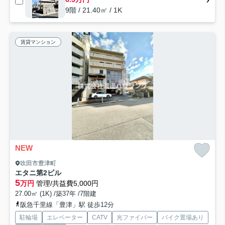
9階 / 21.40㎡ / 1K
賃貸マンション
NEW
吹田市豊津町
エタニ第2ビル
5
万円
管理/共益費5,000円
27.00㎡ (1K) /築37年 /7階建
阪急千里線「豊津」駅 徒歩12分
駐輪場
エレベーター
CATV
光ファイバー
バイク置場あり