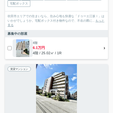
宅配ボックス
吹田市エリアでの住まいなら、住み心地も快適な「ドゥーエ江坂Ⅰ」は
いかがでしょうか。宅配ボックス付き物件なので、不在の際に...
もっと
見る
募集中の部屋
4階
6.1万円
4階 / 25.02㎡ / 1R
賃貸マンション