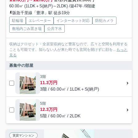
60.00㎡ (1LDK＋S(納戸)～2LDK) /築47年 /9階建
阪急千里線「豊津」駅 徒歩19分
駐輪場
エレベーター
インターネット対応
防犯カメラ
敷地内ごみ置き場
公共下水
収納はクロゼット・全居室収納など豊富なので、広々と空間を利用する
ことも可能です。知らない人が来た時でも玄関を開けずに顔を...
もっと
見る
募集中の部屋
3階
11.3万円
3階 / 60.00㎡ / 1LDK＋S(納戸)
5階
12.3万円
5階 / 60.00㎡ / 2LDK
賃貸マンション