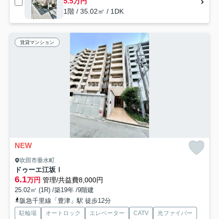
5.5万円
1階 / 35.02㎡ / 1DK
賃貸マンション
NEW
吹田市垂水町
ドゥーエ江坂Ⅰ
6.1
万円
管理/共益費8,000円
25.02㎡ (1R) /築19年 /9階建
阪急千里線「豊津」駅 徒歩12分
駐輪場
オートロック
エレベーター
CATV
光ファイバー