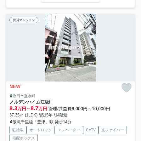
賃貸マンション
NEW
吹田市垂水町
ノルデンハイム江坂II
8.3
8.7
万円～
万円
管理/共益費9,000円～10,000円
37.35㎡ (1LDK) /築15年 /14階建
阪急千里線「豊津」駅 徒歩14分
駐輪場
オートロック
エレベーター
CATV
光ファイバー
宅配ボックス