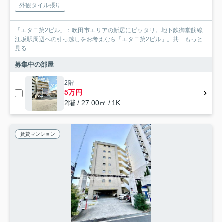
外観タイル張り
「エタニ第2ビル」：吹田市エリアの新居にピッタリ。地下鉄御堂筋線
江坂駅周辺への引っ越しをお考えなら「エタニ第2ビル」。共...
もっと
見る
募集中の部屋
2階
5万円
2階 / 27.00㎡ / 1K
賃貸マンション