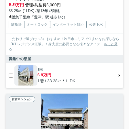
6.9
万円
管理/共益費5,000円
33.28㎡ (1LDK) /築13年 /3階建
阪急千里線「豊津」駅 徒歩14分
駐輪場
オートロック
インターネット対応
公共下水
こだわりで選びたい方におすすめ！吹田市エリアで住まいをお探しなら
「KTIレジデンス江坂」！身支度に必要となる様々なアイテ...
もっと見
る
募集中の部屋
1階
6.9万円
1階 / 33.28㎡ / 1LDK
賃貸マンション