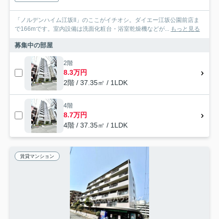
「ノルデンハイム江坂II」のここがイチオシ。ダイエー江坂公園前店ま
で166mです。室内設備は洗面化粧台・浴室乾燥機などが...
もっと見る
募集中の部屋
2階
8.3万円
2階 / 37.35㎡ / 1LDK
4階
8.7万円
4階 / 37.35㎡ / 1LDK
賃貸マンション