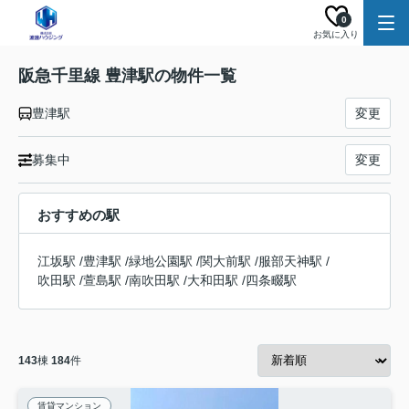
0
お気に入り
阪急千里線 豊津駅の物件一覧
豊津駅
変更
募集中
変更
おすすめの駅
江坂駅
/
豊津駅
/
緑地公園駅
/
関大前駅
/
服部天神駅
/
吹田駅
/
萱島駅
/
南吹田駅
/
大和田駅
/
四条畷駅
143
棟
184
件
賃貸マンション