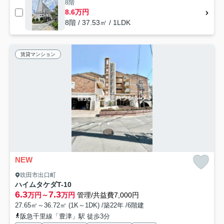
8階
8.6万円
8階 / 37.53㎡ / 1LDK
賃貸マンション
NEW
吹田市出口町
ハイムタケダT-10
6.3
7.3
万円～
万円
管理/共益費7,000円
27.65㎡～36.72㎡ (1K～1DK) /築22年 /6階建
阪急千里線「豊津」駅 徒歩3分