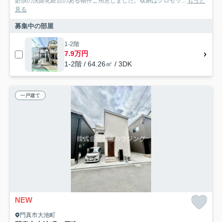
必須の洗面化粧台のある物件ご用意しました。収納はクロゼッ...
もっと
見る
募集中の部屋
1-2階
7.9万円
1-2階 / 64.26㎡ / 3DK
一戸建て
NEW
門真市大池町