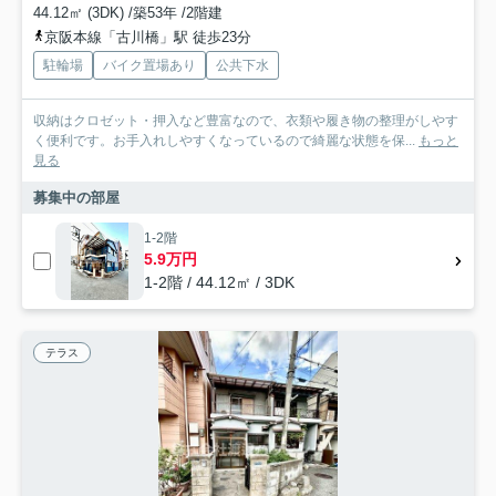
44.12㎡ (3DK) /築53年 /2階建
京阪本線「古川橋」駅 徒歩23分
駐輪場
バイク置場あり
公共下水
収納はクロゼット・押入など豊富なので、衣類や履き物の整理がしやす
く便利です。お手入れしやすくなっているので綺麗な状態を保...
もっと
見る
募集中の部屋
1-2階
5.9万円
1-2階 / 44.12㎡ / 3DK
テラス