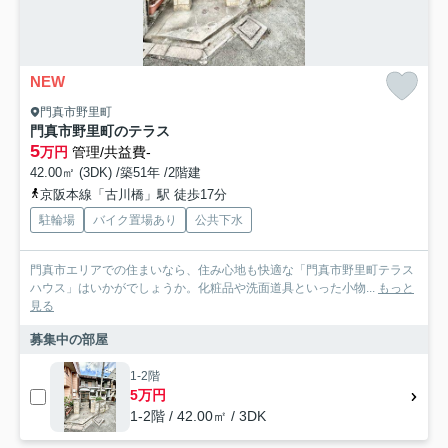
NEW
門真市野里町
門真市野里町のテラス
5
万円
管理/共益費-
42.00㎡ (3DK) /築51年 /2階建
京阪本線「古川橋」駅 徒歩17分
駐輪場
バイク置場あり
公共下水
門真市エリアでの住まいなら、住み心地も快適な「門真市野里町テラス
ハウス」はいかがでしょうか。化粧品や洗面道具といった小物...
もっと
見る
募集中の部屋
1-2階
5万円
1-2階 / 42.00㎡ / 3DK