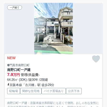
一戸建て
NEW
門真市南野口町
南野口町一戸建
7.9
万円
管理/共益費-
64.26㎡ (3DK) /築30年 /2階建
京阪本線「古川橋」駅 徒歩29分
駐輪場
閑静な住宅地
バイク置場あり
公共下水
南野口町一戸建：京阪本線大和田駅にも近くて便利。おしゃれな女性に