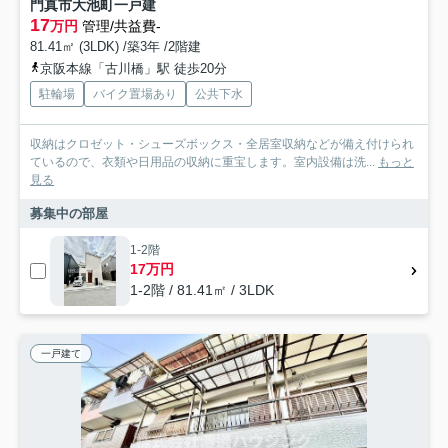
門真市大池町一戸建
17
万円
管理/共益費-
81.41㎡ (3LDK) /築3年 /2階建
京阪本線「古川橋」駅 徒歩20分
駐輪場
バイク置場あり
公共下水
収納はクロゼット・シューズボックス・全居室収納などが備え付けられ
ているので、衣類や日用品の収納に重宝します。室内設備は洗...
もっと
見る
募集中の部屋
1-2階
17万円
1-2階 / 81.41㎡ / 3LDK
一戸建て