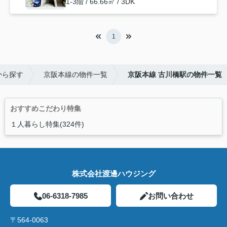
1-3階 / 66.66㎡ / 3DK
1
から探す
京阪本線の物件一覧
京阪本線 古川橋駅の物件一覧
おすすめこだわり特集
１人暮らし特集(324件)
株式会社渡邊ハウジング
06-6318-7985
お問い合わせ
〒564-0063