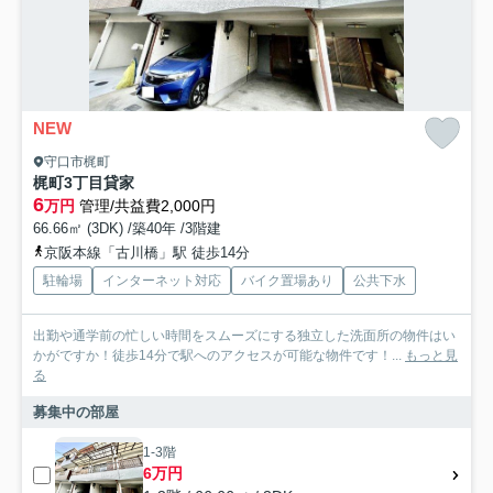
NEW
守口市梶町
梶町3丁目貸家
6
万円
管理/共益費2,000円
66.66㎡ (3DK) /築40年 /3階建
京阪本線「古川橋」駅 徒歩14分
駐輪場
インターネット対応
バイク置場あり
公共下水
出勤や通学前の忙しい時間をスムーズにする独立した洗面所の物件はい
かがですか！徒歩14分で駅へのアクセスが可能な物件です！...
もっと見
る
募集中の部屋
1-3階
6万円