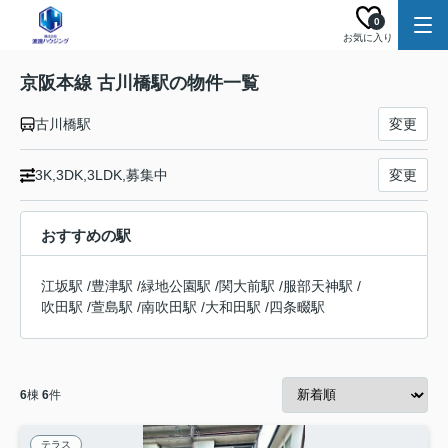
0
お気に入り
京阪本線 古川橋駅の物件一覧
古川橋駅
変更
3K,3DK,3LDK,募集中
変更
おすすめの駅
江坂駅
/
豊津駅
/
緑地公園駅
/
関大前駅
/
服部天神駅
/
吹田駅
/
萱島駅
/
南吹田駅
/
大和田駅
/
四条畷駅
6
棟
6
件
テラス