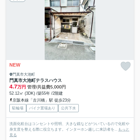
NEW
門真市大池町
門真市大池町テラスハウス
4.7
万円
管理/共益費5,000円
52.12㎡ (3DK) /築55年 /2階建
京阪本線「古川橋」駅 徒歩23分
駐輪場
バイク置場あり
公共下水
洗面化粧台はコンセントや照明、大きな鏡などがついているので化粧や
身支度を整える際に役立ちます。インターホン越しに来訪者を...
もっと
見る