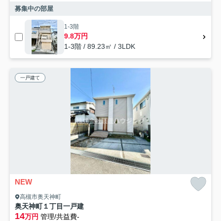
募集中の部屋
1-3階
9.8万円
1-3階 / 89.23㎡ / 3LDK
一戸建て
NEW
高槻市奥天神町
奥天神町１丁目一戸建
14
万円
管理/共益費-