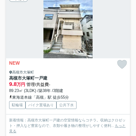
NEW
高槻市大塚町
高槻市大塚町一戸建
9.8
万円
管理/共益費-
89.23㎡ (3LDK) /築38年 /3階建
東海道本線「高槻」駅 徒歩55分
駐輪場
バイク置場あり
公共下水
新着情報：高槻市大塚町一戸建の空室情報ならコチラ。収納はクロゼッ
ト・押入など豊富なので、衣類や履き物の整理がしやすく便利...
もっと
見る