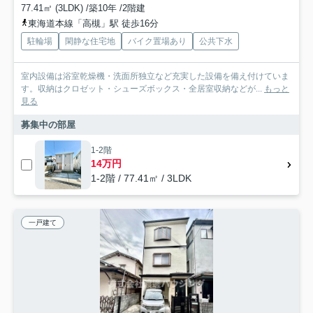
77.41㎡ (3LDK) /築10年 /2階建
東海道本線「高槻」駅 徒歩16分
駐輪場
閑静な住宅地
バイク置場あり
公共下水
室内設備は浴室乾燥機・洗面所独立など充実した設備を備え付けていま
す。収納はクロゼット・シューズボックス・全居室収納などが...
もっと
見る
募集中の部屋
1-2階
14万円
1-2階 / 77.41㎡ / 3LDK
一戸建て