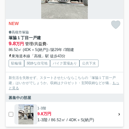
NEW
高槻市塚脇
塚脇１丁目一戸建
9.8
万円
管理/共益費-
86.52㎡ (4DK＋S(納戸)) /築29年 /3階建
東海道本線「高槻」駅 徒歩43分
駐輪場
閑静な住宅地
バイク置場あり
公共下水
新生活を失敗せず、スタートさせたいならこちらの「塚脇１丁目一戸
建」はいかがでしょうか。収納はクロゼット・玄関収納などが備...
もっ
と見る
募集中の部屋
1-3階
9.8万円
1-3階 / 86.52㎡ / 4DK＋S(納戸)