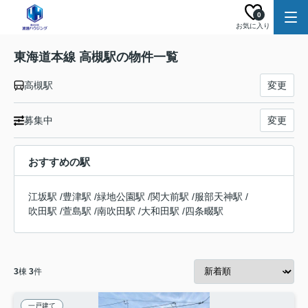
0
お気に入り
東海道本線 高槻駅の物件一覧
高槻駅
変更
募集中
変更
おすすめの駅
江坂駅
/
豊津駅
/
緑地公園駅
/
関大前駅
/
服部天神駅
/
吹田駅
/
萱島駅
/
南吹田駅
/
大和田駅
/
四条畷駅
3
棟
3
件
一戸建て