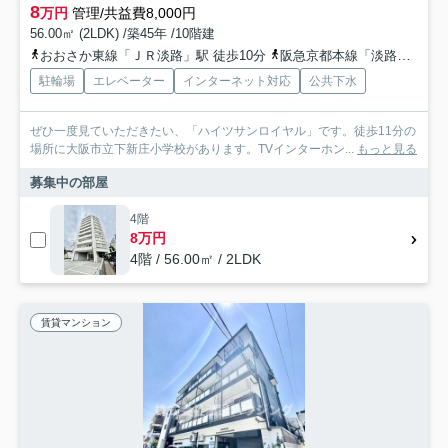
8
万円
管理/共益費8,000円
56.00㎡ (2LDK) /築45年 /10階建
おおさか東線「ＪＲ淡路」駅 徒歩10分
阪急京都本線「淡路」駅 徒歩16分
駐輪場
エレベーター
インターネット対応
公共下水
ぜひ一度見ていただきたい、「ハイツサンロイヤル」です。徒歩11分の
場所に大阪市立下新庄小学校があります。TVインターホン...
もっと見る
募集中の部屋
4階
8万円
4階 / 56.00㎡ / 2LDK
賃貸マンション