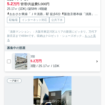
5.2
万円
管理/共益費5,000円
25.17㎡ (1DK) /築58年 /4階建
おおさか東線「ＪＲ淡路」駅 徒歩6分
阪急京都本線「淡路」駅 徒歩10分
駐輪場
インターネット対応
公共下水
「淡路マンション」：大阪市東淀川区エリアの新居にピッタリ。万代下
新庄店まで469mです。収納はクロゼット・シューズボック...
もっと見
る
募集中の部屋
3階
5.2万円
3階 / 25.17㎡ / 1DK
一戸建て