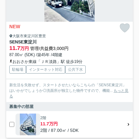
NEW
大阪市東淀川区豊里
SENSE東淀川
11.7
万円
管理/共益費3,000円
87.00㎡ (5DK) /築45年 /4階建
おおさか東線「ＪＲ淡路」駅 徒歩19分
駐輪場
インターネット対応
公共下水
新生活を失敗せず、スタートさせたいならこちらの「SENSE東淀川」
はいかがでしょうか◎洗面所が独立した物件ですので、機能...
もっと見
る
募集中の部屋
2階
11.7万円
2階 / 87.00㎡ / 5DK