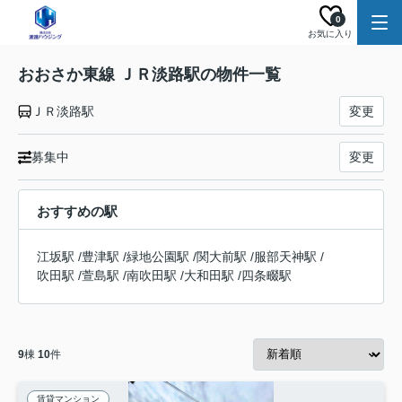
0
お気に入り
おおさか東線 ＪＲ淡路駅の物件一覧
ＪＲ淡路駅
変更
募集中
変更
おすすめの駅
江坂駅
/
豊津駅
/
緑地公園駅
/
関大前駅
/
服部天神駅
/
吹田駅
/
萱島駅
/
南吹田駅
/
大和田駅
/
四条畷駅
9
棟
10
件
賃貸マンション