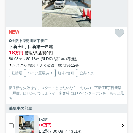
NEW
大阪市東淀川区下新庄
下新庄5丁目新築一戸建
18
万円
管理/共益費0円
80.08㎡～80.18㎡ (3LDK) /築1年 /2階建
おおさか東線「ＪＲ淡路」駅 徒歩12分
駐輪場
バイク置場あり
駐車2台可
公共下水
新生活を失敗せず、スタートさせたいならこちらの「下新庄5丁目新築
一戸建」はいかがでしょうか。来客時にはTVインターホンを...
もっと見
る
募集中の部屋
1-2階
18万円
1-2階 / 80.08㎡ / 3LDK