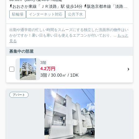
おおさか東線「ＪＲ淡路」駅 徒歩14分
阪急京都本線「淡路」駅 徒歩17分
駐輪場
インターネット対応
公共下水
出勤や通学前の忙しい時間をスムーズにする独立した洗面所の物件はい
かがですか！暑い日も寒い日も使えるエアコンが付いており、...
もっと
見る
募集中の部屋
3階
4.2万円
3階 / 30.00㎡ / 1DK
アパート