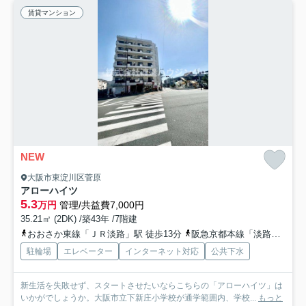
賃貸マンション
NEW
大阪市東淀川区菅原
アローハイツ
5.3
万円
管理/共益費7,000円
35.21㎡ (2DK) /築43年 /7階建
おおさか東線「ＪＲ淡路」駅 徒歩13分
阪急京都本線「淡路」駅 徒歩18分
駐輪場
エレベーター
インターネット対応
公共下水
新生活を失敗せず、スタートさせたいならこちらの「アローハイツ」は
いかがでしょうか。大阪市立下新庄小学校が通学範囲内、学校...
もっと