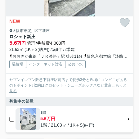
NEW
大阪市東淀川区下新庄
ロシェ下新庄
5.6
万円
管理/共益費4,000円
21.63㎡ (1K＋S(納戸)) /築8年 /2階建
おおさか東線「ＪＲ淡路」駅 徒歩11分
阪急京都本線「淡路」駅 徒歩11分
駐輪場
インターネット対応
公共下水
セブンイレブン阪急下新庄駅前店まで徒歩3分と近場にコンビニがある
のもポイント♪収納はクロゼット・シューズボックスなど豊富...
もっと
見る
募集中の部屋
1階
5.6万円
1階 / 21.63㎡ / 1K＋S(納戸)