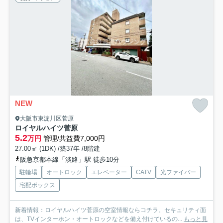
NEW
大阪市東淀川区菅原
ロイヤルハイツ菅原
5.2
万円
管理/共益費7,000円
27.00㎡ (1DK) /築37年 /8階建
阪急京都本線「淡路」駅 徒歩10分
駐輪場
オートロック
エレベーター
CATV
光ファイバー
宅配ボックス
新着情報：ロイヤルハイツ菅原の空室情報ならコチラ。セキュリティ面
は、TVインターホン・オートロックなどを備え付けているの...
もっと見