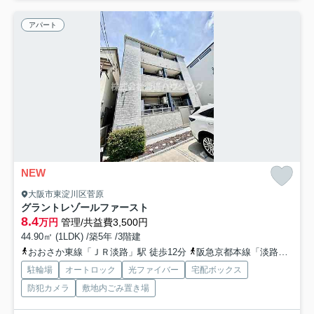
アパート
NEW
大阪市東淀川区菅原
グラントレゾールファースト
8.4
万円
管理/共益費3,500円
44.90㎡ (1LDK) /築5年 /3階建
おおさか東線「ＪＲ淡路」駅 徒歩12分
阪急京都本線「淡路」駅 徒歩15分
駐輪場
オートロック
光ファイバー
宅配ボックス
防犯カメラ
敷地内ごみ置き場