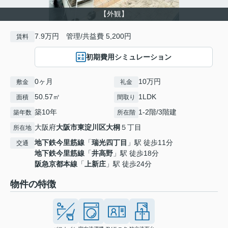
【外観】
7.9万円 管理/共益費 5,200円
賃料
初期費用シミュレーション
0ヶ月
10万円
敷金
礼金
50.57㎡
1LDK
面積
間取り
築10年
1-2階/3階建
築年数
所在階
大阪府
大阪市東淀川区
大桐
５丁目
所在地
地下鉄今里筋線
「
瑞光四丁目
」駅 徒歩11分
交通
地下鉄今里筋線
「
井高野
」駅 徒歩18分
阪急京都本線
「
上新庄
」駅 徒歩24分
物件の特徴