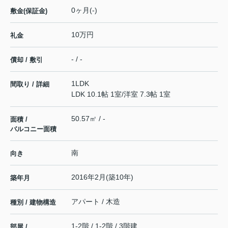
0ヶ月(-)
敷金(保証金)
10万円
礼金
- / -
償却 / 敷引
1LDK
間取り / 詳細
LDK 10.1帖 1室
/
洋室 7.3帖 1室
50.57㎡ / -
面積 /
バルコニー面積
南
向き
2016年2月(築10年)
築年月
アパート / 木造
種別 / 建物構造
1-2階 / 1-2階 / 3階建
部屋 /