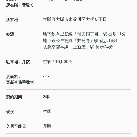
所在階 / 階建て
大阪府
大阪市東淀川区
大桐
５丁目
所在地
地下鉄今里筋線
「
瑞光四丁目
」駅 徒歩11分
交通
地下鉄今里筋線
「
井高野
」駅 徒歩18分
阪急京都本線
「
上新庄
」駅 徒歩24分
空有 / 16,500円
駐車場 / 月額
- / -
更新料 /
更新事務手数料
2年
契約期間
空家
現況
即時
入居可能日