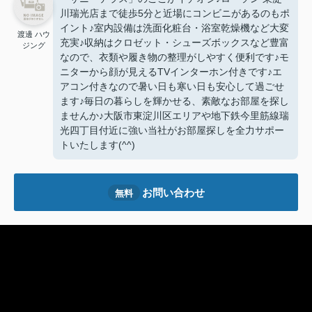
川瑞光店まで徒歩5分と近場にコンビニがあるのもポ
イント♪室内設備は洗面化粧台・浴室乾燥機など大変
渡邊 ハウ
充実♪収納はクロゼット・シューズボックスなど豊富
ジング
なので、衣類や履き物の整理がしやすく便利です♪モ
ニターから顔が見えるTVインターホン付きです♪エ
アコン付きなので暑い日も寒い日も安心して過ごせ
ます♪毎日の暮らしを輝かせる、素敵なお部屋を探し
ませんか♪大阪市東淀川区エリアや地下鉄今里筋線瑞
光四丁目付近に強い当社がお部屋探しを全力サポー
トいたします(^^)
お問い合わせ
無料