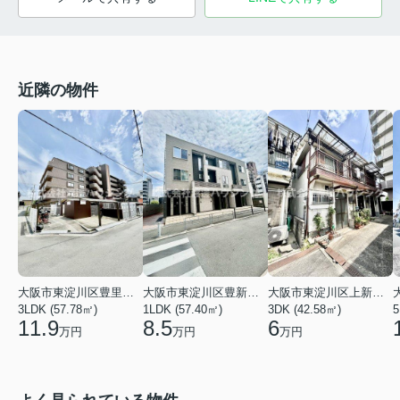
近隣の物件
大阪市東淀川区豊里３丁目
大阪市東淀川区豊新４丁目
大阪市東淀川区上新庄３丁目
3LDK (57.78㎡)
1LDK (57.40㎡)
3DK (42.58㎡)
5
11.9
8.5
6
万円
万円
万円