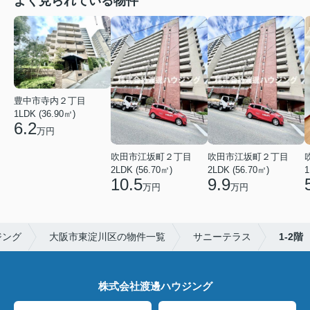
よく見られている物件
豊中市寺内２丁目
1LDK (36.90㎡)
6.2
万円
吹田市江坂町２丁目
吹田市江坂町２丁目
2LDK (56.70㎡)
2LDK (56.70㎡)
1
10.5
9.9
万円
万円
ジング
大阪市東淀川区の物件一覧
サニーテラス
1-2階
株式会社渡邊ハウジング