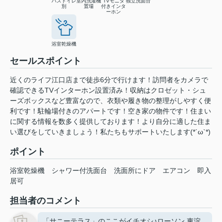
バストイレ
室内洗濯機
TVモニタ
独立洗面台
別
置場
付きインタ
ーホン
浴室乾燥機
セールスポイント
近くのライフ江口店まで徒歩6分で行けます！訪問者をカメラで
確認できるTVインターホン設置済み！収納はクロゼット・シュ
ーズボックスなど豊富なので、衣類や履き物の整理がしやすく便
利です！駐輪場付きのアパートです！空き家の物件です！住まい
に関する情報を数多く提供しております！より自分に適した住ま
い選びをしていきましょう！私たちもサポートいたします(*´ω`*)
ポイント
浴室乾燥機
シャワー付洗面台
洗面所にドア
エアコン
即入
居可
担当者のコメント
「サニーテラス」のここがイチオシ♪ローソン 東淀