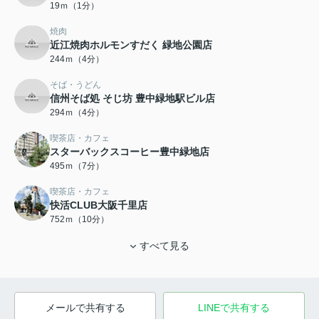
19ｍ（1分）
焼肉
近江焼肉ホルモンすだく 緑地公園店
244ｍ（4分）
そば・うどん
信州そば処 そじ坊 豊中緑地駅ビル店
294ｍ（4分）
喫茶店・カフェ
スターバックスコーヒー豊中緑地店
495ｍ（7分）
喫茶店・カフェ
快活CLUB大阪千里店
752ｍ（10分）
すべて見る
メールで共有する
LINEで共有する