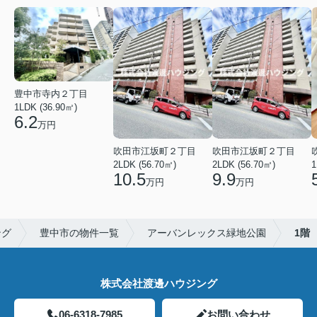
豊中市寺内２丁目
1LDK (36.90㎡)
6.2
万円
吹田市江坂町２丁目
吹田市江坂町２丁目
2LDK (56.70㎡)
2LDK (56.70㎡)
1
10.5
9.9
万円
万円
ング
豊中市の物件一覧
アーバンレックス緑地公園
1階
株式会社渡邊ハウジング
06-6318-7985
お問い合わせ