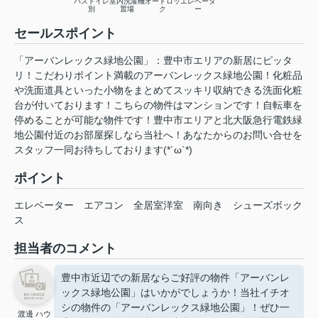
バストイレ
室内洗濯機
オートロッ
エレベータ
別
置場
ク
ー
セールスポイント
「アーバンレックス緑地公園」：豊中市エリアの新居にピッタ
リ！こだわりポイント満載のアーバンレックス緑地公園！化粧品
や洗面道具といった小物をまとめてスッキリ収納できる洗面化粧
台が付いております！こちらの物件はマンションです！自転車を
停めることが可能な物件です！豊中市エリアと北大阪急行電鉄緑
地公園付近のお部屋探しなら当社へ！あなたからのお問い合せを
スタッフ一同お待ちしております(*´ω`*)
ポイント
エレベーター
エアコン
全居室洋室
南向き
シューズボック
ス
担当者のコメント
豊中市近辺での新居ならご好評の物件「アーバンレ
ックス緑地公園」はいかがでしょうか！当社イチオ
シの物件の「アーバンレックス緑地公園」！ぜひ一
渡邊 ハウ