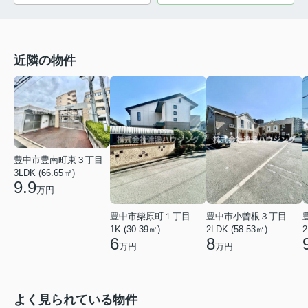
近隣の物件
豊中市豊南町東３丁目
3LDK (66.65㎡)
9.9
万円
豊中市柴原町１丁目
豊中市小曽根３丁目
1K (30.39㎡)
2LDK (58.53㎡)
2
6
8
万円
万円
よく見られている物件