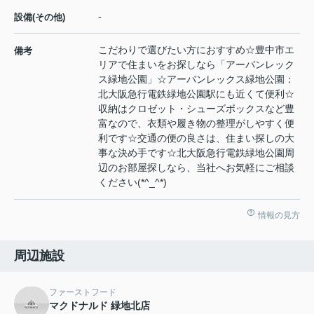
-
設備(その他)
こだわりで選びたい方におすすめ☆豊中市エ
備考
リアで住まいをお探しなら「アーバンレック
ス緑地公園」☆アーバンレックス緑地公園：
北大阪急行電鉄緑地公園駅にも近くて便利☆
収納はクロゼット・シューズボックスなど豊
富なので、衣類や履き物の整理がしやすく便
利です☆交通の便の良さは、住まい探しの大
事な決め手です☆北大阪急行電鉄緑地公園周
辺のお部屋探しなら、当社へお気軽にご相談
ください(*^_^*)
情報の見方
周辺施設
ファーストフード
マクドナルド 緑地北店