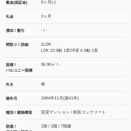
0ヶ月(-)
敷金(保証金)
2ヶ月
礼金
- / -
償却 / 敷引
1LDK
間取り / 詳細
LDK 10.0帖 1室
/
洋室 6.0帖 1室
36.90㎡ / -
面積 /
バルコニー面積
南
向き
1984年11月(築41年)
築年月
賃貸マンション / 鉄筋コンクリート
種別 / 建物構造
1階 / 1階 / 7階建
部屋 /