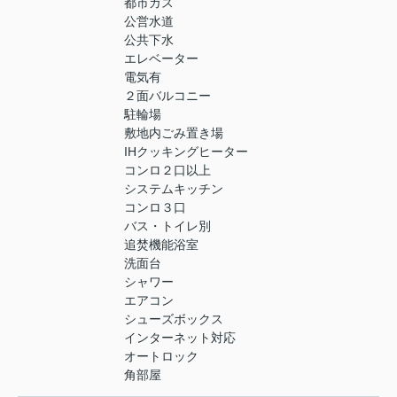
都市ガス
公営水道
公共下水
エレベーター
電気有
２面バルコニー
駐輪場
敷地内ごみ置き場
IHクッキングヒーター
コンロ２口以上
システムキッチン
コンロ３口
バス・トイレ別
追焚機能浴室
洗面台
シャワー
エアコン
シューズボックス
インターネット対応
オートロック
角部屋