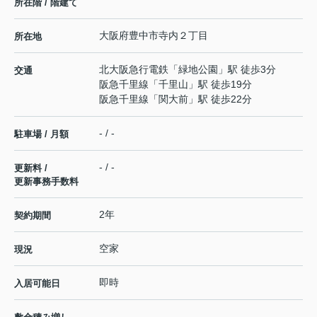
所在階 / 階建て
大阪府
豊中市
寺内
２丁目
所在地
北大阪急行電鉄
「
緑地公園
」駅 徒歩3分
交通
阪急千里線
「
千里山
」駅 徒歩19分
阪急千里線
「
関大前
」駅 徒歩22分
- / -
駐車場 / 月額
- / -
更新料 /
更新事務手数料
2年
契約期間
空家
現況
即時
入居可能日
-