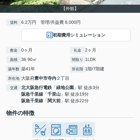
【外観】
6.2万円 管理/共益費 8,000円
賃料
初期費用シミュレーション
0ヶ月
2ヶ月
敷金
礼金
36.90㎡
1LDK
面積
間取り
築41年
1階/7階建
築年数
所在階
大阪府
豊中市
寺内
２丁目
所在地
北大阪急行電鉄
「
緑地公園
」駅 徒歩3分
交通
阪急千里線
「
千里山
」駅 徒歩19分
阪急千里線
「
関大前
」駅 徒歩22分
物件の特徴