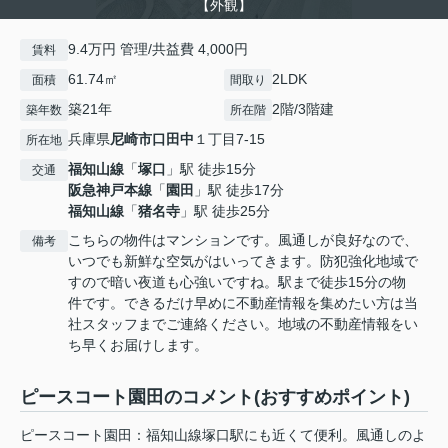
【外観】
9.4万円 管理/共益費 4,000円
賃料
61.74㎡
2LDK
面積
間取り
築21年
2階/3階建
築年数
所在階
兵庫県
尼崎市
口田中
１丁目7-15
所在地
福知山線
「
塚口
」駅 徒歩15分
交通
阪急神戸本線
「
園田
」駅 徒歩17分
福知山線
「
猪名寺
」駅 徒歩25分
こちらの物件はマンションです。風通しが良好なので、
備考
いつでも新鮮な空気がはいってきます。防犯強化地域で
すので暗い夜道も心強いですね。駅まで徒歩15分の物
件です。できるだけ早めに不動産情報を集めたい方は当
社スタッフまでご連絡ください。地域の不動産情報をい
ち早くお届けします。
ピースコート園田のコメント(おすすめポイント)
ピースコート園田：福知山線塚口駅にも近くて便利。風通しのよ