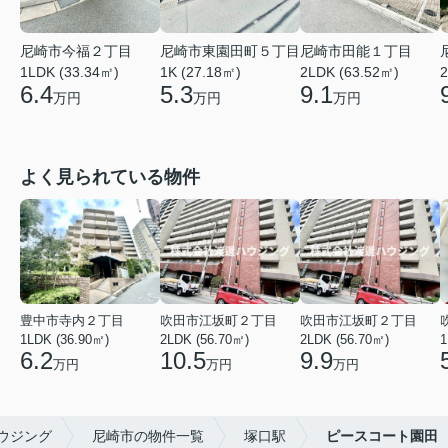
尼崎市今福２丁目
尼崎市東園田町５丁目
尼崎市田能１丁目
1LDK (33.34㎡)
1K (27.18㎡)
2LDK (63.52㎡)
2
6.4
5.3
9.1
万円
万円
万円
よく見られている物件
豊中市寺内２丁目
吹田市江坂町２丁目
吹田市江坂町２丁目
1LDK (36.90㎡)
2LDK (56.70㎡)
2LDK (56.70㎡)
1
6.2
10.5
9.9
万円
万円
万円
ウジング
尼崎市の物件一覧
塚口駅
ピースコート園田