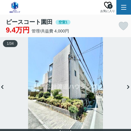
0
お気に入り
ピースコート園田
空室1
9.4万円
管理/共益費 4,000円
1
/
34