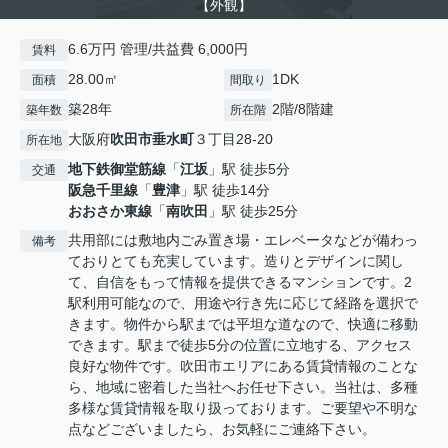
【外観】
6.6万円 管理/共益費 6,000円
賃料
28.00㎡
1DK
面積
間取り
築28年
2階/8階建
築年数
所在階
大阪府
吹田市
垂水町
３丁目28-20
所在地
地下鉄御堂筋線
「
江坂
」駅 徒歩5分
交通
阪急千里線
「
豊津
」駅 徒歩14分
おおさか東線
「
南吹田
」駅 徒歩25分
共用部には敷地内ごみ置き場・エレベータなどが備わっ
備考
ておりとても充実しています。造りとデザインに関し
て、自信をもって情報を提供できるマンションです。2
駅利用可能なので、用途や行き先に応じて経路を選択で
きます。物件から駅までは平坦な道なので、快適に移動
できます。駅まで徒歩5分の位置に立地する、アクセス
良好な物件です。吹田市エリアにある賃貸情報のことな
ら、地域に密着した当社へお任せ下さい。当社は、多種
多様な賃貸情報を取り扱っております。ご要望や不明な
点などございましたら、お気軽にご連絡下さい。