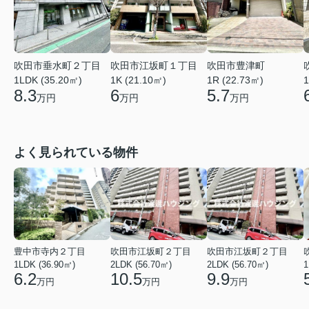
吹田市垂水町２丁目
吹田市江坂町１丁目
吹田市豊津町
1LDK (35.20㎡)
1K (21.10㎡)
1R (22.73㎡)
1
8.3
6
5.7
万円
万円
万円
よく見られている物件
豊中市寺内２丁目
吹田市江坂町２丁目
吹田市江坂町２丁目
1LDK (36.90㎡)
2LDK (56.70㎡)
2LDK (56.70㎡)
1
6.2
10.5
9.9
万円
万円
万円