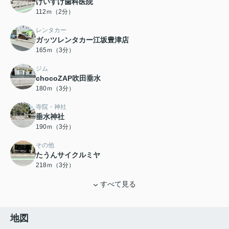
けいすけ歯科医院
112ｍ（2分）
レンタカー
ガッツレンタカー江坂豊津店
165ｍ（3分）
ジム
chocoZAP吹田垂水
180ｍ（3分）
寺院・神社
垂水神社
190ｍ（3分）
その他
たうんサイクルミヤ
218ｍ（3分）
すべて見る
地図