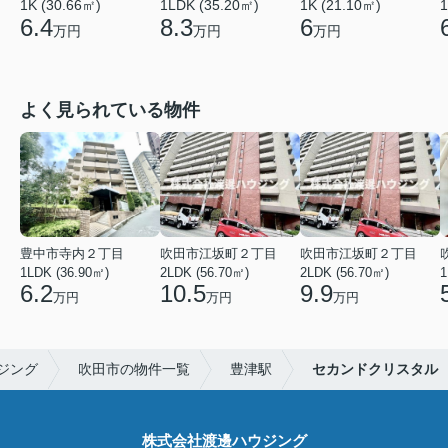
1K (30.66㎡)
1LDK (35.20㎡)
1K (21.10㎡)
1
6.4
8.3
6
万円
万円
万円
よく見られている物件
豊中市寺内２丁目
吹田市江坂町２丁目
吹田市江坂町２丁目
1LDK (36.90㎡)
2LDK (56.70㎡)
2LDK (56.70㎡)
1
6.2
10.5
9.9
万円
万円
万円
ジング
吹田市の物件一覧
豊津駅
セカンドクリスタル
株式会社渡邊ハウジング