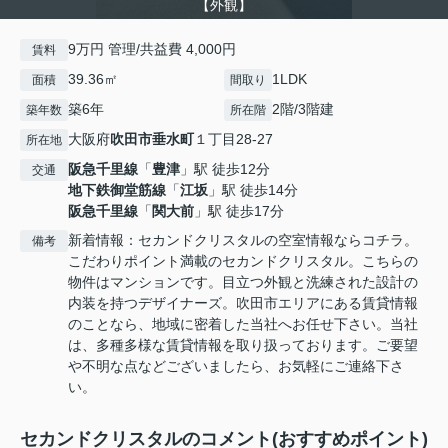
【外観】
9万円 管理/共益費 4,000円
賃料
39.36㎡
1LDK
面積
間取り
築6年
2階/3階建
築年数
所在階
大阪府
吹田市
垂水町
１丁目28-27
所在地
阪急千里線
「
豊津
」駅 徒歩12分
交通
地下鉄御堂筋線
「
江坂
」駅 徒歩14分
阪急千里線
「
関大前
」駅 徒歩17分
新着情報：セカンドクリスタルの空室情報ならコチラ。
備考
こだわりポイント満載のセカンドクリスタル。こちらの
物件はマンションです。目立つ外観と洗練された設計の
内装を持つデザイナーズ。吹田市エリアにある賃貸情報
のことなら、地域に密着した当社へお任せ下さい。当社
は、多種多様な賃貸情報を取り扱っております。ご要望
や不明な点などございましたら、お気軽にご連絡下さ
い。
セカンドクリスタルのコメント(おすすめポイント)