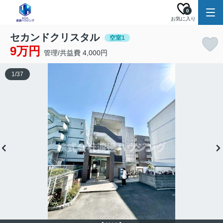
0
お気に入り
セカンドクリスタル
空室1
9万円
管理/共益費 4,000円
1
/
37