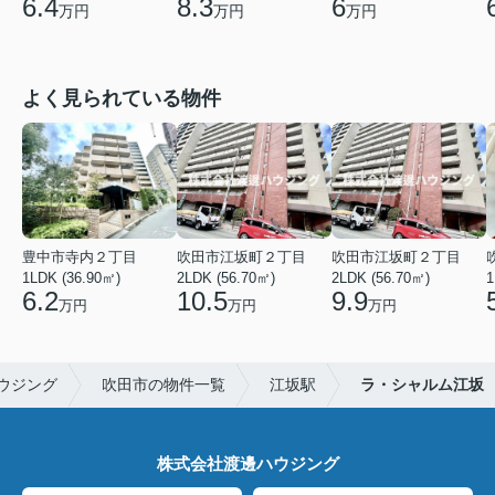
6.4
8.3
6
万円
万円
万円
よく見られている物件
豊中市寺内２丁目
吹田市江坂町２丁目
吹田市江坂町２丁目
1LDK (36.90㎡)
2LDK (56.70㎡)
2LDK (56.70㎡)
1
6.2
10.5
9.9
万円
万円
万円
ウジング
吹田市の物件一覧
江坂駅
ラ・シャルム江坂
株式会社渡邊ハウジング