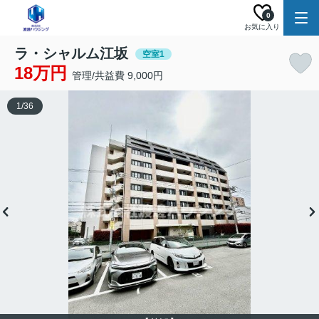
0
お気に入り
ラ・シャルム江坂
空室1
18万円
管理/共益費 9,000円
1
/
36