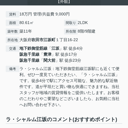
【外観】
18万円 管理/共益費 9,000円
賃料
80.61㎡
2LDK
面積
間取り
築11年
8階/9階建
築年数
所在階
大阪府
吹田市
江坂町
１丁目16-22
所在地
地下鉄御堂筋線
「
江坂
」駅 徒歩4分
交通
阪急千里線
「
豊津
」駅 徒歩17分
阪急千里線
「
関大前
」駅 徒歩23分
ラ・シャルム江坂：地下鉄御堂筋線江坂駅にも近くて便
備考
利。ぜひ一度見ていただきたい、「ラ・シャルム江坂」
です。徒歩4分で駅にアクセス可能な、魅力的な駅近物
件です。道が平坦だと買い物も快適にできますね。当社
スタッフが地域の賃貸情報をご提供いたします。お客様
のこだわりやご要望などございましたら、お気軽に当社
へお問い合わせ下さい。
ラ・シャルム江坂のコメント(おすすめポイント)