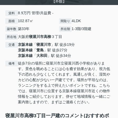
【外観】
8.9万円 管理/共益費 -
賃料
102.87㎡
4LDK
面積
間取り
築33年
1-3階/3階建
築年数
所在階
大阪府
寝屋川市
高柳
３丁目
所在地
京阪本線
「
寝屋川市
」駅 徒歩19分
交通
京阪本線
「
萱島
」駅 徒歩27分
京阪本線
「
大和田
」駅 徒歩34分
徒歩7分の場所に寝屋川市立寝屋川西小学校がありま
備考
す。景色を眺めることには心を癒す効果があり、視力低
下の恐れも少なくしてくれます。風通しが良く、湿気や
カビの心配が少ない一戸建てです。場所が平坦なのは、
ランニングをする上で抑えたいポイントですね。こちら
では、寝屋川市に位置する京阪本線寝屋川市近くの物件
情報をご紹介しております。併せて地域情報も一緒にご
案内致しますので、まずはご連絡ください。
寝屋川市高柳3丁目一戸建のコメント(おすすめポ