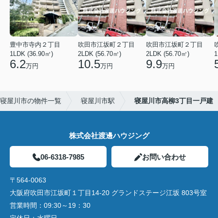
豊中市寺内２丁目
吹田市江坂町２丁目
吹田市江坂町２丁目
1LDK (36.90㎡)
2LDK (56.70㎡)
2LDK (56.70㎡)
1
6.2
10.5
9.9
万円
万円
万円
寝屋川市の物件一覧
寝屋川市駅
寝屋川市高柳3丁目一戸建
株式会社渡邊ハウジング
06-6318-7985
お問い合わせ
〒564-0063
大阪府吹田市江坂町１丁目14‐20 グランドステージ江坂 803号室
営業時間：
09:30～19：30
定休日：
水曜日