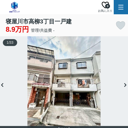
0
お気に入り
寝屋川市高柳3丁目一戸建
8.9万円
管理/共益費 -
1
/
33