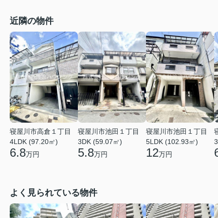
近隣の物件
寝屋川市高倉１丁目
寝屋川市池田１丁目
寝屋川市池田１丁目
4LDK (97.20㎡)
3DK (59.07㎡)
5LDK (102.93㎡)
3
6.8
5.8
12
万円
万円
万円
よく見られている物件